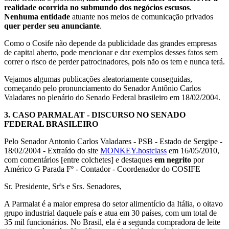
realidade ocorrida no submundo dos negócios escusos
.
Nenhuma entidade
atuante nos meios de comunicação privados
quer perder seu anunciante
.
Como o Cosife não depende da publicidade das grandes empresas
de capital aberto, pode mencionar e dar exemplos desses fatos sem
correr o risco de perder patrocinadores, pois não os tem e nunca terá.
Vejamos algumas publicações aleatoriamente conseguidas,
começando pelo pronunciamento do Senador Antônio Carlos
Valadares no plenário do Senado Federal brasileiro em 18/02/2004.
3.
CASO PARMALAT - DISCURSO NO SENADO
FEDERAL BRASILEIRO
Pelo Senador Antonio Carlos Valadares - PSB - Estado de Sergipe -
18/02/2004 - Extraído do site
MONKEY.hostclass
em 16/05/2010,
com comentários [entre colchetes] e destaques
em negrito
por
Américo G Parada Fº - Contador - Coordenador do COSIFE
Sr. Presidente, Srªs e Srs. Senadores,
A Parmalat é a maior empresa do setor alimentício da Itália, o oitavo
grupo industrial daquele país e atua em 30 países, com um total de
35 mil funcionários. No Brasil, ela é a segunda compradora de leite