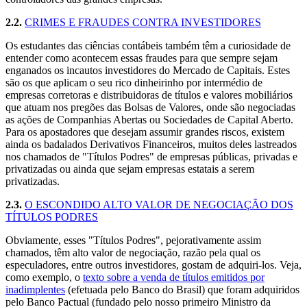
2.2.
CRIMES E FRAUDES CONTRA INVESTIDORES
Os estudantes das ciências contábeis também têm a curiosidade de
entender como acontecem essas fraudes para que sempre sejam
enganados os incautos investidores do Mercado de Capitais. Estes
são os que aplicam o seu rico dinheirinho por intermédio de
empresas corretoras e distribuidoras de títulos e valores mobiliários
que atuam nos pregões das Bolsas de Valores, onde são negociadas
as ações de Companhias Abertas ou Sociedades de Capital Aberto.
Para os apostadores que desejam assumir grandes riscos, existem
ainda os badalados Derivativos Financeiros, muitos deles lastreados
nos chamados de "Títulos Podres" de empresas públicas, privadas e
privatizadas ou ainda que sejam empresas estatais a serem
privatizadas.
2.3.
O ESCONDIDO ALTO VALOR DE NEGOCIAÇÃO DOS
TÍTULOS PODRES
Obviamente, esses "Títulos Podres", pejorativamente assim
chamados, têm alto valor de negociação, razão pela qual os
especuladores, entre outros investidores, gostam de adquiri-los. Veja,
como exemplo, o
texto sobre a venda de títulos emitidos por
inadimplentes
(efetuada pelo Banco do Brasil) que foram adquiridos
pelo Banco Pactual (fundado pelo nosso primeiro Ministro da