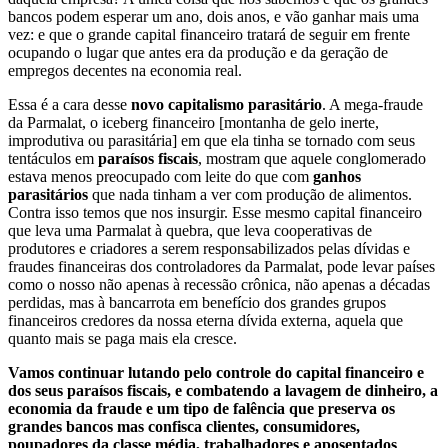
bancos podem esperar um ano, dois anos, e vão ganhar mais uma
vez: e que o grande capital financeiro tratará de seguir em frente
ocupando o lugar que antes era da produção e da geração de
empregos decentes na economia real.
Essa é a cara desse
novo capitalismo parasitário
. A mega-fraude
da Parmalat, o iceberg financeiro [montanha de gelo inerte,
improdutiva ou parasitária] em que ela tinha se tornado com seus
tentáculos em
paraísos fiscais
, mostram que aquele conglomerado
estava menos preocupado com leite do que com
ganhos
parasitários
que nada tinham a ver com produção de alimentos.
Contra isso temos que nos insurgir. Esse mesmo capital financeiro
que leva uma Parmalat à quebra, que leva cooperativas de
produtores e criadores a serem responsabilizados pelas dívidas e
fraudes financeiras dos controladores da Parmalat, pode levar países
como o nosso não apenas à recessão crônica, não apenas a décadas
perdidas, mas à bancarrota em benefício dos grandes grupos
financeiros credores da nossa eterna dívida externa, aquela que
quanto mais se paga mais ela cresce.
Vamos continuar lutando pelo controle do capital financeiro e
dos seus paraísos fiscais, e combatendo a lavagem de dinheiro, a
economia da fraude e um tipo de falência que preserva os
grandes bancos mas confisca clientes, consumidores,
poupadores da classe média, trabalhadores e aposentados
.