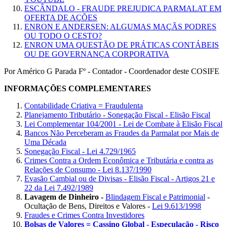
ESCÂNDALO - FRAUDE PREJUDICA PARMALAT EM
OFERTA DE AÇÕES
ENRON E ANDERSEN: ALGUMAS MAÇÃS PODRES
OU TODO O CESTO?
ENRON UMA QUESTÃO DE PRÁTICAS CONTÁBEIS
OU DE GOVERNANÇA CORPORATIVA
Por Américo G Parada Fº - Contador - Coordenador deste COSIFE
INFORMAÇÕES COMPLEMENTARES
Contabilidade Criativa = Fraudulenta
Planejamento Tributário - Sonegação Fiscal - Elisão Fiscal
Lei Complementar 104/2001 - Lei de Combate à Elisão Fiscal
Bancos Não Perceberam as Fraudes da Parmalat por Mais de
Uma Década
Sonegação Fiscal - Lei 4.729/1965
Crimes Contra a Ordem Econômica e Tributária e contra as
Relações de Consumo - Lei 8.137/1990
Evasão Cambial ou de Divisas - Elisão Fiscal - Artigos 21 e
22 da Lei 7.492/1989
Lavagem de Dinheiro -
Blindagem Fiscal e Patrimonial
-
Ocultação de Bens, Direitos e Valores -
Lei 9.613/1998
Fraudes e Crimes Contra Investidores
Bolsas de Valores = Cassino Global - Especulação - Risco