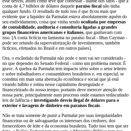
esse desvio, assim como teve que confessar - diante dos fatos - que a
conta de 4,7 bilhões de dólares daquele
paraíso fiscal
não tinha
qualquer fundo. O resultado de tudo isso é que ficou mais que
evidente que a liquidez da Parmalat estava absolutamente aquém do
seu endividamento, coisa que vinha sendo
ocultada por empresas
de contabilidade, auditoria e consultoria ligadas a grandes
grupos financeiros americanos e italianos
, que ganhavam com
isso. [A conta fictícia ou fantasma no paraíso fiscal - Ilhas Cayman -
pode ser oriundo da supervalorização de investimentos, também
fictícios, efetuados no Brasil e em outros países].
Ora, o escândalo da Parmalat não pode e nem vai ser considerado -
no que depender do Senado Federal - como um problema menor. É
grave. A quebra da Parmalat tem impacto sério sobre o setor leiteiro
e sobre trabalhadores e consumidores brasileiros e, em especial, se
constitui em mais uma aberração econômica e social que já está
virando hábito e rotina nesse capitalismo desregulado e
financeirizado do nosso tempo; portanto deve merecer atenção de
nossa parte, principalmente num processo onde estamos rediscutindo
leis de falência e
investigando desvio ilegal de dólares para o
exterior e lavagem de dinheiro em paraísos fiscais
.
Não se trata somente de punir a Parmalat por suas irregularidades
financeiras ou de salvaguardar os interesses dos credores, dos
fornecedores de leite e da economia brasileira. Tudo isso tem que ser