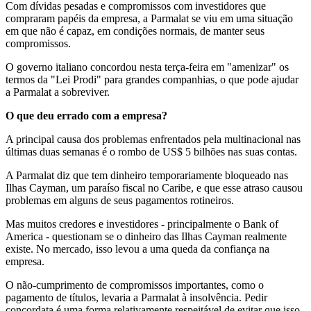
Com dívidas pesadas e compromissos com investidores que
compraram papéis da empresa, a Parmalat se viu em uma situação
em que não é capaz, em condições normais, de manter seus
compromissos.
O governo italiano concordou nesta terça-feira em "amenizar" os
termos da "Lei Prodi" para grandes companhias, o que pode ajudar
a Parmalat a sobreviver.
O que deu errado com a empresa?
A principal causa dos problemas enfrentados pela multinacional nas
últimas duas semanas é o rombo de US$ 5 bilhões nas suas contas.
A Parmalat diz que tem dinheiro temporariamente bloqueado nas
Ilhas Cayman, um paraíso fiscal no Caribe, e que esse atraso causou
problemas em alguns de seus pagamentos rotineiros.
Mas muitos credores e investidores - principalmente o Bank of
America - questionam se o dinheiro das Ilhas Cayman realmente
existe. No mercado, isso levou a uma queda da confiança na
empresa.
O não-cumprimento de compromissos importantes, como o
pagamento de títulos, levaria a Parmalat à insolvência. Pedir
concordata é uma forma relativamente respeitável de evitar que isso