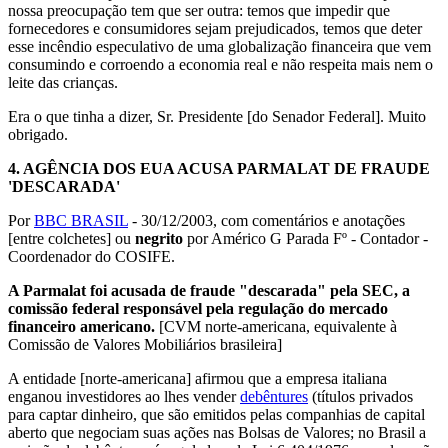
nossa preocupação tem que ser outra: temos que impedir que
fornecedores e consumidores sejam prejudicados, temos que deter
esse incêndio especulativo de uma globalização financeira que vem
consumindo e corroendo a economia real e não respeita mais nem o
leite das crianças.
Era o que tinha a dizer, Sr. Presidente [do Senador Federal]. Muito
obrigado.
4.
AGÊNCIA DOS EUA ACUSA PARMALAT DE FRAUDE
'DESCARADA'
Por
BBC BRASIL
- 30/12/2003, com comentários e anotações
[entre colchetes] ou
negrito
por Américo G Parada Fº - Contador -
Coordenador do COSIFE.
A Parmalat foi acusada de fraude "descarada" pela SEC, a
comissão federal responsável pela regulação do mercado
financeiro americano.
[CVM norte-americana, equivalente à
Comissão de Valores Mobiliários brasileira]
A entidade [norte-americana] afirmou que a empresa italiana
enganou investidores ao lhes vender
debêntures
(títulos privados
para captar dinheiro, que são emitidos pelas companhias de capital
aberto que negociam suas ações nas Bolsas de Valores; no Brasil a