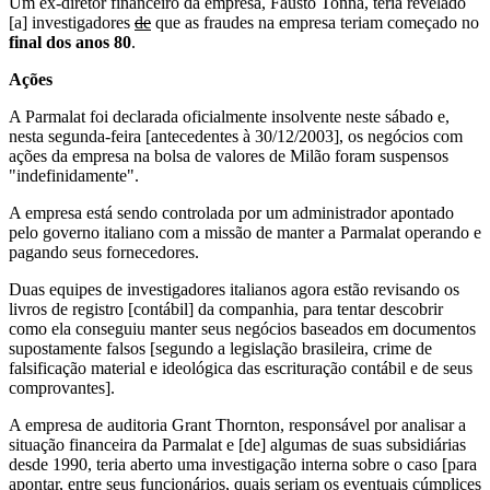
Um ex-diretor financeiro da empresa, Fausto Tonna, teria revelado
[a] investigadores
de
que as fraudes na empresa teriam começado no
final dos anos 80
.
Ações
A Parmalat foi declarada oficialmente insolvente neste sábado e,
nesta segunda-feira [antecedentes à 30/12/2003], os negócios com
ações da empresa na bolsa de valores de Milão foram suspensos
"indefinidamente".
A empresa está sendo controlada por um administrador apontado
pelo governo italiano com a missão de manter a Parmalat operando e
pagando seus fornecedores.
Duas equipes de investigadores italianos agora estão revisando os
livros de registro [contábil] da companhia, para tentar descobrir
como ela conseguiu manter seus negócios baseados em documentos
supostamente falsos [segundo a legislação brasileira, crime de
falsificação material e ideológica das escrituração contábil e de seus
comprovantes].
A empresa de auditoria Grant Thornton, responsável por analisar a
situação financeira da Parmalat e [de] algumas de suas subsidiárias
desde 1990, teria aberto uma investigação interna sobre o caso [para
apontar, entre seus funcionários, quais seriam os eventuais cúmplices