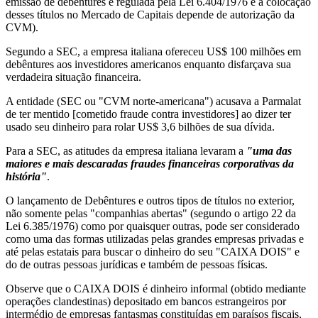
emissão de debêntures é regulada pela Lei 6.404/1976 e a colocação
desses títulos no Mercado de Capitais depende de autorização da
CVM).
Segundo a SEC, a empresa italiana ofereceu US$ 100 milhões em
debêntures aos investidores americanos enquanto disfarçava sua
verdadeira situação financeira.
A entidade (SEC ou "CVM norte-americana") acusava a Parmalat
de ter mentido [cometido fraude contra investidores] ao dizer ter
usado seu dinheiro para rolar US$ 3,6 bilhões de sua dívida.
Para a SEC, as atitudes da empresa italiana levaram a
"uma das
maiores e mais descaradas fraudes financeiras corporativas da
história"
.
O lançamento de Debêntures e outros tipos de títulos no exterior,
não somente pelas "companhias abertas" (segundo o artigo 22 da
Lei 6.385/1976) como por quaisquer outras, pode ser considerado
como uma das formas utilizadas pelas grandes empresas privadas e
até pelas estatais para buscar o dinheiro do seu "CAIXA DOIS" e
do de outras pessoas jurídicas e também de pessoas físicas.
Observe que o CAIXA DOIS é dinheiro informal (obtido mediante
operações clandestinas) depositado em bancos estrangeiros por
intermédio de empresas fantasmas constituídas em paraísos fiscais,