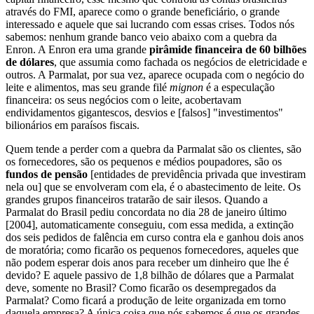
através do FMI, aparece como o grande beneficiário, o grande
interessado e aquele que sai lucrando com essas crises. Todos nós
sabemos: nenhum grande banco veio abaixo com a quebra da
Enron. A Enron era uma grande
pirâmide financeira de 60 bilhões
de dólares
, que assumia como fachada os negócios de eletricidade e
outros. A Parmalat, por sua vez, aparece ocupada com o negócio do
leite e alimentos, mas seu grande filé
mignon
é a especulação
financeira: os seus negócios com o leite, acobertavam
endividamentos gigantescos, desvios e [falsos] "investimentos"
bilionários em paraísos fiscais.
Quem tende a perder com a quebra da Parmalat são os clientes, são
os fornecedores, são os pequenos e médios poupadores, são os
fundos de pensão
[entidades de previdência privada que investiram
nela ou] que se envolveram com ela, é o abastecimento de leite. Os
grandes grupos financeiros tratarão de sair ilesos. Quando a
Parmalat do Brasil pediu concordata no dia 28 de janeiro último
[2004], automaticamente conseguiu, com essa medida, a extinção
dos seis pedidos de falência em curso contra ela e ganhou dois anos
de moratória; como ficarão os pequenos fornecedores, aqueles que
não podem esperar dois anos para receber um dinheiro que lhe é
devido? E aquele passivo de 1,8 bilhão de dólares que a Parmalat
deve, somente no Brasil? Como ficarão os desempregados da
Parmalat? Como ficará a produção de leite organizada em torno
daquela empresa? A única coisa que nós sabemos é que os grandes