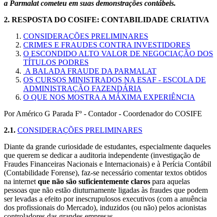
a Parmalat cometeu em suas demonstrações contábeis.
2.
RESPOSTA DO COSIFE: CONTABILIDADE CRIATIVA
CONSIDERAÇÕES PRELIMINARES
CRIMES E FRAUDES CONTRA INVESTIDORES
O ESCONDIDO ALTO VALOR DE NEGOCIAÇÃO DOS
TÍTULOS PODRES
A BALADA FRAUDE DA PARMALAT
OS CURSOS MINISTRADOS NA ESAF - ESCOLA DE
ADMINISTRAÇÃO FAZENDÁRIA
O QUE NOS MOSTRA A MÁXIMA EXPERIÊNCIA
Por Américo G Parada Fº - Contador - Coordenador do COSIFE
2.1.
CONSIDERAÇÕES PRELIMINARES
Diante da grande curiosidade de estudantes, especialmente daqueles
que querem se dedicar a auditoria independente (investigação de
Fraudes Financeiras Nacionais e Internacionais) e à Perícia Contábil
(Contabilidade Forense), faz-se necessário comentar textos obtidos
na internet
que não são suficientemente claros
para aquelas
pessoas que não estão diuturnamente ligadas às fraudes que podem
ser levadas a efeito por inescrupulosos executivos (com a anuência
dos profissionais do Mercado), induzidos (ou não) pelos acionistas
controladores das grandes empresas.