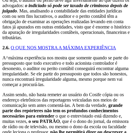
Ou seja, o auditor ou perito deve agir inversamente ao que dizem os
advogados:
o indiciado só pode ser taxado de criminoso depois de
julgado
. Mas, analisando a contabilidade das entidades jurídicas
com ou sem fins lucrativos, o auditor e o perito contábil têm a
obrigação de examinar as operações realizadas levando em conta
fatos já apurados em outras entidades, visto que é enorme o histórico
da apuração de irregularidades contábeis, operacionais, financeiras e
tributárias.
2.6.
O QUE NOS MOSTRA A MÁXIMA EXPERIÊNCIA
A^máxima experiência nos mostra que somente quando se parte do
pressuposto que todo executivo e todo acionista controlador é
desonesto, o auditor ou perito contábil conseguirá encontrar alguma
irregularidade. Se ele partir do pressuposto que todos são honestos,
nunca encontrará irregularidade alguma, mesmo porque nem vai
começar a procurá-las.
Assim sendo, não basta remeter ao usuário do Cosife cópia ou os
endereço eletrônicos das reportagens veiculadas nos meios de
comunicação sem antes comentá-las. A bem da verdade,
grande
parte dos repórteres não tem os profundos conhecimentos
necessários para entender
o que o entrevistado está dizendo e,
muitas vezes,
o seu PATRÃO
, que é o dono do jornal, da emissora
de rádio ou de televisão, ou mesmo o dono da escola ou faculdade
onde leciona o professor,
não lhe permitirá dizer ou descrever a