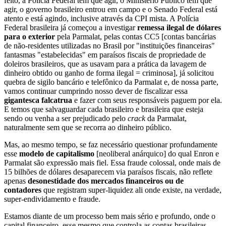
feito, a Polícia Federal tem que agir, o Ministério Público tem que
agir, o governo brasileiro entrou em campo e o Senado Federal está
atento e está agindo, inclusive através da CPI mista. A Polícia
Federal brasileira já começou a investigar
remessa ilegal de dólares
para o exterior
pela Parmalat, pelas contas CC5 [contas bancárias
de não-residentes utilizadas no Brasil por "instituições financeiras"
fantasmas "estabelecidas" em paraísos fiscais de propriedade de
doleiros brasileiros, que as usavam para a prática da lavagem de
dinheiro obtido ou ganho de forma ilegal = criminosa], já solicitou
quebra de sigilo bancário e telefônico da Parmalat e, de nossa parte,
vamos continuar cumprindo nosso dever de fiscalizar essa
gigantesca falcatrua
e fazer com seus responsáveis paguem por ela.
E temos que salvaguardar cada brasileiro e brasileira que esteja
sendo ou venha a ser prejudicado pelo
crack
da Parmalat,
naturalmente sem que se recorra ao dinheiro público.
Mas, ao mesmo tempo, se faz necessário questionar profundamente
esse
modelo de capitalismo
[neoliberal anárquico] do qual Enron e
Parmalat são expressão mais fiel. Essa fraude colossal, onde mais de
15 bilhões de dólares desaparecem via paraísos fiscais, não reflete
apenas
desonestidade dos mercados financeiros ou de
contadores
que registram super-liquidez ali onde existe, na verdade,
super-endividamento e fraude.
Estamos diante de um processo bem mais sério e profundo, onde o
capital financeiro, esse mesmo que controla as contas brasileiras