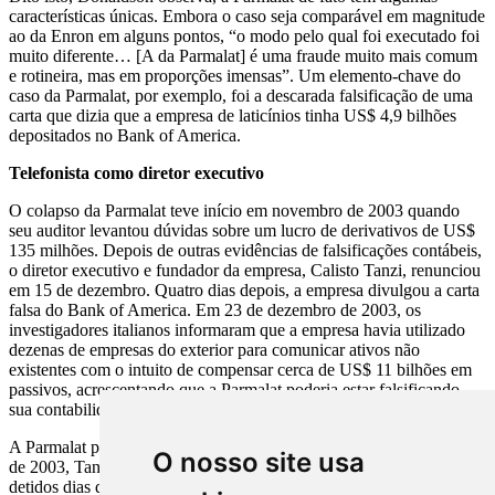
características únicas. Embora o caso seja comparável em magnitude
ao da Enron em alguns pontos, “o modo pelo qual foi executado foi
muito diferente… [A da Parmalat] é uma fraude muito mais comum
e rotineira, mas em proporções imensas”. Um elemento-chave do
caso da Parmalat, por exemplo, foi a descarada falsificação de uma
carta que dizia que a empresa de laticínios tinha US$ 4,9 bilhões
depositados no Bank of America.
Telefonista como diretor executivo
O colapso da Parmalat teve início em novembro de 2003 quando
seu auditor levantou dúvidas sobre um lucro de derivativos de US$
135 milhões. Depois de outras evidências de falsificações contábeis,
o diretor executivo e fundador da empresa, Calisto Tanzi, renunciou
em 15 de dezembro. Quatro dias depois, a empresa divulgou a carta
falsa do Bank of America. Em 23 de dezembro de 2003, os
investigadores italianos informaram que a empresa havia utilizado
dezenas de empresas do exterior para comunicar ativos não
existentes com o intuito de compensar cerca de US$ 11 bilhões em
passivos, acrescentando que a Parmalat poderia estar falsificando
sua contabilidade há cerca de 15 anos.
A Parmalat pediu concordata no dia seguinte. Em 27 de dezembro
O nosso site usa
de 2003, Tanzi foi detido pela polícia. Outros sete executivos foram
detidos dias depois. E, em 29 de dezembro de 2003, a Comissão de