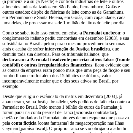
(a primeira é a suíça Nestlé) e controla indústrias de leite e outros
alimentos industrializados em São Paulo, Pernambuco, Goiás e
outros estados; dispõe de fábricas de leite como as de Garanhuns,
em Pernambuco e Santa Helena, em Goiás, com capacidade, cada
uma delas, de processar mais de 1 milhão de litros de leite por dia.
Como se sabe, tudo isso entrou em crise,
a Parmalat quebrou
: o
conglomerado italiano pediu concordata em dezembro [2003], e sua
subsidiária no Brasil apelou para o mesmo procedimento semanas
atrás e acaba de sofrer
intervenção da Justiça brasileira
, que
demitiu toda sua diretoria. Para os tribunais italianos, que
declararam a Parmalat insolvente por criar ativos falsos (fraude
contábil) e outras irregularidades financeiras
, ficou evidente que
as contas da empresa eram pouco mais que uma peça de ficção e seu
rombo financeiro foi além dos 15 bilhões de dólares, valor
incomparavelmente maior que o dos seus ativos no Brasil, por
exemplo.
Desde que surgiu o escândalo da matriz em dezembro [2003], já
apareceram, só na Justiça brasileira, seis pedidos de falência contra a
Parmalat no Brasil. Pelo menos 1 bilhão de euros da Parmalat já
foram parar na conta pessoal de Tanzi [acionista controlador],
chefão e fundador da Parmalat, através de um esquema que passava
pela
conta fictícia
[conta fantasma] da megacorporação nas Ilhas
Cayman [paraíso fiscal]. O próprio Tanzi se viu obrigado a admitir