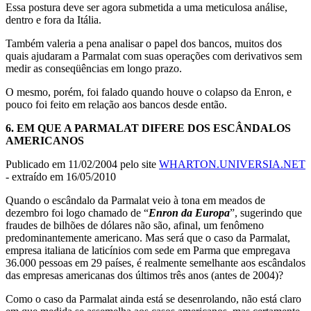
Essa postura deve ser agora submetida a uma meticulosa análise,
dentro e fora da Itália.
Também valeria a pena analisar o papel dos bancos, muitos dos
quais ajudaram a Parmalat com suas operações com derivativos sem
medir as conseqüências em longo prazo.
O mesmo, porém, foi falado quando houve o colapso da Enron, e
pouco foi feito em relação aos bancos desde então.
6.
EM QUE A PARMALAT DIFERE DOS ESCÂNDALOS
AMERICANOS
Publicado em 11/02/2004 pelo site
WHARTON.UNIVERSIA.NET
- extraído em 16/05/2010
Quando o escândalo da Parmalat veio à tona em meados de
dezembro foi logo chamado de “
Enron da Europa
”, sugerindo que
fraudes de bilhões de dólares não são, afinal, um fenômeno
predominantemente americano. Mas será que o caso da Parmalat,
empresa italiana de laticínios com sede em Parma que empregava
36.000 pessoas em 29 países, é realmente semelhante aos escândalos
das empresas americanas dos últimos três anos (antes de 2004)?
Como o caso da Parmalat ainda está se desenrolando, não está claro