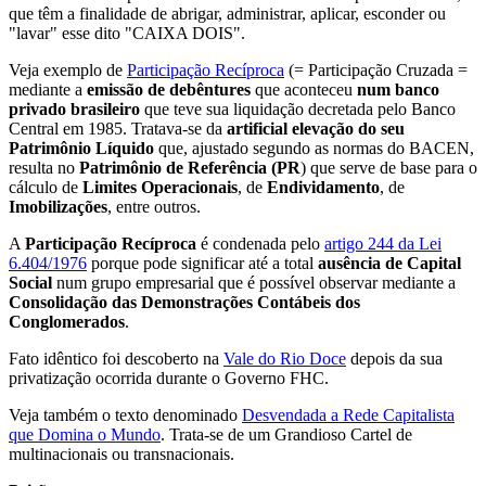
que têm a finalidade de abrigar, administrar, aplicar, esconder ou
"lavar" esse dito "CAIXA DOIS".
Veja exemplo de
Participação Recíproca
(= Participação Cruzada =
mediante a
emissão de debêntures
que aconteceu
num banco
privado brasileiro
que teve sua liquidação decretada pelo Banco
Central em 1985. Tratava-se da
artificial elevação do seu
Patrimônio Líquido
que, ajustado segundo as normas do BACEN,
resulta no
Patrimônio de Referência (PR
) que serve de base para o
cálculo de
Limites Operacionais
, de
Endividamento
, de
Imobilizações
, entre outros.
A
Participação Recíproca
é condenada pelo
artigo 244 da Lei
6.404/1976
porque pode significar até a total
ausência de Capital
Social
num grupo empresarial que é possível observar mediante a
Consolidação das Demonstrações Contábeis dos
Conglomerados
.
Fato idêntico foi descoberto na
Vale do Rio Doce
depois da sua
privatização ocorrida durante o Governo FHC.
Veja também o texto denominado
Desvendada a Rede Capitalista
que Domina o Mundo
. Trata-se de um Grandioso Cartel de
multinacionais ou transnacionais.