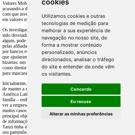
cookies
Valores Mobiliários dos EUA moveu uma ação contra a Parmalat,
acusando-a de utilizar demonstrações financeiras falsas para fazer
com que investidores dos EUA comprassem mais de US$ 1,5 bilhão
Utilizamos cookies e outras
em valores mobiliários.
tecnologias de medição para
Os investigadores acreditam que mais de US$ 10 bilhões podem ter
melhorar a sua experiência de
sido desviados da empresa. Eles estão investigando que papel, se
navegação no nosso site, de
algum, pode ter sido desempenhado pelos auditores da empresa,
forma a mostrar conteúdo
pelas afiliadas italianas da Grant Thornton e Deloitte & Touche e
por bancos estrangeiros, inclusive o Citibank e o Deutsche Bank,
personalizado, anúncios
que ajudaram a Parmalat a fazer negócios. Entre as alegações mais
direcionados, analisar o tráfego
bizarras: um telefonista da Parmalat foi inadvertidamente listado
do site e entender de onde vêm
como diretor executivo de mais de 25 empresas afiliadas utilizadas
para mascarar os problemas financeiros da empresa.
os visitantes.
Inicialmente, parecia que o propósito das manobras contábeis era o
de manter a empresa solvente depois que perdeu fortunas na
Concordo
América Latina, mais do que enriquecer diretamente Tanzi e sua
família – embora eles certamente tivessem interesse financeiro em
Eu recuso
ver a empresa sobreviver. Nesse sentido, o caso parecia diferente de
muitos casos americanos, como o da Tyco e da Enron, onde o
Alterar as minhas preferências
principal objetivo parecia ser enriquecer um punhado de detentores
de informações privilegiadas. A maioria dos relatos diz que a família
Tanzi tinha um estilo de vida relativamente modesto considerando o
seu patrimônio. Isso não pode ser dito dos norte-americanos