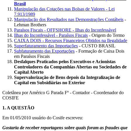
Brasil
Manipulação das Cotações nas Bolsas de Valores - Lei
7.913/1989
Manipulação dos Resultados nas Demonstrações Contábeis
-
Lehman Brothers
Paraísos Fiscais - OFFSHORE - Ilhas do Inconfessável
Ilhas do Inconfessável - Paraísos Fiscais
- Origem do Termo
CAIXA DOIS - Recursos Financeiros Obtidos na Ilegalidade
Superfaturamento das Importações
- CUSTO BRASIL
Subfaturamento das Exportações
- Formação de Caixa Dois
em Paraísos Fiscais
Desfalques Praticados pelos Executivos e Acionistas
Controladores da Companhias Abertas ou Sociedades de
Capital Aberto
Supervalorização de Bens depois da Integralização de
Capital em Subsidiárias no Exterior
Coletânea por Américo G Parada Fº - Contador - Coordenador do
COSIFE
1.
A QUESTÃO
Em 01/05/2010 usuário do Cosife escreveu:
Gostaria de receber reportagens sobre quais foram as fraudes que