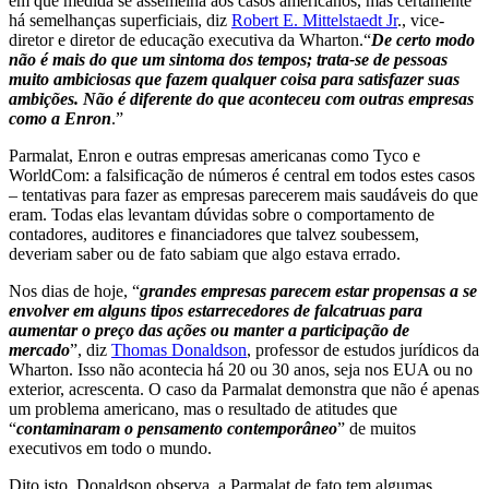
em que medida se assemelha aos casos americanos, mas certamente
há semelhanças superficiais, diz
Robert E. Mittelstaedt Jr
., vice-
diretor e diretor de educação executiva da Wharton.“
De certo modo
não é mais do que um sintoma dos tempos; trata-se de pessoas
muito ambiciosas que fazem qualquer coisa para satisfazer suas
ambições. Não é diferente do que aconteceu com outras empresas
como a Enron
.”
Parmalat, Enron e outras empresas americanas como Tyco e
WorldCom: a falsificação de números é central em todos estes casos
– tentativas para fazer as empresas parecerem mais saudáveis do que
eram. Todas elas levantam dúvidas sobre o comportamento de
contadores, auditores e financiadores que talvez soubessem,
deveriam saber ou de fato sabiam que algo estava errado.
Nos dias de hoje, “
grandes empresas parecem estar propensas a se
envolver em alguns tipos estarrecedores de falcatruas para
aumentar o preço das ações ou manter a participação de
mercado
”, diz
Thomas Donaldson
, professor de estudos jurídicos da
Wharton. Isso não acontecia há 20 ou 30 anos, seja nos EUA ou no
exterior, acrescenta. O caso da Parmalat demonstra que não é apenas
um problema americano, mas o resultado de atitudes que
“
contaminaram o pensamento contemporâneo
” de muitos
executivos em todo o mundo.
Dito isto, Donaldson observa, a Parmalat de fato tem algumas