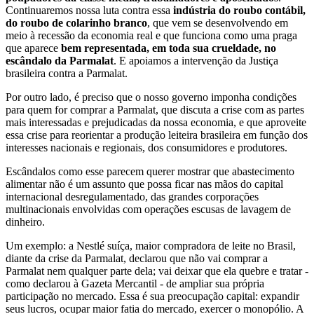
Continuaremos nossa luta contra essa
indústria do roubo contábil,
do roubo de colarinho branco
, que vem se desenvolvendo em
meio à recessão da economia real e que funciona como uma praga
que aparece
bem representada, em toda sua crueldade, no
escândalo da Parmalat
. E apoiamos a intervenção da Justiça
brasileira contra a Parmalat.
Por outro lado, é preciso que o nosso governo imponha condições
para quem for comprar a Parmalat, que discuta a crise com as partes
mais interessadas e prejudicadas da nossa economia, e que aproveite
essa crise para reorientar a produção leiteira brasileira em função dos
interesses nacionais e regionais, dos consumidores e produtores.
Escândalos como esse parecem querer mostrar que abastecimento
alimentar não é um assunto que possa ficar nas mãos do capital
internacional desregulamentado, das grandes corporações
multinacionais envolvidas com operações escusas de lavagem de
dinheiro.
Um exemplo: a Nestlé suíça, maior compradora de leite no Brasil,
diante da crise da Parmalat, declarou que não vai comprar a
Parmalat nem qualquer parte dela; vai deixar que ela quebre e tratar -
como declarou à Gazeta Mercantil - de ampliar sua própria
participação no mercado. Essa é sua preocupação capital: expandir
seus lucros, ocupar maior fatia do mercado, exercer o monopólio. A