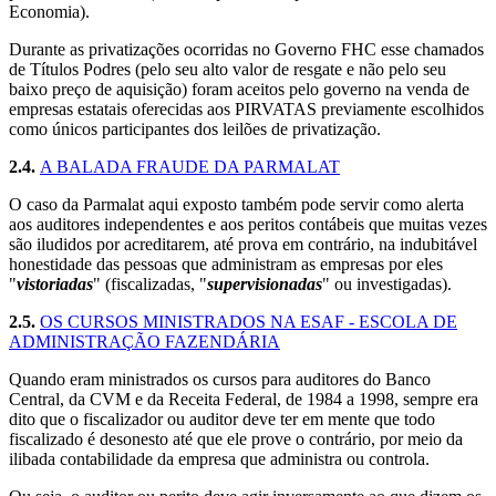
Economia).
Durante as privatizações ocorridas no Governo FHC esse chamados
de Títulos Podres (pelo seu alto valor de resgate e não pelo seu
baixo preço de aquisição) foram aceitos pelo governo na venda de
empresas estatais oferecidas aos PIRVATAS previamente escolhidos
como únicos participantes dos leilões de privatização.
2.4.
A BALADA FRAUDE DA PARMALAT
O caso da Parmalat aqui exposto também pode servir como alerta
aos auditores independentes e aos peritos contábeis que muitas vezes
são iludidos por acreditarem, até prova em contrário, na indubitável
honestidade das pessoas que administram as empresas por eles
"
vistoriadas
" (fiscalizadas, "
supervisionadas
" ou investigadas).
2.5.
OS CURSOS MINISTRADOS NA ESAF - ESCOLA DE
ADMINISTRAÇÃO FAZENDÁRIA
Quando eram ministrados os cursos para auditores do Banco
Central, da CVM e da Receita Federal, de 1984 a 1998, sempre era
dito que o fiscalizador ou auditor deve ter em mente que todo
fiscalizado é desonesto até que ele prove o contrário, por meio da
ilibada contabilidade da empresa que administra ou controla.