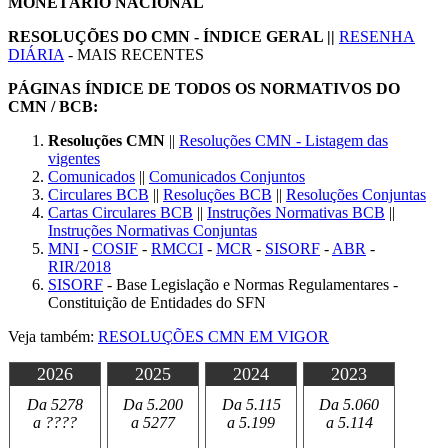
MONETÁRIO NACIONAL
RESOLUÇÕES DO CMN - ÍNDICE GERAL ||
RESENHA
DIÁRIA
- MAIS RECENTES
PÁGINAS ÍNDICE DE TODOS OS NORMATIVOS DO
CMN / BCB:
Resoluções CMN
||
Resoluções CMN - Listagem das
vigentes
Comunicados
||
Comunicados Conjuntos
Circulares BCB
||
Resoluções BCB
||
Resoluções Conjuntas
Cartas Circulares BCB
||
Instruções Normativas BCB
||
Instruções Normativas Conjuntas
MNI
-
COSIF
-
RMCCI
-
MCR
-
SISORF
-
ABR
-
RIR/2018
SISORF
- Base Legislação e Normas Regulamentares -
Constituição de Entidades do SFN
Veja também:
RESOLUÇÕES CMN EM VIGOR
2026
2025
2024
2023
Da 5278
Da 5.200
Da 5.115
Da 5.060
a ????
a 5277
a 5.199
a 5.114