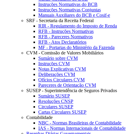
Instruções Normativas do BCB
Instruções Normativas Conjuntas
Manuais Auxiliares do BCB e Cosif-e
SRF - Secretaria da Receita Federal
RIR - Regulamento do Imposto de Renda
RFB - Instruções Normativas
RFB - Pareceres Normativos
RFB - Atos Declaratórios
MF - Portarias do Ministério da Fazenda
CVM - Comissão de Valores Mobiliários
Sumário sobre CVM
Instruções CVM
Notas Explicativas CVM
Deliberações CVM
Ofícios Circulares CVM
Pareceres de Orientação CVM
SUSEP - Superintendência de Seguros Privados
Sumário SUSEP
Resoluções CNSP
Circulares SUSEP
Cartas Circulares SUSEP
Contabilidade
NBC - Normas Brasileiras de Contabilidade
IAS - Normas Internacionais de Contabilidade
Resenhas Diárias Governamentais