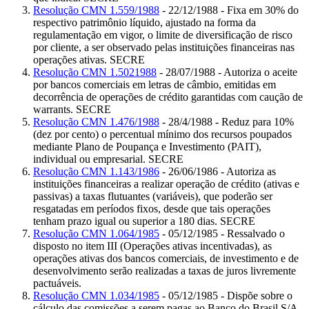
Resolução CMN 1.559/1988
- 22/12/1988 - Fixa em 30% do
respectivo patrimônio líquido, ajustado na forma da
regulamentação em vigor, o limite de diversificação de risco
por cliente, a ser observado pelas instituições financeiras nas
operações ativas. SECRE
Resolução CMN 1.5021988
- 28/07/1988 - Autoriza o aceite
por bancos comerciais em letras de câmbio, emitidas em
decorrência de operações de crédito garantidas com caução de
warrants. SECRE
Resolução CMN 1.476/1988
- 28/4/1988 - Reduz para 10%
(dez por cento) o percentual mínimo dos recursos poupados
mediante Plano de Poupança e Investimento (PAIT),
individual ou empresarial. SECRE
Resolução CMN 1.143/1986
- 26/06/1986 - Autoriza as
instituições financeiras a realizar operação de crédito (ativas e
passivas) a taxas flutuantes (variáveis), que poderão ser
resgatadas em períodos fixos, desde que tais operações
tenham prazo igual ou superior a 180 dias. SECRE
Resolução CMN 1.064/1985
- 05/12/1985 - Ressalvado o
disposto no item III (Operações ativas incentivadas), as
operações ativas dos bancos comerciais, de investimento e de
desenvolvimento serão realizadas a taxas de juros livremente
pactuáveis.
Resolução CMN 1.034/1985
- 05/12/1985 - Dispõe sobre o
cálculo das comissões a serem pagas ao Banco do Brasil S/A,