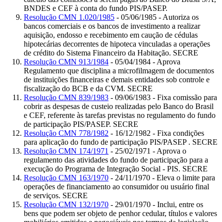
BNDES e CEF à conta do fundo PIS/PASEP.
Resolução CMN 1.020/1985
- 05/06/1985 - Autoriza os
bancos comerciais e os bancos de investimento a realizar
aquisição, endosso e recebimento em caução de cédulas
hipotecárias decorrentes de hipoteca vinculadas a operações
de crédito do Sistema Financeiro da Habitação. SECRE
Resolução CMN 913/1984
- 05/04/1984 - Aprova
Regulamento que disciplina a microfilmagem de documentos
de instituições financeiras e demais entidades sob controle e
fiscalização do BCB e da CVM. SECRE
Resolução CMN 839/1983
- 09/06/1983 - Fixa comissão para
cobrir as despesas de custeio realizadas pelo Banco do Brasil
e CEF, referente às tarefas previstas no regulamento do fundo
de participação PIS/PASEP. SECRE
Resolução CMN 778/1982
- 16/12/1982 - Fixa condições
para aplicação do fundo de participação PIS/PASEP . SECRE
Resolução CMN 174/1971
- 25/02/1971 - Aprova o
regulamento das atividades do fundo de participação para a
execução do Programa de Integração Social - PIS. SECRE
Resolução CMN 163/1970
- 24/11/1970 - Eleva o limite para
operações de financiamento ao consumidor ou usuário final
de serviços. SECRE
Resolução CMN 132/1970
- 29/01/1970 - Inclui, entre os
bens que podem ser objeto de penhor cedular, títulos e valores