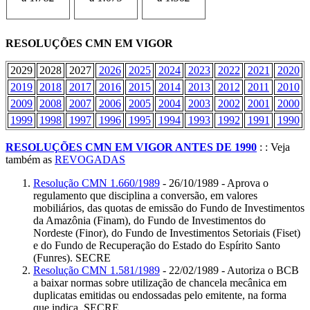
RESOLUÇÕES CMN EM VIGOR
2029
2028
2027
2026
2025
2024
2023
2022
2021
2020
2019
2018
2017
2016
2015
2014
2013
2012
2011
2010
2009
2008
2007
2006
2005
2004
2003
2002
2001
2000
1999
1998
1997
1996
1995
1994
1993
1992
1991
1990
RESOLUÇÕES CMN EM VIGOR ANTES DE 1990
: : Veja
também as
REVOGADAS
Resolução CMN 1.660/1989
- 26/10/1989 - Aprova o
regulamento que disciplina a conversão, em valores
mobiliários, das quotas de emissão do Fundo de Investimentos
da Amazônia (Finam), do Fundo de Investimentos do
Nordeste (Finor), do Fundo de Investimentos Setoriais (Fiset)
e do Fundo de Recuperação do Estado do Espírito Santo
(Funres). SECRE
Resolução CMN 1.581/1989
- 22/02/1989 - Autoriza o BCB
a baixar normas sobre utilização de chancela mecânica em
duplicatas emitidas ou endossadas pelo emitente, na forma
que indica. SECRE