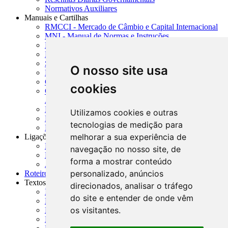
Normativos Auxiliares
Manuais e Cartilhas
RMCCI - Mercado de Câmbio e Capital Internacional
MNI - Manual de Normas e Instruções
MTVM - Manual de Títulos e Valores Mobiliários
MCR - Manual de Crédito Rural
SISORF - Manual de Organização do SFN
O nosso site usa
MASUP - Manual de Supervisão Bancária
CADOC - Catálogo de Documentos
cookies
CNAE-CONCLA - Classificação Nacional de
Atividades Econômicas
PMF - Cartilhas do BCB
Utilizamos cookies e outras
Manuais Auxiliares do BCB e Cosif-e
tecnologias de medição para
Resenhas Diárias Governamentais
melhorar a sua experiência de
Ligações Externas
Links Úteis
navegação no nosso site, de
Presidência da República
forma a mostrar conteúdo
Agências Nacionais Reguladoras
personalizado, anúncios
Roteiros para Estudos
Textos
direcionados, analisar o tráfego
Índice de Textos
do site e entender de onde vêm
Editorial
os visitantes.
Monografias
Na Imprensa