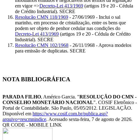
mobiliários emitidos e negociáveis nos termos da legislação
em vigor =>
Decreto-Lei 413/1969
(artigos 19 e 20 - Cédula
de Crédito Industrial). SECRE
Resolução CMN 118/1969
- 27/06/1969 - Inclui o sal
marinho, em processo de cristalização, entre os bens que
podem ser objeto de penhor cedular nas condições do
Decreto-Lei 413/1969
(artigos 19 e 20 - Cédula de Crédito
Industrial). SECRE
Resolução CMN 102/1968
- 26/11/1968 - Aprova modelos
para emissão de duplicatas. SECRE
NOTA BIBLIOGRÁFICA
PARADA FILHO
, Américo Garcia. "
RESOLUÇÃO DO CMN -
CONSELHO MONETÁRIO NACIONAL
". COSIF Eletrônico -
Portal de Contabilidade. São Paulo, 05/05/2012. LEGISLAÇÃO.
Disponível em
https://www.cosif.com.br/publica.asp?
arquivo=rescmnindice
. Acessado sexta-feira, 7 de agosto de 2026.
QR CODE - MOBILE LINK