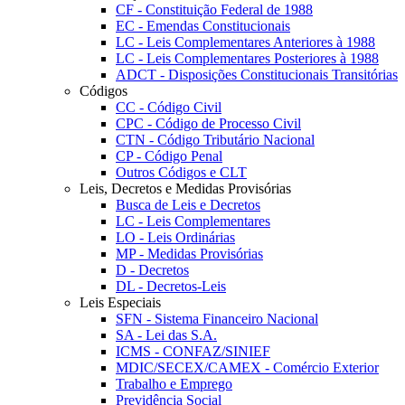
CF - Constituição Federal de 1988
EC - Emendas Constitucionais
LC - Leis Complementares Anteriores à 1988
LC - Leis Complementares Posteriores à 1988
ADCT - Disposições Constitucionais Transitórias
Códigos
CC - Código Civil
CPC - Código de Processo Civil
CTN - Código Tributário Nacional
CP - Código Penal
Outros Códigos e CLT
Leis, Decretos e Medidas Provisórias
Busca de Leis e Decretos
LC - Leis Complementares
LO - Leis Ordinárias
MP - Medidas Provisórias
D - Decretos
DL - Decretos-Leis
Leis Especiais
SFN - Sistema Financeiro Nacional
SA - Lei das S.A.
ICMS - CONFAZ/SINIEF
MDIC/SECEX/CAMEX - Comércio Exterior
Trabalho e Emprego
Previdência Social