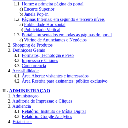
1.1.
Home: a primeira página do portal
a)
Encarte Superior
b)
Janela Pop-in
1.2.
Páginas Internas: em segundo e terceiro níveis
a)
Publicidade Horizontal
b)
Publicidade Vertical
1.3.
Portal: apresentados em todas as páginas do portal
a)
Vitrine de Anunciantes e Negócios
2.
Shopping de Produtos
3.
Definiçoes Gerais
3.1.
Formatos, Tecnologia e Peso
3.2.
Impressao e Cliques
3.3.
Concorrencia
4.
Acessibilidade
4.1.
Área Aberta: visitantes e interessados
4.2.
Área Restrita para assinantes: público exclusivo
II -
ADMINISTRAÇAO
1.
Administraçao
2.
Auditoria de Impressao e Cliques
3.
Audiencia
3.1.
Relatório: Instituto de Mídia Digital
3.2.
Relatório: Google Analytics
4.
Estatísticas