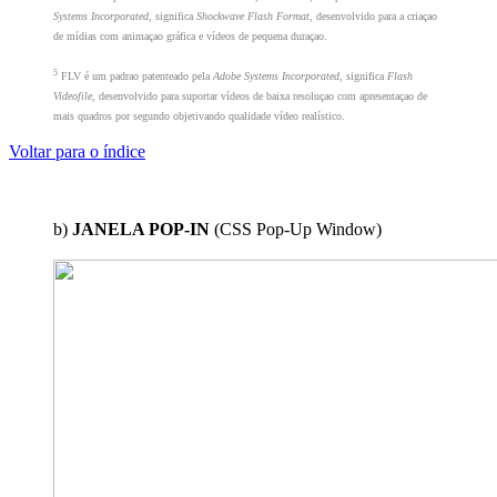
Systems Incorporated
, significa
Shockwave Flash Format
, desenvolvido para a criaçao
de mídias com animaçao gráfica e vídeos de pequena duraçao.
5
FLV é um padrao patenteado pela
Adobe Systems Incorporated
, significa
Flash
Videofile
, desenvolvido para suportar vídeos de baixa resoluçao com apresentaçao de
mais quadros por segundo objetivando qualidade vídeo realístico.
Voltar para o índice
b)
JANELA POP-IN
(CSS Pop-Up Window)