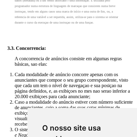
dados (metadata) ou a um termo associado r uma informaçao. É utilizada pelo
programador numa estrutura de linguagem de marcaçao que consistem numa breve
instruçao, tendo em alguns casos uma marca de início e uma outra de fim, ou, a
referencia de uma variável a ser requerida, assim, utiliza-se para o sistema se orientar
durante o curso da execuçao de uma instruçao ou de uma funçao.
3.3. Concorrencia:
A concorrencia de anúncios consiste em algumas regras
básicas, sao elas:
Cada modalidade de anúncio concorre apenas com os
anunciantes que compoe o seu grupo correspondente, visto
que cada um tem o nível de navegaçao e sua posiçao na
página definidos, e, as exibiçoes no mes nao serao inferior a
20.000 exibiçoes para cada anunciante;
Caso a modalidade do anúncio estiver com número suficiente
de anunciantes, cujo a soma das suas cotas mínimas de
exibiçoes alcancem o número total da demanda de
visualizaçao de páginas do portal, estará o grupo fechado para
receber novas concorrencias naquela modalidade;
O nosso site usa
O sistema "
Google Adversitings
" e a "
Vitrine de Anunciantes
e Negócios
" nao concorrem com os demais anúncios no