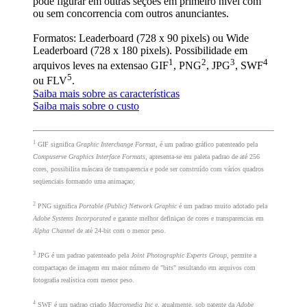
pode figurar em outras seçoes em primeiro nível com
ou sem concorrencia com outros anunciantes.
Formatos: Leaderboard (728 x 90 pixels) ou Wide
Leaderboard (728 x 180 pixels). Possibilidade em
1
2
3
4
arquivos leves na extensao GIF
, PNG
, JPG
, SWF
5
ou FLV
.
Saiba mais sobre as características
Saiba mais sobre o custo
1
GIF significa
Graphic Interchange Format
, é um padrao gráfico patenteado pela
Compuserve Graphics Interface Formats
, apresenta-se em paleta padrao de até 256
cores, possibilita máscara de transparencia e pode ser construído com vários quadros
seqüenciais formando uma animaçao;
2
PNG significa
Portable (Public) Network Graphic
é um padrao muito adotado pela
Adobe Systems Incorporated
e garante melhor definiçao de cores e transparencias em
Alpha Channel
de até 24-bit com o menor peso.
3
JPG é um padrao patenteado pela
Joint Photographic Experts Group
, permite a
compactaçao de imagem em maior número de "bits" resultando em arquivos com
fotografia realística com menor peso.
4
SWF é um padrao criado
Macromedia Inc
e, atualmente, sob patente da
Adobe