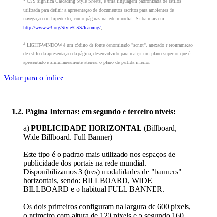
CSS significa Cascading Style Sheets, é uma linguagem padronizada de estilos
utilizada para definir a apresentaçao de documentos escritos para ambientes de
navegaçao em hipertexto, como páginas na rede mundial. Saiba mais em
http://www.w3.org/Style/CSS/learning/
;
2
LIGHT-WINDOW é um código de fonte denominado "script", anexado r programaçao
de estilo da apresentaçao da página, desenvolvido para realçar um plano superior que é
apresentado e simultaneamente atenuar o plano de partida inferior.
Voltar para o índice
1.2. Página Internas: em segundo e terceiro níveis:
a)
PUBLICIDADE HORIZONTAL
(Billboard,
Wide Billboard, Full Banner)
Este tipo é o padrao mais utilizado nos espaços de
publicidade dos portais na rede mundial.
Disponibilizamos 3 (tres) modalidades de "banners"
horizontais, sendo: BILLBOARD, WIDE
BILLBOARD e o habitual FULL BANNER.
Os dois primeiros configuram na largura de 600 pixels,
o primeiro com altura de 120 pixels e o segundo 160