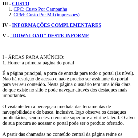
III -
CUSTO
1.
CPC: Custo Por Campanha
2.
CPM: Custo Por Mil (impressoes)
IV -
INFORMAÇÔES COMPLEMENTARES
V -
"DOWNLOAD" DESTE INFORME
I - ÁREAS PARA ANÚNCIO:
1. Home: a primeira página do portal
É a página principal, a porta de entrada para todo o portal (1s nível).
Nao há restriçao de acesso e nao é preciso ser assinante do portal
para ver seu conteúdo. Nesta página o usuário tem uma idéia clara
do que existe no sítio e pode navegar através dos destaques mais
importantes.
O visitante tem a percepçao imediata das ferramentas de
navegabilidade e de busca, inclusive, logo observa os destaques
publicitários, sendo eles: o encarte superior e a vitrine lateral. O alvo
de sua procura ao acessar o portal pode ser o produto ofertado.
A partir das chamadas no conteúdo central da página reúne os