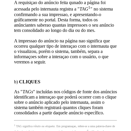
A requisiçao do anúncio feita qunado a página foi
1
acessada pelo internauta registra a "
TAG
" no sistema
confirmando a sua impressao, e apresentando-o
gráficamente no portal. Desta forma, todos os
anúnciantes saberao quantas impressoes o seu anúncio
tem consolidado ao longo do dia ou do mes.
A impressao do anúncio na página nao significa que
ocorreu qualquer tipo de interaçao com o internauta que
o visualizou, porém o sistema, também, separa a
informaçoes sobre a interaçao com o usuário, o que
veremos a seguir.
b)
CLIQUES
As "
TAGs
" incluídas nos códigos de fonte dos anúncios
identificam a interaçao que poderá ocorrer com o clique
sobre o anúncio aplicado pelo internauta, assim o
sistema também registrará quantos cliques foram
consolidados a partir daquele anúncio específico.
1
TAG significa
rótulo ou etiqueta
. Em programaçao, refere-se a uma palavra-chave de