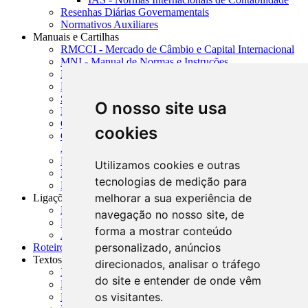
Resenhas Diárias Governamentais
Normativos Auxiliares
Manuais e Cartilhas
RMCCI - Mercado de Câmbio e Capital Internacional
MNI - Manual de Normas e Instruções
MTVM - Manual de Títulos e Valores Mobiliários
MCR - Manual de Crédito Rural
SISORF - Manual de Organização do SFN
O nosso site usa
MASUP - Manual de Supervisão Bancária
CADOC - Catálogo de Documentos
cookies
CNAE-CONCLA - Classificação Nacional de
Atividades Econômicas
PMF - Cartilhas do BCB
Utilizamos cookies e outras
Manuais Auxiliares do BCB e Cosif-e
tecnologias de medição para
Resenhas Diárias Governamentais
melhorar a sua experiência de
Ligações Externas
Links Úteis
navegação no nosso site, de
Presidência da República
forma a mostrar conteúdo
Agências Nacionais Reguladoras
personalizado, anúncios
Roteiros para Estudos
Textos
direcionados, analisar o tráfego
Índice de Textos
do site e entender de onde vêm
Editorial
os visitantes.
Monografias