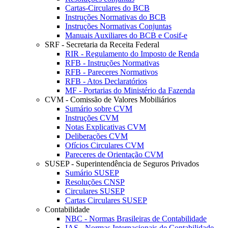
Cartas-Circulares do BCB
Instruções Normativas do BCB
Instruções Normativas Conjuntas
Manuais Auxiliares do BCB e Cosif-e
SRF - Secretaria da Receita Federal
RIR - Regulamento do Imposto de Renda
RFB - Instruções Normativas
RFB - Pareceres Normativos
RFB - Atos Declaratórios
MF - Portarias do Ministério da Fazenda
CVM - Comissão de Valores Mobiliários
Sumário sobre CVM
Instruções CVM
Notas Explicativas CVM
Deliberações CVM
Ofícios Circulares CVM
Pareceres de Orientação CVM
SUSEP - Superintendência de Seguros Privados
Sumário SUSEP
Resoluções CNSP
Circulares SUSEP
Cartas Circulares SUSEP
Contabilidade
NBC - Normas Brasileiras de Contabilidade
IAS - Normas Internacionais de Contabilidade