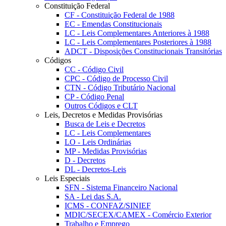
Constituição Federal
CF - Constituição Federal de 1988
EC - Emendas Constitucionais
LC - Leis Complementares Anteriores à 1988
LC - Leis Complementares Posteriores à 1988
ADCT - Disposições Constitucionais Transitórias
Códigos
CC - Código Civil
CPC - Código de Processo Civil
CTN - Código Tributário Nacional
CP - Código Penal
Outros Códigos e CLT
Leis, Decretos e Medidas Provisórias
Busca de Leis e Decretos
LC - Leis Complementares
LO - Leis Ordinárias
MP - Medidas Provisórias
D - Decretos
DL - Decretos-Leis
Leis Especiais
SFN - Sistema Financeiro Nacional
SA - Lei das S.A.
ICMS - CONFAZ/SINIEF
MDIC/SECEX/CAMEX - Comércio Exterior
Trabalho e Emprego