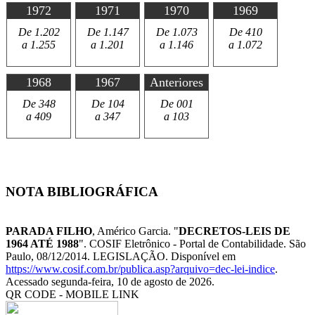
1972
1971
1970
1969
De 1.202
De 1.147
De 1.073
De 410
a 1.255
a 1.201
a 1.146
a 1.072
1968
1967
Anteriores
De 348
De 104
De 001
a 409
a 347
a 103
NOTA BIBLIOGRÁFICA
PARADA FILHO
, Américo Garcia. "
DECRETOS-LEIS DE
1964 ATÉ 1988
". COSIF Eletrônico - Portal de Contabilidade. São
Paulo, 08/12/2014. LEGISLAÇÃO. Disponível em
https://www.cosif.com.br/publica.asp?arquivo=dec-lei-indice
.
Acessado segunda-feira, 10 de agosto de 2026.
QR CODE - MOBILE LINK