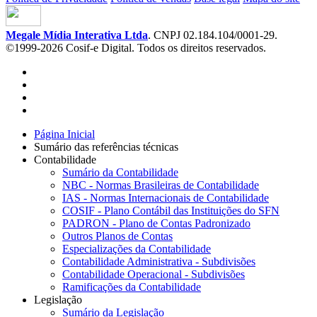
Megale Mídia Interativa Ltda
. CNPJ 02.184.104/0001-29.
©1999-2026 Cosif-e Digital. Todos os direitos reservados.
Página Inicial
Sumário das referências técnicas
Contabilidade
Sumário da Contabilidade
NBC - Normas Brasileiras de Contabilidade
IAS - Normas Internacionais de Contabilidade
COSIF - Plano Contábil das Instituições do SFN
PADRON - Plano de Contas Padronizado
Outros Planos de Contas
Especializações da Contabilidade
Contabilidade Administrativa - Subdivisões
Contabilidade Operacional - Subdivisões
Ramificações da Contabilidade
Legislação
Sumário da Legislação