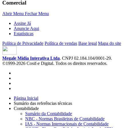
Comercial
Abrir Menu
Fechar Menu
Assine Já
Anuncie Aqui
Estatísticas
Política de Privacidade
Política de vendas
Base legal
Mapa do site
Megale Mídia Interativa Ltda
. CNPJ 02.184.104/0001-29.
©1999-2026 Cosif-e Digital. Todos os direitos reservados.
Página Inicial
Sumário das referências técnicas
Contabilidade
Sumário da Contabilidade
NBC - Normas Brasileiras de Contabilidade
IAS - Normas Internacionais de Contabilidade