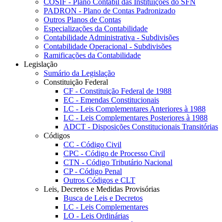
COSIF - Plano Contábil das Instituições do SFN
PADRON - Plano de Contas Padronizado
Outros Planos de Contas
Especializações da Contabilidade
Contabilidade Administrativa - Subdivisões
Contabilidade Operacional - Subdivisões
Ramificações da Contabilidade
Legislação
Sumário da Legislação
Constituição Federal
CF - Constituição Federal de 1988
EC - Emendas Constitucionais
LC - Leis Complementares Anteriores à 1988
LC - Leis Complementares Posteriores à 1988
ADCT - Disposições Constitucionais Transitórias
Códigos
CC - Código Civil
CPC - Código de Processo Civil
CTN - Código Tributário Nacional
CP - Código Penal
Outros Códigos e CLT
Leis, Decretos e Medidas Provisórias
Busca de Leis e Decretos
LC - Leis Complementares
LO - Leis Ordinárias