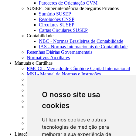
Pareceres de Orientação CVM
SUSEP - Superintendência de Seguros Privados
Sumário SUSEP
Resoluções CNSP
Circulares SUSEP
Cartas Circulares SUSEP
Contabilidade
NBC - Normas Brasileiras de Contabilidade
IAS - Normas Internacionais de Contabilidade
Resenhas Diárias Governamentais
Normativos Auxiliares
Manuais e Cartilhas
RMCCI - Mercado de Câmbio e Capital Internacional
MNI - Manual de Normas e Instruções
MTVM - Manual de Títulos e Valores Mobiliários
MCR - Manual de Crédito Rural
SISORF - Manual de Organização do SFN
O nosso site usa
MASUP - Manual de Supervisão Bancária
CADOC - Catálogo de Documentos
cookies
CNAE-CONCLA - Classificação Nacional de
Atividades Econômicas
PMF - Cartilhas do BCB
Utilizamos cookies e outras
Manuais Auxiliares do BCB e Cosif-e
tecnologias de medição para
Resenhas Diárias Governamentais
melhorar a sua experiência de
Ligações Externas