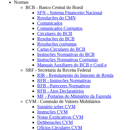
Normas
BCB - Banco Central do Brasil
SFN - Sistema Financeiro Nacional
Resoluções do CMN
Comunicados
Comunicados Conjuntos
Circulares do BCB
Resoluções do BCB
Resoluções conjuntas
Cartas-Circulares do BCB
Instruções Normativas do BCB
Instruções Normativas Conjuntas
Manuais Auxiliares do BCB e Cosif-e
SRF - Secretaria da Receita Federal
RIR - Regulamento do Imposto de Renda
RFB - Instruções Normativas
RFB - Pareceres Normativos
RFB - Atos Declaratórios
MF - Portarias do Ministério da Fazenda
CVM - Comissão de Valores Mobiliários
Sumário sobre CVM
Instruções CVM
Notas Explicativas CVM
Deliberações CVM
Ofícios Circulares CVM