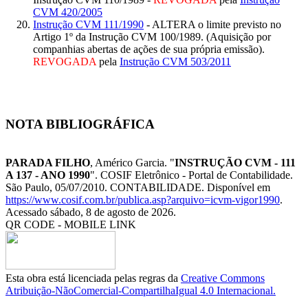
CVM 420/2005
Instrução CVM 111/1990
- ALTERA o limite previsto no
Artigo 1º da Instrução CVM 100/1989. (Aquisição por
companhias abertas de ações de sua própria emissão).
REVOGADA
pela
Instrução CVM 503/2011
NOTA BIBLIOGRÁFICA
PARADA FILHO
, Américo Garcia. "
INSTRUÇÃO CVM - 111
A 137 - ANO 1990
". COSIF Eletrônico - Portal de Contabilidade.
São Paulo, 05/07/2010. CONTABILIDADE. Disponível em
https://www.cosif.com.br/publica.asp?arquivo=icvm-vigor1990
.
Acessado sábado, 8 de agosto de 2026.
QR CODE - MOBILE LINK
Esta obra está licenciada pelas regras da
Creative Commons
Atribuição-NãoComercial-CompartilhaIgual 4.0 Internacional.