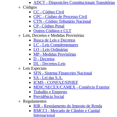
ADCT - Disposições Constitucionais Transitórias
Códigos
CC - Código Civil
CPC - Código de Processo Civil
CTN - Código Tributário Nacional
CP - Código Penal
Outros Códigos e CLT
Leis, Decretos e Medidas Provisórias
Busca de Leis e Decretos
LC - Leis Complementares
LO - Leis Ordinárias
MP - Medidas Provisórias
D - Decretos
DL - Decretos-Leis
Leis Especiais
SFN - Sistema Financeiro Nacional
SA - Lei das S.A.
ICMS - CONFAZ/SINIEF
MDIC/SECEX/CAMEX - Comércio Exterior
Trabalho e Emprego
Previdência Social
Regulamentos
RIR - Regulamento do Imposto de Renda
RMCCI - Mercado de Câmbio e Capital
Internacional