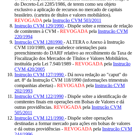
do Decreto-Lei 2285/1986, de terem como seu objeto
exclusivo a aplicação de recursos no mercado de capitais
brasileiro. (carteira de títulos e valores mobiliários).
REVOGADA
pela
Instrução CVM 503/2011
Instrução CVM 129/1990
- Dispõe sobre a remessa de relação
de comitentes à CVM -
REVOGADA
pela
Instrução CVM
220/1994
Instrução CVM 1281990
- ALTERA o Anexo à Instrução
CVM 110/1989, que estabelece orientações para
preenchimento do DARF relativo ao recolhimento da Taxa de
Fiscalização dos Mercados de Títulos e Valores Mobiliários,
instituída pela Lei 7.940/1989 -
REVOGADA
pela
Instrução
CVM 420/2005
Instrução CVM 127/1990
- Dá nova redação ao "caput" do
art. 8º da Instrução CVM 118/1990 (informações trimestrais
companhias abertas) -
REVOGADA
pela
Instrução CVM
202/1993
Instrução CVM 122/1990
- Dispõe sobre a identificação de
comitentes finais em operações em Bolsas de Valores e dá
outras providências.
REVOGADA
pela
Instrução CVM
505/2011
Instrução CVM 121/1990
- Dispõe sobre operações
destinadas a formar mercado para ações em bolsas de valores
e dá outras providências -
REVOGADA
pela
Instrução CVM
244/1996