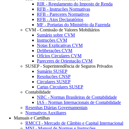
RIR - Regulamento do Imposto de Renda
RFB - Instruções Normativas
RFB - Pareceres Normativos
RFB - Atos Declaratórios
MF - Portarias do Ministério da Fazenda
CVM - Comissão de Valores Mobiliários
Sumário sobre CVM
Instruções CVM
Notas Explicativas CVM
Deliberações CVM
Ofícios Circulares CVM
Pareceres de Orientação CVM
SUSEP - Superintendência de Seguros Privados
Sumário SUSEP
Resoluções CNSP
Circulares SUSEP
Cartas Circulares SUSEP
Contabilidade
NBC - Normas Brasileiras de Contabilidade
IAS - Normas Internacionais de Contabilidade
Resenhas Diárias Governamentais
Normativos Auxiliares
Manuais e Cartilhas
RMCCI - Mercado de Câmbio e Capital Internacional
MNI - Manual de Normas e Instruções