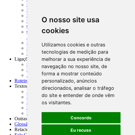
MTVM - Manual de Títulos e Valores Mobiliários
MCR - Manual de Crédito Rural
SISORF - Manual de Organização do SFN
O nosso site usa
MASUP - Manual de Supervisão Bancária
CADOC - Catálogo de Documentos
cookies
CNAE-CONCLA - Classificação Nacional de
Atividades Econômicas
PMF - Cartilhas do BCB
Utilizamos cookies e outras
Manuais Auxiliares do BCB e Cosif-e
tecnologias de medição para
Resenhas Diárias Governamentais
melhorar a sua experiência de
Ligações Externas
Links Úteis
navegação no nosso site, de
Presidência da República
forma a mostrar conteúdo
Agências Nacionais Reguladoras
personalizado, anúncios
Roteiros para Estudos
Textos
direcionados, analisar o tráfego
Índice de Textos
do site e entender de onde vêm
Editorial
os visitantes.
Monografias
Na Imprensa
Fórum de Discussão
Concordo
Outras ferramentas
Glossário
Relacionamento
Eu recuso
Fale Conosco