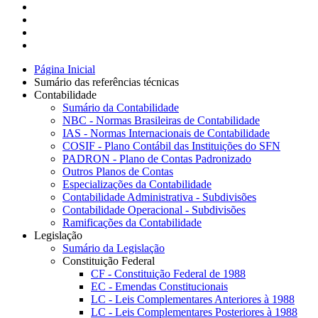
Página Inicial
Sumário das referências técnicas
Contabilidade
Sumário da Contabilidade
NBC - Normas Brasileiras de Contabilidade
IAS - Normas Internacionais de Contabilidade
COSIF - Plano Contábil das Instituições do SFN
PADRON - Plano de Contas Padronizado
Outros Planos de Contas
Especializações da Contabilidade
Contabilidade Administrativa - Subdivisões
Contabilidade Operacional - Subdivisões
Ramificações da Contabilidade
Legislação
Sumário da Legislação
Constituição Federal
CF - Constituição Federal de 1988
EC - Emendas Constitucionais
LC - Leis Complementares Anteriores à 1988
LC - Leis Complementares Posteriores à 1988