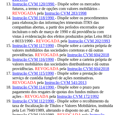
Instrução CVM 120/1990
- Dispõe sobre os mercados
futuros, a termo e de opções com valores mobiliários -
REVOGADA
pela
Instrução CVM 283/1998
Instrução CVM 118/1990
- Dispõe sobre os procedimentos
para elaboração das informações trimestrais ITRS das
companhias abertas, a partir dos períodos encerrados que
incluíram o mês de março de 1990 e dá providência com
vistas à evidenciação dos efeitos produzidos pelas Leiss 8024
e 8033/1990 -
REVOGADA
pela
Instrução CVM 202/1993
Instrução CVM 117/1990
- Dispõe sobre a carteira própria de
valores mobiliários das sociedades corretoras e dá outras
providências.
REVOGADA
pela
Instrução CVM 604/2018
Instrução CVM 116/1990
- Dispõe sobre a carteira própria de
valores mobiliários das sociedades distribuidoras e dá outras
providências.
REVOGADA
pela
Instrução CVM 604/2018
Instrução CVM 115/1990
- Dispõe sobre a prestação de
serviço de custódia fungível de ações nominativas.
REVOGADA
pela
Instrução CVM 541/2013
Instrução CVM 114/1990
- Dispõe sobre o prazo para
pagamento dos resgates de quotas dos fundos mútuos de
ações -
REVOGADA
pela
Instrução CVM 172/1992
Instrução CVM 112/1990
- Dispõe sobre o recolhimento da
taxa de fiscalização de Títulos e Valores Mobiliários, instituída
pela Lei 7940/1989, alterando o disposto no art. 2º da
Instrução CVM 110/1989 -
REVOGADA
pela
Instrução