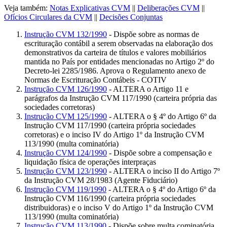
Veja também:
Notas Explicativas CVM
||
Deliberações CVM
||
Ofícios Circulares da CVM
||
Decisões Conjuntas
Instrução CVM 132/1990
- Dispõe sobre as normas de
escrituração contábil a serem observadas na elaboração dos
demonstrativos da carteira de títulos e valores mobiliários
mantida no País por entidades mencionadas no Artigo 2º do
Decreto-lei 2285/1986. Aprova o Regulamento anexo de
Normas de Escrituração Contábeis - COTIV
Instrução CVM 126/1990
- ALTERA o Artigo 11 e
parágrafos da Instrução CVM 117/1990 (carteira própria das
sociedades corretoras)
Instrução CVM 125/1990
- ALTERA o § 4º do Artigo 6º da
Instrução CVM 117/1990 (carteira própria sociedades
corretoras) e o inciso IV do Artigo 1º da Instrução CVM
113/1990 (multa cominatória)
Instrução CVM 124/1990
- Dispõe sobre a compensação e
liquidação física de operações interpraças
Instrução CVM 123/1990
- ALTERA o inciso II do Artigo 7º
da Instrução CVM 28/1983 (Agente Fiduciário)
Instrução CVM 119/1990
- ALTERA o § 4º do Artigo 6º da
Instrução CVM 116/1990 (carteira própria sociedades
distribuidoras) e o inciso V do Artigo 1º da Instrução CVM
113/1990 (multa cominatória)
Instrução CVM 113/1990
- Dispõe sobre multa cominatória