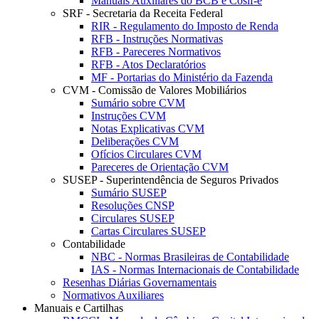
Manuais Auxiliares do BCB e Cosif-e
SRF - Secretaria da Receita Federal
RIR - Regulamento do Imposto de Renda
RFB - Instruções Normativas
RFB - Pareceres Normativos
RFB - Atos Declaratórios
MF - Portarias do Ministério da Fazenda
CVM - Comissão de Valores Mobiliários
Sumário sobre CVM
Instruções CVM
Notas Explicativas CVM
Deliberações CVM
Ofícios Circulares CVM
Pareceres de Orientação CVM
SUSEP - Superintendência de Seguros Privados
Sumário SUSEP
Resoluções CNSP
Circulares SUSEP
Cartas Circulares SUSEP
Contabilidade
NBC - Normas Brasileiras de Contabilidade
IAS - Normas Internacionais de Contabilidade
Resenhas Diárias Governamentais
Normativos Auxiliares
Manuais e Cartilhas