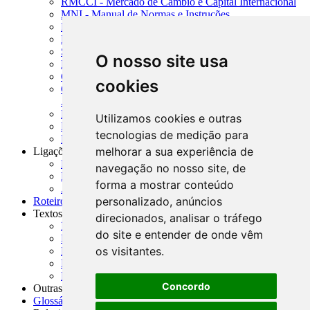
RMCCI - Mercado de Câmbio e Capital Internacional
MNI - Manual de Normas e Instruções
MTVM - Manual de Títulos e Valores Mobiliários
MCR - Manual de Crédito Rural
SISORF - Manual de Organização do SFN
O nosso site usa
MASUP - Manual de Supervisão Bancária
CADOC - Catálogo de Documentos
cookies
CNAE-CONCLA - Classificação Nacional de
Atividades Econômicas
PMF - Cartilhas do BCB
Utilizamos cookies e outras
Manuais Auxiliares do BCB e Cosif-e
tecnologias de medição para
Resenhas Diárias Governamentais
melhorar a sua experiência de
Ligações Externas
Links Úteis
navegação no nosso site, de
Presidência da República
forma a mostrar conteúdo
Agências Nacionais Reguladoras
personalizado, anúncios
Roteiros para Estudos
Textos
direcionados, analisar o tráfego
Índice de Textos
do site e entender de onde vêm
Editorial
os visitantes.
Monografias
Na Imprensa
Fórum de Discussão
Concordo
Outras ferramentas
Glossário