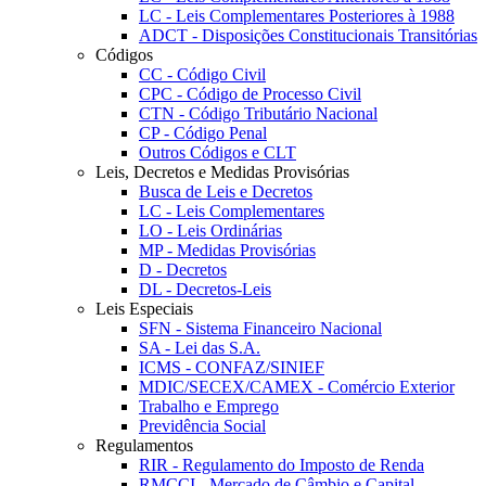
LC - Leis Complementares Posteriores à 1988
ADCT - Disposições Constitucionais Transitórias
Códigos
CC - Código Civil
CPC - Código de Processo Civil
CTN - Código Tributário Nacional
CP - Código Penal
Outros Códigos e CLT
Leis, Decretos e Medidas Provisórias
Busca de Leis e Decretos
LC - Leis Complementares
LO - Leis Ordinárias
MP - Medidas Provisórias
D - Decretos
DL - Decretos-Leis
Leis Especiais
SFN - Sistema Financeiro Nacional
SA - Lei das S.A.
ICMS - CONFAZ/SINIEF
MDIC/SECEX/CAMEX - Comércio Exterior
Trabalho e Emprego
Previdência Social
Regulamentos
RIR - Regulamento do Imposto de Renda
RMCCI - Mercado de Câmbio e Capital