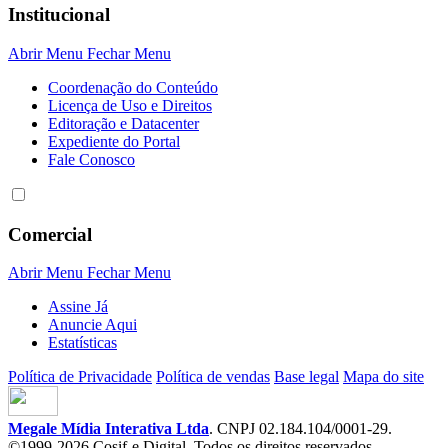
Institucional
Abrir Menu
Fechar Menu
Coordenação do Conteúdo
Licença de Uso e Direitos
Editoração e Datacenter
Expediente do Portal
Fale Conosco
Comercial
Abrir Menu
Fechar Menu
Assine Já
Anuncie Aqui
Estatísticas
Política de Privacidade
Política de vendas
Base legal
Mapa do site
Megale Mídia Interativa Ltda
. CNPJ 02.184.104/0001-29.
©1999-2026 Cosif-e Digital. Todos os direitos reservados.