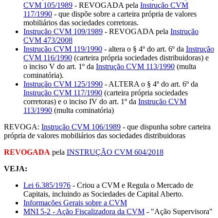
CVM 105/1989
- REVOGADA pela
Instrução CVM
117/1990
- que dispõe sobre a carteira própria de valores
mobiliários das sociedades corretoras.
Instrução CVM 109/1989
- REVOGADA pela
Instrução
CVM 473/2008
Instrução CVM 119/1990
- altera o § 4º do art. 6º da
Instrução
CVM 116/1990
(carteira própria sociedades distribuidoras) e
o inciso V do art. 1º da
Instrução CVM 113/1990
(multa
cominatória).
Instrução CVM 125/1990
- ALTERA o § 4º do art. 6º da
Instrução CVM 117/1990
(carteira própria sociedades
corretoras) e o inciso IV do art. 1º da
Instrução CVM
113/1990
(multa cominatória)
REVOGA:
Instrução CVM 106/1989
- que dispunha sobre carteira
própria de valores mobiliários das sociedades distribuidoras
REVOGADA
pela
INSTRUÇÃO CVM 604/2018
VEJA:
Lei 6.385/1976
- Criou a CVM e Regula o Mercado de
Capitais, incluindo as Sociedades de Capital Aberto.
Informações Gerais sobre a CVM
MNI 5-2 - Ação Fiscalizadora da CVM
- "Ação Supervisora"