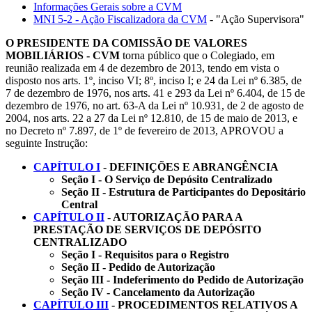
Informações Gerais sobre a CVM
MNI 5-2 - Ação Fiscalizadora da CVM
- "Ação Supervisora"
O PRESIDENTE DA COMISSÃO DE VALORES
MOBILIÁRIOS - CVM
torna público que o Colegiado, em
reunião realizada em 4 de dezembro de 2013, tendo em vista o
disposto nos arts. 1º, inciso VI; 8º, inciso I; e 24 da Lei nº 6.385, de
7 de dezembro de 1976, nos arts. 41 e 293 da Lei nº 6.404, de 15 de
dezembro de 1976, no art. 63-A da Lei nº 10.931, de 2 de agosto de
2004, nos arts. 22 a 27 da Lei nº 12.810, de 15 de maio de 2013, e
no Decreto nº 7.897, de 1º de fevereiro de 2013, APROVOU a
seguinte Instrução:
CAPÍTULO I
- DEFINIÇÕES E ABRANGÊNCIA
Seção I - O Serviço de Depósito Centralizado
Seção II - Estrutura de Participantes do Depositário
Central
CAPÍTULO II
- AUTORIZAÇÃO PARA A
PRESTAÇÃO DE SERVIÇOS DE DEPÓSITO
CENTRALIZADO
Seção I - Requisitos para o Registro
Seção II - Pedido de Autorização
Seção III - Indeferimento do Pedido de Autorização
Seção IV - Cancelamento da Autorização
CAPÍTULO III
- PROCEDIMENTOS RELATIVOS A