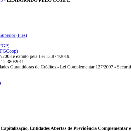
ES
-
ELABORADO PELO COSIFE
uperior (Fies)
(FGP)
 (FGCoop)
7/2008 e extinto pela Lei 13.874/2019
 12.380/2011
dades Garantidoras de Créditos - Lei Complementar 127/2007 - Securit
o
 Capitalização, Entidades Abertas de Previdência Complementar 