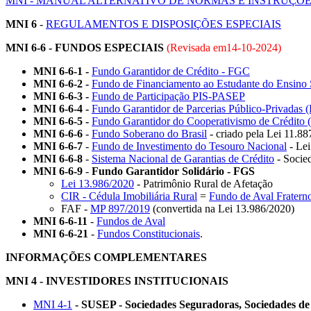
MNI - MANUAL ALTERNATIVO DE NORMAS E INSTRUÇÕ
MNI 6
-
REGULAMENTOS E DISPOSIÇÕES ESPECIAIS
MNI 6-6 -
FUNDOS ESPECIAIS
(Revisada em
14-10-2024
)
MNI 6-6-1 -
Fundo Garantidor de Crédito - FGC
MNI 6-6-2 -
Fundo de Financiamento ao Estudante do Ensino S
MNI 6-6-3 -
Fundo de Participação PIS-PASEP
MNI 6-6-4 -
Fundo Garantidor de Parcerias Público-Privadas 
MNI 6-6-5 -
Fundo Garantidor do Cooperativismo de Crédito
MNI 6-6-6
-
Fundo Soberano do Brasil
- criado pela Lei 11.88
MNI 6-6-7
-
Fundo de Investimento do Tesouro Nacional
- Lei
MNI 6-6-8
-
Sistema Nacional de Garantias de Crédito
- Socie
MNI 6-6-9
-
Fundo Garantidor Solidário - FGS
Lei 13.986/2020
- Patrimônio Rural de Afetação
CIR - Cédula Imobiliária Rural
=
Fundo de Aval Fratern
FAF -
MP 897/2019
(convertida na Lei 13.986/2020)
MNI 6-6-11
-
Fundos de Aval
MNI 6-6-21
-
Fundos Constitucionais
.
INFORMAÇÕES COMPLEMENTARES
MNI 4 - INVESTIDORES INSTITUCIONAIS
MNI 4-1
- SUSEP - Sociedades Seguradoras, Sociedades de