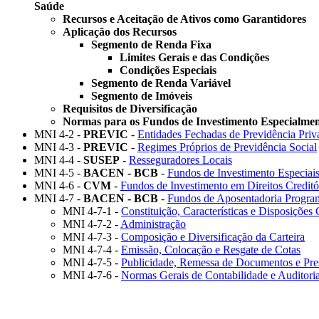
Saúde
Recursos e Aceitação de Ativos como Garantidores
Aplicação dos Recursos
Segmento de Renda Fixa
Limites Gerais e das Condições
Condições Especiais
Segmento de Renda Variável
Segmento de Imóveis
Requisitos de Diversificação
Normas para os Fundos de Investimento Especialmen
MNI 4-2 -
PREVIC
-
Entidades Fechadas de Previdência Priv
MNI 4-3 -
PREVIC
-
Regimes Próprios de Previdência Social
MNI 4-4 -
SUSEP
-
Resseguradores Locais
MNI 4-5 -
BACEN - BCB
-
Fundos de Investimento Especiai
MNI 4-6 -
CVM
-
Fundos de Investimento em Direitos Creditó
MNI 4-7 -
BACEN - BCB
-
Fundos de Aposentadoria Program
MNI 4-7-1 -
Constituição, Características e Disposições 
MNI 4-7-2 -
Administração
MNI 4-7-3 -
Composição e Diversificação da Carteira
MNI 4-7-4 -
Emissão, Colocação e Resgate de Cotas
MNI 4-7-5 -
Publicidade, Remessa de Documentos e Pre
MNI 4-7-6 -
Normas Gerais de Contabilidade e Auditori