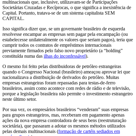
multinacionais que, inclusive, utilizavam-se de Participações
Societárias Cruzadas e Recíprocas, o que significa a inexistência de
Capital. Portanto, tratava-se de um sistema capitalista SEM
CAPITAL.
Isso significa dizer que, se um governante brasileiro de esquerda
resolvesse encampar as empresas sem pagar pela encampação (ou
estabelecesse unilateralmente os valores que seriam pagos), teria que
cumprir todos os contratos de empréstimos internacionais
previamente firmados pelo falso novo proprietário (a “holding”
constituída numa das
ilhas do inconfessável
).
O mesmo foi feito pelas distribuidoras de petróleo estrangeiras
quando o Congresso Nacional (brasileiro) ameaçou aprovar lei que
nacionalizava a distribuição de derivados do petróleo. Muitas
empresas estrangeiras foram repassadas para testas-de-ferro
brasileiros, assim como acontece com redes de rádio e de televisão,
porque a legislação brasileira não permite o investimento estrangeiro
neste último setor.
Por sua vez, os empresários brasileiros “venderam” suas empresas
para grupos estrangeiros, mas, receberam em pagamento apenas
ações da nova empresa controladora de seus bens (reestruturação
societária), que passaram a adotar os mesmos métodos utilizados
pelas demais multinacionais (
formação de cartéis sediados em