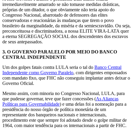
irremediavelmente amarrado se não tomasse medidas drásticas,
próprias de um ditador, o que obviamente não teria apoio do
Congresso Nacional, abarrotado de defensores das elites
conservadoras e reacionárias às mudanças que tirem o povo
brasileiro da marginalidade, da miséria e da semiescravidão. Ou seja,
preconceituosa e discriminadora, a nossa ELITE VIRA-LATA quer
a eterna SEGREGAÇÃO SOCIAL dos descendentes dos escravos
de seus antepassados.
3.
O GOVERNO PARALELO POR MEIO DO BANCO
CENTRAL INDEPENDENTE
Um dos golpes fatais contra LULA seria o tal do
Banco Central
Independente como Governo Paralelo
, com dirigentes empossados
com mandato fixo, que FHC não conseguiu implantar antes deixar o
Governo Oficial.
Mesmo assim, com minoria no Congresso Nacional, LULA, para
que pudesse governar, teve que fazer concessões (
As Alianças
Políticas para Governabilidade
) e uma delas foi a nomeação para a
presidência do nosso órgão de política monetária de um
representante dos banqueiros nacionais e internacionais,
procedimento este que sempre foi adotado desde o golpe militar de
1964, com maior tendência para os internacionais a partir de FHC.