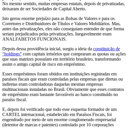
No mesmo sentido, muitas empresas estatais, depois de privatizadas,
deixaram de ser Sociedades de Capital Aberto.
Isto gerou enorme prejuízo para as Bolsas de Valores e para os
Corretores e Distribuidores de Títulos e Valores Mobiliários. Mas,
antes das privatizações, eles não conseguiam entender de que forma
seriam prejudicados pelas privatizações. Inegavelmente eram
ANALFABETOS FUNCIONAIS.
Depois dessa providência inicial, surgiu a ideia da
constituição de
“holdings”
com capitais irrisórios que compraram as quotas ou ações
que suas matrizes possuíam em território brasileiro, transformando
assim o antigo capital de risco em empréstimo.
Esses empréstimos foram obtidos em instituições registradas em
paraísos fiscais que eram controladas pelas empresas que diretas ou
indiretas eram controladoras daquelas mesmas empresas
multinacionais instaladas no Brasil. Obviamente que esses contratos
de empréstimo eram bastante favoráveis ao banco constituído no
paraíso fiscal.
E, depois foi verificado que todo esse esquema formador de um
CARTEL internacional, estabelecido em Paraísos Fiscais, foi
engendrado por meio de um enorme conglomerado empresarial
(detentor de marcas e patentes) controlado por 10 corporações