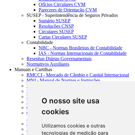
Ofícios Circulares CVM
Pareceres de Orientação CVM
SUSEP - Superintendência de Seguros Privados
Sumário SUSEP
Resoluções CNSP
Circulares SUSEP
Cartas Circulares SUSEP
Contabilidade
NBC - Normas Brasileiras de Contabilidade
IAS - Normas Internacionais de Contabilidade
Resenhas Diárias Governamentais
Normativos Auxiliares
Manuais e Cartilhas
RMCCI - Mercado de Câmbio e Capital Internacional
MNI - Manual de Normas e Instruções
MTVM - Manual de Títulos e Valores Mobiliários
MCR - Manual de Crédito Rural
SISORF - Manual de Organização do SFN
O nosso site usa
MASUP - Manual de Supervisão Bancária
CADOC - Catálogo de Documentos
cookies
CNAE-CONCLA - Classificação Nacional de
Atividades Econômicas
PMF - Cartilhas do BCB
Utilizamos cookies e outras
Manuais Auxiliares do BCB e Cosif-e
tecnologias de medição para
Resenhas Diárias Governamentais