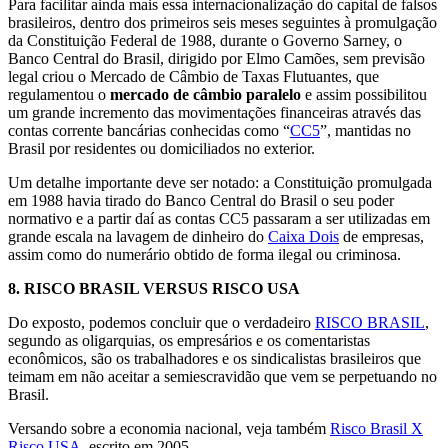
Para facilitar ainda mais essa internacionalização do capital de falsos
brasileiros, dentro dos primeiros seis meses seguintes à promulgação
da Constituição Federal de 1988, durante o Governo Sarney, o
Banco Central do Brasil, dirigido por Elmo Camões, sem previsão
legal criou o Mercado de Câmbio de Taxas Flutuantes, que
regulamentou o
mercado de câmbio paralelo
e assim possibilitou
um grande incremento das movimentações financeiras através das
contas corrente bancárias conhecidas como “
CC5
”, mantidas no
Brasil por residentes ou domiciliados no exterior.
Um detalhe importante deve ser notado: a Constituição promulgada
em 1988 havia tirado do Banco Central do Brasil o seu poder
normativo e a partir daí as contas CC5 passaram a ser utilizadas em
grande escala na lavagem de dinheiro do
Caixa Dois
de empresas,
assim como do numerário obtido de forma ilegal ou criminosa.
8.
RISCO BRASIL VERSUS RISCO USA
Do exposto, podemos concluir que o verdadeiro
RISCO BRASIL
,
segundo as oligarquias, os empresários e os comentaristas
econômicos, são os trabalhadores e os sindicalistas brasileiros que
teimam em não aceitar a semiescravidão que vem se perpetuando no
Brasil.
Versando sobre a economia nacional, veja também
Risco Brasil X
Risco USA
, escrito em 2005.