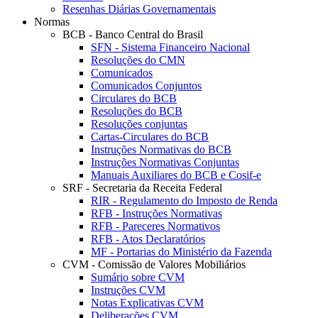
Resenhas Diárias Governamentais
Normas
BCB - Banco Central do Brasil
SFN - Sistema Financeiro Nacional
Resoluções do CMN
Comunicados
Comunicados Conjuntos
Circulares do BCB
Resoluções do BCB
Resoluções conjuntas
Cartas-Circulares do BCB
Instruções Normativas do BCB
Instruções Normativas Conjuntas
Manuais Auxiliares do BCB e Cosif-e
SRF - Secretaria da Receita Federal
RIR - Regulamento do Imposto de Renda
RFB - Instruções Normativas
RFB - Pareceres Normativos
RFB - Atos Declaratórios
MF - Portarias do Ministério da Fazenda
CVM - Comissão de Valores Mobiliários
Sumário sobre CVM
Instruções CVM
Notas Explicativas CVM
Deliberações CVM