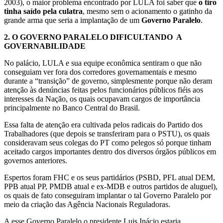
2003), o maior problema encontrado por LULA foi saber que
o tiro
tinha saído pela culatra
, mesmo sem o acionamento o gatinho da
grande arma que seria a implantação de um
Governo Paralelo
.
2.
O GOVERNO PARALELO DIFICULTANDO A
GOVERNABILIDADE
No palácio, LULA e sua equipe econômica sentiram o que não
conseguiam ver fora dos corredores governamentais e mesmo
durante a “transição” de governo, simplesmente porque não deram
atenção às denúncias feitas pelos funcionários públicos fiéis aos
interesses da Nação, os quais ocupavam cargos de importância
principalmente no Banco Central do Brasil.
Essa falta de atenção era cultivada pelos radicais do Partido dos
Trabalhadores (que depois se transferiram para o PSTU), os quais
consideravam seus colegas do PT como pelegos só porque tinham
aceitado cargos importantes dentro dos diversos órgãos públicos em
governos anteriores.
Espertos foram FHC e os seus partidários (PSBD, PFL atual DEM,
PPB atual PP, PMDB atual e ex-MDB e outros partidos de aluguel),
os quais de fato conseguiram implantar o tal Governo Paralelo por
meio da criação das Agência Nacionais Reguladoras.
A esse Governo Paralelo o presidente Luis Inácio estaria