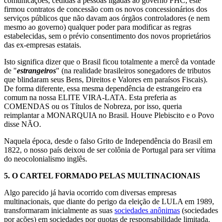
comunicações, cedidas a pessoas ligadas ao governo FHC, este
firmou contratos de concessão com os novos concessionários dos
serviços públicos que não davam aos órgãos controladores (e nem
mesmo ao governo) qualquer poder para modificar as regras
estabelecidas, sem o prévio consentimento dos novos proprietários
das ex-empresas estatais.
Isto significa dizer que o Brasil ficou totalmente a mercê da vontade
de "
estrangeiros
" (na realidade brasileiros sonegadores de tributos
que blindaram seus Bens, Direitos e Valores em paraísos Fiscais).
De forma diferente, essa mesma dependência de estrangeiro era
comum na nossa ELITE VIRA-LATA. Esta preferia as
COMENDAS ou os Títulos de Nobreza, por isso, queria
reimplantar a MONARQUIA no Brasil. Houve Plebiscito e o Povo
disse NÃO.
Naquela época, desde o falso Grito de Independência do Brasil em
1822, o nosso país deixou de ser colônia de Portugal para ser vítima
do neocolonialismo inglês.
5.
O CARTEL FORMADO PELAS MULTINACIONAIS
Algo parecido já havia ocorrido com diversas empresas
multinacionais, que diante do perigo da eleição de LULA em 1989,
transformaram inicialmente as suas
sociedades anônimas
(sociedades
por ações) em sociedades por quotas de responsabilidade limitada.