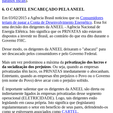
paraísos fiscais
).
6.
O CARTEL ENCABEÇADO PELA ANEEL
Em 03/02/2015 a Agência Brasil noticiou que os
Consumidores
teriam de pagar a Conta de Desenvolvimento Energético
. Essa foi
uma decisão dos dirigentes da ANEEL - Agência Nacional de
Energia Elétrica. Isto significa que os PRIVATAS não estavam
dispostos a investir no Brasil, ao contrário do que era dito durante o
Governo FHC.
Desse modo, os dirigentes da ANEEL deixaram o "abacaxi" para
ser descascado pelos consumidores e pelo Governo Federal.
Mais um vez predominou a máxima da
privatização dos lucros e
da socialização dos prejuízos
. Ou seja, quando as empresas
privatizadas têm lucro, os PRIVATAS imediatamente o abocanham.
Entretanto, quando as empresas têm prejuízos o Povo ou o Governo
(em nome do Povo) deve arcar com o prejuízo sofrido.
É importante salientar que os dirigentes da ANEEL são direta ou
indiretamente ligados às empresas privatizadas desse segmento
operacional (ELETRICIDADE). Logo, tais dirigentes estão
legislando em causa própria. Isto significa que (legislaram)
regulamentaram o setor em benefício de seus pares, defendendo-os
como se estivessem associados como
CARTEL
.