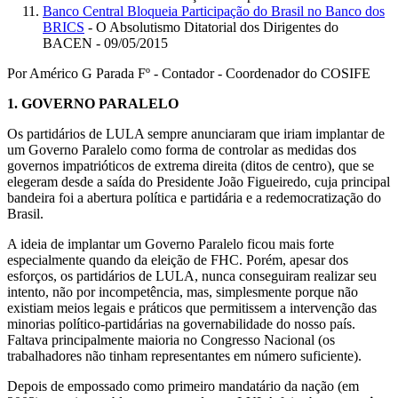
Banco Central Bloqueia Participação do Brasil no Banco dos
BRICS
- O Absolutismo Ditatorial dos Dirigentes do
BACEN - 09/05/2015
Por Américo G Parada Fº - Contador - Coordenador do COSIFE
1.
GOVERNO PARALELO
Os partidários de LULA sempre anunciaram que iriam implantar de
um Governo Paralelo como forma de controlar as medidas dos
governos impatrióticos de extrema direita (ditos de centro), que se
elegeram desde a saída do Presidente João Figueiredo, cuja principal
bandeira foi a abertura política e partidária e a redemocratização do
Brasil.
A ideia de implantar um Governo Paralelo ficou mais forte
especialmente quando da eleição de FHC. Porém, apesar dos
esforços, os partidários de LULA, nunca conseguiram realizar seu
intento, não por incompetência, mas, simplesmente porque não
existiam meios legais e práticos que permitissem a intervenção das
minorias político-partidárias na governabilidade do nosso país.
Faltava principalmente maioria no Congresso Nacional (os
trabalhadores não tinham representantes em número suficiente).
Depois de empossado como primeiro mandatário da nação (em