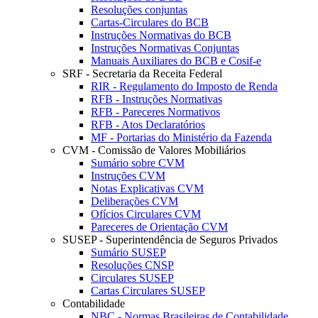
Resoluções conjuntas
Cartas-Circulares do BCB
Instruções Normativas do BCB
Instruções Normativas Conjuntas
Manuais Auxiliares do BCB e Cosif-e
SRF - Secretaria da Receita Federal
RIR - Regulamento do Imposto de Renda
RFB - Instruções Normativas
RFB - Pareceres Normativos
RFB - Atos Declaratórios
MF - Portarias do Ministério da Fazenda
CVM - Comissão de Valores Mobiliários
Sumário sobre CVM
Instruções CVM
Notas Explicativas CVM
Deliberações CVM
Ofícios Circulares CVM
Pareceres de Orientação CVM
SUSEP - Superintendência de Seguros Privados
Sumário SUSEP
Resoluções CNSP
Circulares SUSEP
Cartas Circulares SUSEP
Contabilidade
NBC - Normas Brasileiras de Contabilidade