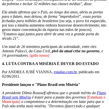
da pobreza e incluir 32 milhões nas classes médias", disse
.
Ela ainda afirmou que o País, ao longo dos anos, abriu as portas
para o futuro, mas deixou, de forma "imperdoável", essas portas
fechadas para milhões de brasileiros
[ou seja, o povo foi esquecido,
por isso a miséria aumentou embora houvesse desenvolvimento; isto
gerou maior concentração da riqueza nas mãos de poucos]
.
"Estamos aqui juntos para abrir de uma vez a grande porta do
século 21"
.
Um total de 26 ministros participam da solenidade, entre eles
Antonio Palocci, da Casa Civil,
pivô da atual crise no governo
, e
14 governadores
.
[grifo nosso]
4.
LUTA CONTRA A MISÉRIA É DEVER DO ESTADO
Por ANDREA JUBÉ VIANNA,
estadao.com.br
, publicado em
02/06/2011.
Presidente lançou o "Plano Brasil sem Miséria"
A presidente Dilma Rousseff afirmou que o grande mérito do
Plano
Brasil sem Miséria
é trazer para a pauta dos governos
[Estaduais e
Municipais]
o compromisso e a determinação em lutar para que o
País não tenha mais miséria. "Devemos (fazer) todo e qualquer