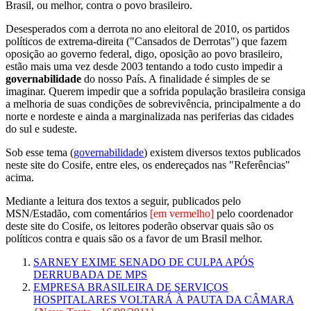
Brasil, ou melhor, contra o povo brasileiro.
Desesperados com a derrota no ano eleitoral de 2010, os partidos
políticos de extrema-direita ("Cansados de Derrotas") que fazem
oposição ao governo federal, digo, oposição ao povo brasileiro,
estão mais uma vez desde 2003 tentando a todo custo impedir a
governabilidade
do nosso País. A finalidade é simples de se
imaginar. Querem impedir que a sofrida população brasileira consiga
a melhoria de suas condições de sobrevivência, principalmente a do
norte e nordeste e ainda a marginalizada nas periferias das cidades
do sul e sudeste.
Sob esse tema (
governabilidade
) existem diversos textos publicados
neste site do Cosife, entre eles, os endereçados nas "Referências"
acima.
Mediante a leitura dos textos a seguir, publicados pelo
MSN/Estadão, com comentários
[em vermelho]
pelo coordenador
deste site do Cosife, os leitores poderão observar quais são os
políticos contra e quais são os a favor de um Brasil melhor.
SARNEY EXIME SENADO DE CULPA APÓS
DERRUBADA DE MPS
EMPRESA BRASILEIRA DE SERVIÇOS
HOSPITALARES VOLTARÁ À PAUTA DA CÂMARA