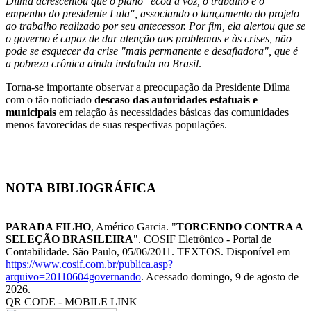
Dilma acrescentou que o plano "ecoa a voz, o trabalho e o
empenho do presidente Lula", associando o lançamento do projeto
ao trabalho realizado por seu antecessor. Por fim, ela alertou que se
o governo é capaz de dar atenção aos problemas e às crises, não
pode se esquecer da crise "mais permanente e desafiadora", que é
a pobreza crônica ainda instalada no Brasil
.
Torna-se importante observar a preocupação da Presidente Dilma
com o tão noticiado
descaso das autoridades estatuais e
municipais
em relação às necessidades básicas das comunidades
menos favorecidas de suas respectivas populações.
NOTA BIBLIOGRÁFICA
PARADA FILHO
, Américo Garcia. "
TORCENDO CONTRA A
SELEÇÃO BRASILEIRA
". COSIF Eletrônico - Portal de
Contabilidade. São Paulo, 05/06/2011. TEXTOS. Disponível em
https://www.cosif.com.br/publica.asp?
arquivo=20110604governando
. Acessado domingo, 9 de agosto de
2026.
QR CODE - MOBILE LINK