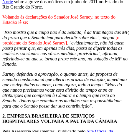
Norte
sobre a greve dos médicos em junho de 2011 no Estado do
Rio Grande do Norte.
Voltando às declarações do Senador José Sarney, no texto do
Estadão lê-se:
"Isso mostra que a culpa não é do Senado, é da tramitação das MP,
do prazo que o Senado tem para decidir sobre elas", alegou
[o
presidente do Senado José Sarney]
. "evidentemente, não há quem
possa pensar que, em apenas três dias, possa se digerir todas as
matérias constantes nas várias medidas provisórias", afirmou,
referindo-se ao que se tornou praxe este ano, na votação de MP no
Senado
.
Sarney defendeu a aprovação, o quanto antes, da proposta de
emenda constitucional que altera os prazos de votação, impedindo
que os deputados ocupem, como agora, todo o tempo. "Mais do
que nunca precisamos votar essa divisão do tempo entre as
atribuições que competem à Câmara e o tempo que resta ao
Senado. Temos que examinar as medidas com responsabilidade
para que o Senado possa dar sua contribuição"
.
2.
EMPRESA BRASILEIRA DE SERVIÇOS
HOSPITALARES VOLTARÁ À PAUTA DA CÂMARA
Pela Assessoria Parlamentar - publicado pelo
Site Oficial da