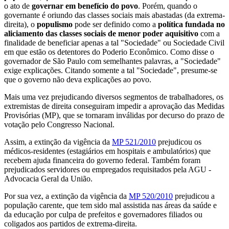
o ato de
governar em benefício do povo
. Porém, quando o
governante é oriundo das classes sociais mais abastadas (da extrema-
direita), o
populismo
pode ser definido como a
política fundada no
aliciamento das classes sociais de menor poder aquisitivo
com a
finalidade de beneficiar apenas a tal "Sociedade" ou Sociedade Civil
em que estão os detentores do Poderio Econômico. Como disse o
governador de São Paulo com semelhantes palavras, a "Sociedade"
exige explicações. Citando somente a tal "Sociedade", presume-se
que o governo não deva explicações ao povo.
Mais uma vez prejudicando diversos segmentos de trabalhadores, os
extremistas de direita conseguiram impedir a aprovação das Medidas
Provisórias (MP), que se tornaram inválidas por decurso do prazo de
votação pelo Congresso Nacional.
Assim, a extinção da vigência da
MP 521/2010
prejudicou os
médicos-residentes (estagiários em hospitais e ambulatórios) que
recebem ajuda financeira do governo federal. Também foram
prejudicados servidores ou empregados requisitados pela AGU -
Advocacia Geral da União.
Por sua vez, a extinção da vigência da
MP 520/2010
prejudicou a
população carente, que tem sido mal assistida nas áreas da saúde e
da educação por culpa de prefeitos e governadores filiados ou
coligados aos partidos de extrema-direita.