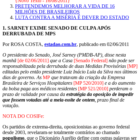
{Novo Texto - 16/08/2011}
PRETENDEMOS MELHORAR A VIDA DE 16
MILHÕES DE BRASILEIROS
LUTA CONTRA A MISÉRIA É DEVER DO ESTADO
1.
SARNEY EXIME SENADO DE CULPA APÓS
DERRUBADA DE MPS
Por ROSA COSTA,
estadao.com.br
, publicado em 02/06/2011
O presidente do Senado, José Sarney (PMDB-AP), disse nesta
manhã
[de 02/06/2011]
que a Casa
[Senado Federal]
não pode ser
responsabilizada pela derrubada de duas Medidas Provisórias
[MP]
editadas pelo então presidente Luiz Inácio Lula da Silva nos últimos
dias de governo. As
MP
que tratavam da criação da Empresa
Brasileira de Serviços Hospitalares
[MP 520/2010]
e a do aumento
da bolsa paga aos médicos residentes
[MP 521/2010]
perderam o
prazo de validade por causa da
estratégia da oposição de impedir
que fossem votadas até a meia-noite de ontem
, prazo final de
votação
.
NOTA DO COSIFe:
Os partidos de extrema-direita, oposicionistas ao governo federal
desde 2003, revelaram-se totalmente contrários ao chamado
populismo
, que o Dicionário Aurélio define com outras palavras ser