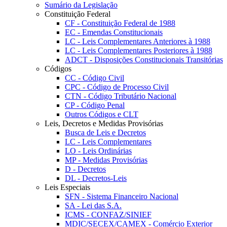
Sumário da Legislação
Constituição Federal
CF - Constituição Federal de 1988
EC - Emendas Constitucionais
LC - Leis Complementares Anteriores à 1988
LC - Leis Complementares Posteriores à 1988
ADCT - Disposições Constitucionais Transitórias
Códigos
CC - Código Civil
CPC - Código de Processo Civil
CTN - Código Tributário Nacional
CP - Código Penal
Outros Códigos e CLT
Leis, Decretos e Medidas Provisórias
Busca de Leis e Decretos
LC - Leis Complementares
LO - Leis Ordinárias
MP - Medidas Provisórias
D - Decretos
DL - Decretos-Leis
Leis Especiais
SFN - Sistema Financeiro Nacional
SA - Lei das S.A.
ICMS - CONFAZ/SINIEF
MDIC/SECEX/CAMEX - Comércio Exterior