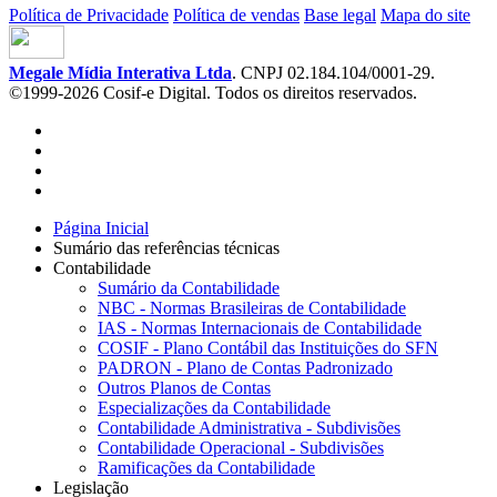
Política de Privacidade
Política de vendas
Base legal
Mapa do site
Megale Mídia Interativa Ltda
. CNPJ 02.184.104/0001-29.
©1999-2026 Cosif-e Digital. Todos os direitos reservados.
Página Inicial
Sumário das referências técnicas
Contabilidade
Sumário da Contabilidade
NBC - Normas Brasileiras de Contabilidade
IAS - Normas Internacionais de Contabilidade
COSIF - Plano Contábil das Instituições do SFN
PADRON - Plano de Contas Padronizado
Outros Planos de Contas
Especializações da Contabilidade
Contabilidade Administrativa - Subdivisões
Contabilidade Operacional - Subdivisões
Ramificações da Contabilidade
Legislação