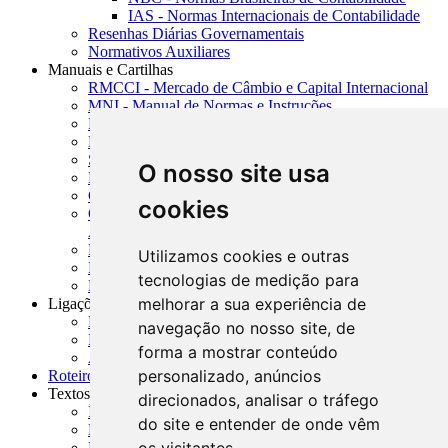
IAS - Normas Internacionais de Contabilidade
Resenhas Diárias Governamentais
Normativos Auxiliares
Manuais e Cartilhas
RMCCI - Mercado de Câmbio e Capital Internacional
MNI - Manual de Normas e Instruções
MTVM - Manual de Títulos e Valores Mobiliários
MCR - Manual de Crédito Rural
SISORF - Manual de Organização do SFN
O nosso site usa
MASUP - Manual de Supervisão Bancária
CADOC - Catálogo de Documentos
cookies
CNAE-CONCLA - Classificação Nacional de
Atividades Econômicas
PMF - Cartilhas do BCB
Utilizamos cookies e outras
Manuais Auxiliares do BCB e Cosif-e
tecnologias de medição para
Resenhas Diárias Governamentais
melhorar a sua experiência de
Ligações Externas
Links Úteis
navegação no nosso site, de
Presidência da República
forma a mostrar conteúdo
Agências Nacionais Reguladoras
personalizado, anúncios
Roteiros para Estudos
Textos
direcionados, analisar o tráfego
Índice de Textos
do site e entender de onde vêm
Editorial
Monografias