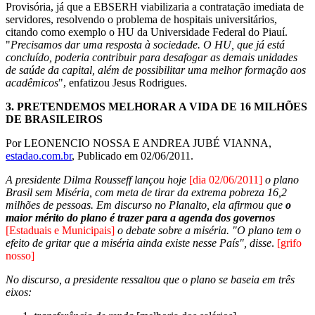
Provisória, já que a EBSERH viabilizaria a contratação imediata de
servidores, resolvendo o problema de hospitais universitários,
citando como exemplo o HU da Universidade Federal do Piauí.
"
Precisamos dar uma resposta à sociedade. O HU, que já está
concluído, poderia contribuir para desafogar as demais unidades
de saúde da capital, além de possibilitar uma melhor formação aos
acadêmicos
", enfatizou Jesus Rodrigues.
3.
PRETENDEMOS MELHORAR A VIDA DE 16 MILHÕES
DE BRASILEIROS
Por LEONENCIO NOSSA E ANDREA JUBÉ VIANNA,
estadao.com.br
, Publicado em 02/06/2011.
A presidente Dilma Rousseff lançou hoje
[dia 02/06/2011]
o plano
Brasil sem Miséria, com meta de tirar da extrema pobreza 16,2
milhões de pessoas. Em discurso no Planalto, ela afirmou que
o
maior mérito do plano é trazer para a agenda dos governos
[Estaduais e Municipais]
o debate sobre a miséria. "O plano tem o
efeito de gritar que a miséria ainda existe nesse País", disse
.
[grifo
nosso]
No discurso, a presidente ressaltou que o plano se baseia em três
eixos: