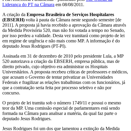
Liderança do PT na Câmara
em 08/08/2011.
A criação da
Empresa Brasileira de Serviços Hospitalares
(EBSERH)
volta à pauta da Câmara neste segundo semestre [de
2011]. A proposta já havia recebido a aprovação da Câmara através
da Medida Provisória 520, mas não foi votada a tempo no Senado,
por isso perdeu a validade. Desta vez tramitará como projeto de lei
em regime de urgência e não mais como MP. A informação é do
deputado Jesus Rodrigues (PT-PI).
Assinada em 31 de dezembro de 2010 pelo presidente Lula, a MP
520 autorizava a criação da EBSERH, empresa pública, mas de
direito privado, cujo objetivo era administrar os Hospitais
Universitários. A proposta recebeu críticas de professores e médicos,
que acusam o Governo de tentar privatizar as Universidades
Federais e fragilizar as relações trabalhistas com os funcionários, já
que a contratação seria feita por processo seletivo e não por
concurso.
O projeto de lei tramita sob o número 1749/11 e possui o mesmo
teor da MP. Uma comissão especial de parlamentares está sendo
formada na Câmara para analisar a matéria, da qual faz parte o
deputado Jesus Rodrigues.
Jesus Rodrigues foi um dos que lamentou a extinção da Medida