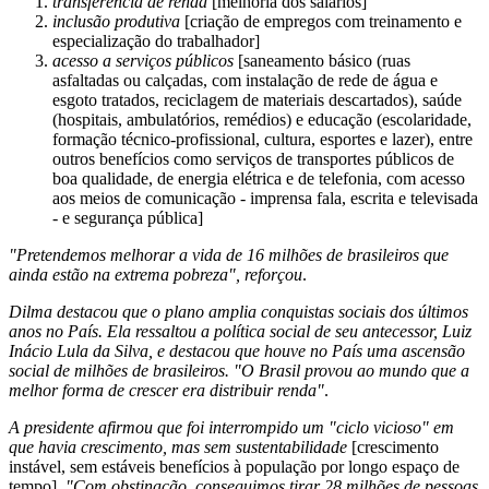
transferência de renda
[melhoria dos salários]
inclusão produtiva
[criação de empregos com treinamento e
especialização do trabalhador]
acesso a serviços públicos
[saneamento básico (ruas
asfaltadas ou calçadas, com instalação de rede de água e
esgoto tratados, reciclagem de materiais descartados), saúde
(hospitais, ambulatórios, remédios) e educação (escolaridade,
formação técnico-profissional, cultura, esportes e lazer), entre
outros benefícios como serviços de transportes públicos de
boa qualidade, de energia elétrica e de telefonia, com acesso
aos meios de comunicação - imprensa fala, escrita e televisada
- e segurança pública]
"Pretendemos melhorar a vida de 16 milhões de brasileiros que
ainda estão na extrema pobreza", reforçou
.
Dilma destacou que o plano amplia conquistas sociais dos últimos
anos no País. Ela ressaltou a política social de seu antecessor, Luiz
Inácio Lula da Silva, e destacou que houve no País uma ascensão
social de milhões de brasileiros. "O Brasil provou ao mundo que a
melhor forma de crescer era distribuir renda"
.
A presidente afirmou que foi interrompido um "ciclo vicioso" em
que havia crescimento, mas sem sustentabilidade
[crescimento
instável, sem estáveis benefícios à população por longo espaço de
tempo]
. "Com obstinação, conseguimos tirar 28 milhões de pessoas