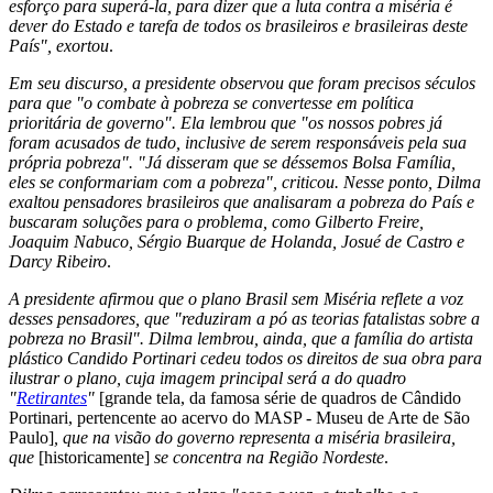
esforço para superá-la, para dizer que a luta contra a miséria é
dever do Estado e tarefa de todos os brasileiros e brasileiras deste
País", exortou
.
Em seu discurso, a presidente observou que foram precisos séculos
para que "o combate à pobreza se convertesse em política
prioritária de governo". Ela lembrou que "os nossos pobres já
foram acusados de tudo, inclusive de serem responsáveis pela sua
própria pobreza". "Já disseram que se déssemos Bolsa Família,
eles se conformariam com a pobreza", criticou. Nesse ponto, Dilma
exaltou pensadores brasileiros que analisaram a pobreza do País e
buscaram soluções para o problema, como Gilberto Freire,
Joaquim Nabuco, Sérgio Buarque de Holanda, Josué de Castro e
Darcy Ribeiro
.
A presidente afirmou que o plano Brasil sem Miséria reflete a voz
desses pensadores, que "reduziram a pó as teorias fatalistas sobre a
pobreza no Brasil". Dilma lembrou, ainda, que a família do artista
plástico Candido Portinari cedeu todos os direitos de sua obra para
ilustrar o plano, cuja imagem principal será a do quadro
"
Retirantes
"
[grande tela, da famosa série de quadros de Cândido
Portinari, pertencente ao acervo do MASP - Museu de Arte de São
Paulo]
, que na visão do governo representa a miséria brasileira,
que
[historicamente]
se concentra na Região Nordeste
.