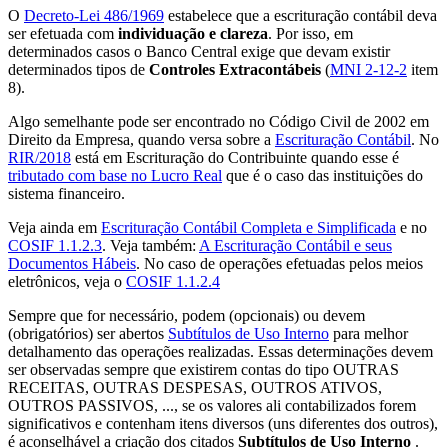
O
Decreto-Lei 486/1969
estabelece que a escrituração contábil deva
ser efetuada com
individuação e clareza
. Por isso, em
determinados casos o Banco Central exige que devam existir
determinados tipos de
Controles Extracontábeis
(
MNI 2-12-2
item
8).
Algo semelhante pode ser encontrado no Código Civil de 2002 em
Direito da Empresa, quando versa sobre a
Escrituração Contábil
. No
RIR/2018
está em Escrituração do Contribuinte quando esse é
tributado com base no Lucro Real
que é o caso das instituições do
sistema financeiro.
Veja ainda em
Escrituração Contábil Completa e Simplificada
e no
COSIF 1.1.2.3
. Veja também:
A Escrituração Contábil e seus
Documentos Hábeis
. No caso de operações efetuadas pelos meios
eletrônicos, veja o
COSIF 1.1.2.4
Sempre que for necessário, podem (opcionais) ou devem
(obrigatórios) ser abertos
Subtítulos de Uso Interno
para melhor
detalhamento das operações realizadas. Essas determinações devem
ser observadas sempre que existirem contas do tipo OUTRAS
RECEITAS, OUTRAS DESPESAS, OUTROS ATIVOS,
OUTROS PASSIVOS, ..., se os valores ali contabilizados forem
significativos e contenham itens diversos (uns diferentes dos outros),
é aconselhável a criação dos citados
Subtítulos de Uso Interno
.