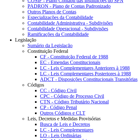
COSIF - Plano Contábil das Instituições do SFN
PADRON - Plano de Contas Padronizado
Outros Planos de Contas
Especializações da Contabilidade
Contabilidade Administrativa - Subdivisões
Contabilidade Operacional - Subdivisões
Ramificações da Contabilidade
Legislação
Sumário da Legislação
Constituição Federal
CF - Constituição Federal de 1988
EC - Emendas Constitucionais
LC - Leis Complementares Anteriores à 1988
LC - Leis Complementares Posteriores à 1988
ADCT - Disposições Constitucionais Transitórias
Códigos
CC - Código Civil
CPC - Código de Processo Civil
CTN - Código Tributário Nacional
CP - Código Penal
Outros Códigos e CLT
Leis, Decretos e Medidas Provisórias
Busca de Leis e Decretos
LC - Leis Complementares
LO - Leis Ordinárias