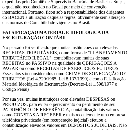
expedidas pelo Comitê de Supervisão Bancária de Basileia - Suíça,
o qual não reconhecido no Brasil por meio de convenção
internacional. Portanto, ficou sob a responsabilidade dos dirigentes
do BACEN a utilização daquelas regras, obviamente sem alteração
das normas de Contabilidade vigentes no Brasil.
FALSIFICAÇÃO MATERIAL E IDEOLÓGICA DA
ESCRITURAÇÃO CONTÁBIL
No passado foi verificado que muitas instituições com elevadas
RECEITAS TRIBUTÁVEIS, como forma de "PLANEJAMENTO
TRIBUTÁRIO ILEGAL", contabilizavam muitas de suas
RECEITAS no PASSIVO na qualidade de OBRIGAÇÕES A
PAGAR ou como RECEITAS DE EXERCÍCIOS FUTUROS.
Esses atos são considerados como CRIME DE SONEGAÇÃO DE
TRIBUTOS (Lei 4.729/1965, Lei 8.137/1990) e como Falsificação
Material Ideológica da Escrituração (Decreto-Lei 1.598/1977 e
Código Penal)
Por sua vez, muitas instituições com elevadas DESPESAS ou
PREJUÍZOS, para evitar o perecimento ou perdimento de seu
PATRIMÔNIO DE REFERÊNCIA, contabilização tais valores
como CONSTAS A RECEBER e mais recentemente uma empresa
telefônica privatizada (em recuperação judicial) efetuou a
contabilização elevados valores em DEPÓSITOS JUDICIAIS. Não