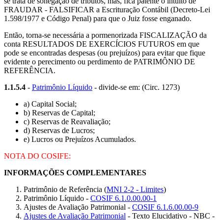
se trata de sonegação de tributos, mas, fica patente o intuito de
FRAUDAR - FALSIFICAR a Escrituração Contábil (Decreto-Lei
1.598/1977 e Código Penal) para que o Juiz fosse enganado.
Então, torna-se necessária a pormenorizada FISCALIZAÇÃO da
conta RESULTADOS DE EXERCÍCIOS FUTUROS em que
pode se encontradas despesas (ou prejuízos) para evitar que fique
evidente o perecimento ou perdimento de PATRIMÔNIO DE
REFERÊNCIA.
1.1.5.4
-
Patrimônio Líquido
- divide-se em: (Circ. 1273)
a) Capital Social;
b) Reservas de Capital;
c) Reservas de Reavaliação;
d) Reservas de Lucros;
e) Lucros ou Prejuízos Acumulados.
NOTA DO COSIFE:
INFORMAÇÕES COMPLEMENTARES
Patrimônio de Referência (
MNI 2-2 - Limites
)
Patrimônio Líquido -
COSIF 6.1.0.00.00-1
Ajustes de Avaliação Patrimonial -
COSIF 6.1.6.00.00-9
Ajustes de Avaliação Patrimonial
- Texto Elucidativo - NBC -