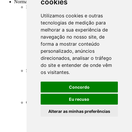
cookies
Normas
BCB - Banco Central do Brasil
SFN - Sistema Financeiro Nacional
Utilizamos cookies e outras
Resoluções do CMN
tecnologias de medição para
Comunicados
Comunicados Conjuntos
melhorar a sua experiência de
Circulares do BCB
navegação no nosso site, de
Resoluções do BCB
forma a mostrar conteúdo
Resoluções conjuntas
Cartas-Circulares do BCB
personalizado, anúncios
Instruções Normativas do BCB
direcionados, analisar o tráfego
Instruções Normativas Conjuntas
do site e entender de onde vêm
Manuais Auxiliares do BCB e Cosif-e
SRF - Secretaria da Receita Federal
os visitantes.
RIR - Regulamento do Imposto de Renda
RFB - Instruções Normativas
RFB - Pareceres Normativos
Concordo
RFB - Atos Declaratórios
MF - Portarias do Ministério da Fazenda
Eu recuso
CVM - Comissão de Valores Mobiliários
Sumário sobre CVM
Alterar as minhas preferências
Instruções CVM
Notas Explicativas CVM
Deliberações CVM
Ofícios Circulares CVM