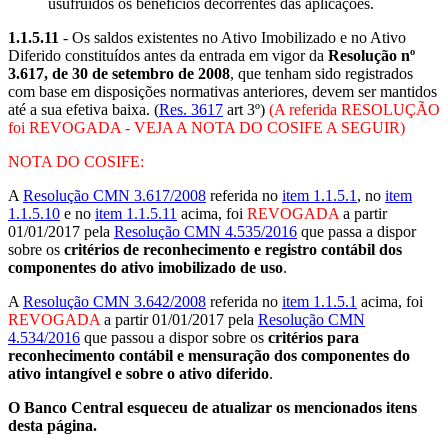
usufruídos os benefícios decorrentes das aplicações.
1.1.5.11
- Os saldos existentes no Ativo Imobilizado e no Ativo
Diferido constituídos antes da entrada em vigor da
Resolução nº
3.617, de 30 de setembro de 2008
, que tenham sido registrados
com base em disposições normativas anteriores, devem ser mantidos
até a sua efetiva baixa. (
Res. 3617
art 3º)
(A referida RESOLUÇÃO
foi REVOGADA - VEJA A NOTA DO COSIFE A SEGUIR)
NOTA DO COSIFE:
A
Resolução CMN 3.617/2008
referida no
item 1.1.5.1
, no
item
1.1.5.10
e no
item 1.1.5.11
acima, foi
REVOGADA
a partir
01/01/2017 pela
Resolução CMN 4.535/2016
que passa a dispor
sobre os
critérios de reconhecimento e registro contábil dos
componentes do ativo imobilizado de uso
.
A
Resolução CMN 3.642/2008
referida no
item 1.1.5.1
acima, foi
REVOGADA
a partir 01/01/2017 pela
Resolução CMN
4.534/2016
que passou a dispor sobre os
critérios para
reconhecimento contábil e mensuração dos componentes do
ativo intangível e sobre o ativo diferido
.
O Banco Central esqueceu de atualizar os mencionados itens
desta página.