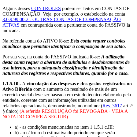
Alguns desses
CONTROLES
podem ser feitos em CONTAS DE
COMPENSAÇÃO. Veja, por exemplo, o estabelecido na conta
3.0.9.99.00-2 - OUTRAS CONTAS DE COMPENSAÇÃO
ATIVAS
em contrapartida com a pertinente conta do PASSIVO lá
indicada.
Na referida conta do ATIVO lê-se:
Esta conta requer controles
analíticos que permitam identificar a composição de seu saldo
.
Por sua vez, na conta do PASSIVO indicada lê-se:
A utilização
desta conta requer a abertura de subtítulos e desdobramentos de
uso interno, para a adequada classificação e identificação da
natureza dos registros e respectivos titulares, quando for o caso.
1.1.5.10
- A
vinculação das despesas e dos gastos registrados no
Ativo Diferido
com o aumento do resultado de mais de um
exercício social deve ser baseada em estudo técnico elaborado pela
entidade, coerente com as informações utilizadas em outros
relatórios operacionais, demonstrando, no mínimo: (
Res. 3617
art 2º
§ único)
(A referida RESOLUÇÃO foi REVOGADA - VEJA A
NOTA DO COSIFE A SEGUIR)
a) - as condições mencionadas no item 1.1.5.1.c.III;
b) - o cálculo da estimativa do período em que serão