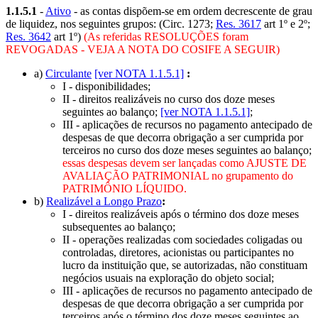
1.1.5.1
-
Ativo
- as contas dispõem-se em ordem decrescente de grau
de liquidez, nos seguintes grupos: (Circ. 1273;
Res. 3617
art 1º e 2º;
Res. 3642
art 1º)
(As referidas RESOLUÇÕES foram
REVOGADAS - VEJA A NOTA DO COSIFE A SEGUIR)
a)
Circulante
[ver NOTA 1.1.5.1]
:
I - disponibilidades;
II - direitos realizáveis no curso dos doze meses
seguintes ao balanço;
[ver NOTA 1.1.5.1]
;
III - aplicações de recursos no pagamento antecipado de
despesas de que decorra obrigação a ser cumprida por
terceiros no curso dos doze meses seguintes ao balanço;
essas despesas devem ser lançadas como AJUSTE DE
AVALIAÇÃO PATRIMONIAL no grupamento do
PATRIMÔNIO LÍQUIDO.
b)
Realizável a Longo Prazo
:
I - direitos realizáveis após o término dos doze meses
subsequentes ao balanço;
II - operações realizadas com sociedades coligadas ou
controladas, diretores, acionistas ou participantes no
lucro da instituição que, se autorizadas, não constituam
negócios usuais na exploração do objeto social;
III - aplicações de recursos no pagamento antecipado de
despesas de que decorra obrigação a ser cumprida por
terceiros após o término dos doze meses seguintes ao