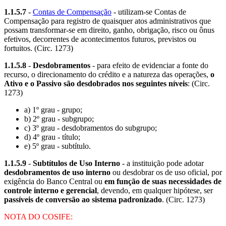
1.1.5.7
-
Contas de Compensação
- utilizam-se Contas de
Compensação para registro de quaisquer atos administrativos que
possam transformar-se em direito, ganho, obrigação, risco ou ônus
efetivos, decorrentes de acontecimentos futuros, previstos ou
fortuitos. (Circ. 1273)
1.1.5.8
-
Desdobramentos
- para efeito de evidenciar a fonte do
recurso, o direcionamento do crédito e a natureza das operações,
o
Ativo e o Passivo são desdobrados nos seguintes níveis
: (Circ.
1273)
a) 1º grau - grupo;
b) 2º grau - subgrupo;
c) 3º grau - desdobramentos do subgrupo;
d) 4º grau - título;
e) 5º grau - subtítulo.
1.1.5.9
-
Subtítulos de Uso Interno
- a instituição pode adotar
desdobramentos de uso interno
ou desdobrar os de uso oficial, por
exigência do Banco Central ou
em função de suas necessidades de
controle interno e gerencial
, devendo, em qualquer hipótese, ser
passíveis de conversão ao sistema padronizado
. (Circ. 1273)
NOTA DO COSIFE: