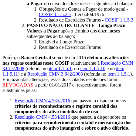
a Pagar
no curso dos doze meses seguintes ao balanço
Obrigações ou Contas a Pagar de modo geral -
COSIF 1.1.5.2.a
- Lei 6.404/1976
Resultado de Exercícios Futuros -
COSIF 1.1.5.3
PASSIVO NÃO CIRCULANTE - Longo Prazo -
Valores a Pagar
após o término dos doze meses
subsequentes ao balanço;
Exigível a Longo Prazo
Resultado de Exercícios Futuros
Porém,
o Banco Central
somente em 2016
efetuou as alterações
nas regras contidas neste COSIF
relativamente à
Resolução CMN
3.617/2008
(referida no
item 1.1.5.1
, no
item 1.1.5.10
e no
item
1.1.5.11
) e à
Resolução CMN 3.642/2008
(referida no
item 1.1.5.1
).
Em razão das alterações, essas duas citadas resoluções foram
REVOGADAS
a partir 01/01/2017 e, respectivamente, foram
substituídas pelas:
Resolução CMN 4.535/2016
que passou a dispor sobre os
critérios de reconhecimento e registro contábil dos
componentes do ativo imobilizado de uso
Resolução CMN 4.534/2016
que passou a dispor sobre os
critérios para reconhecimento contábil e mensuração dos
componentes do ativo intangível e sobre o ativo diferido
.