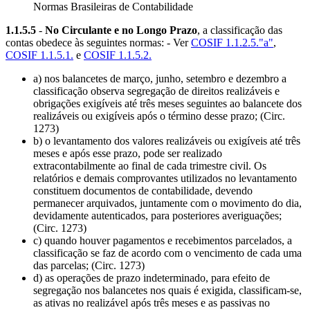
Normas Brasileiras de Contabilidade
1.1.5.5
-
No Circulante e no Longo Prazo
, a classificação das
contas obedece às seguintes normas: - Ver
COSIF 1.1.2.5."a"
,
COSIF 1.1.5.1.
e
COSIF 1.1.5.2.
a) nos balancetes de março, junho, setembro e dezembro a
classificação observa segregação de direitos realizáveis e
obrigações exigíveis até três meses seguintes ao balancete dos
realizáveis ou exigíveis após o término desse prazo; (Circ.
1273)
b) o levantamento dos valores realizáveis ou exigíveis até três
meses e após esse prazo, pode ser realizado
extracontabilmente ao final de cada trimestre civil. Os
relatórios e demais comprovantes utilizados no levantamento
constituem documentos de contabilidade, devendo
permanecer arquivados, juntamente com o movimento do dia,
devidamente autenticados, para posteriores averiguações;
(Circ. 1273)
c) quando houver pagamentos e recebimentos parcelados, a
classificação se faz de acordo com o vencimento de cada uma
das parcelas; (Circ. 1273)
d) as operações de prazo indeterminado, para efeito de
segregação nos balancetes nos quais é exigida, classificam-se,
as ativas no realizável após três meses e as passivas no