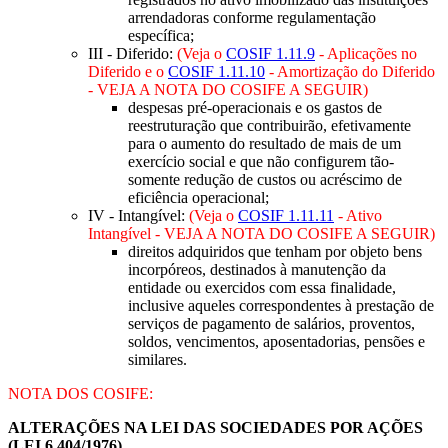
arrendadoras conforme regulamentação
específica;
III - Diferido:
(Veja o
COSIF 1.11.9
- Aplicações no
Diferido e o
COSIF 1.11.10
- Amortização do Diferido
- VEJA A NOTA DO COSIFE A SEGUIR)
despesas pré-operacionais e os gastos de
reestruturação que contribuirão, efetivamente
para o aumento do resultado de mais de um
exercício social e que não configurem tão-
somente redução de custos ou acréscimo de
eficiência operacional;
IV - Intangível:
(Veja o
COSIF 1.11.11
- Ativo
Intangível - VEJA A NOTA DO COSIFE A SEGUIR)
direitos adquiridos que tenham por objeto bens
incorpóreos, destinados à manutenção da
entidade ou exercidos com essa finalidade,
inclusive aqueles correspondentes à prestação de
serviços de pagamento de salários, proventos,
soldos, vencimentos, aposentadorias, pensões e
similares.
NOTA DOS COSIFE:
ALTERAÇÕES NA LEI DAS SOCIEDADES POR AÇÕES
(LEI 6.404/1976)