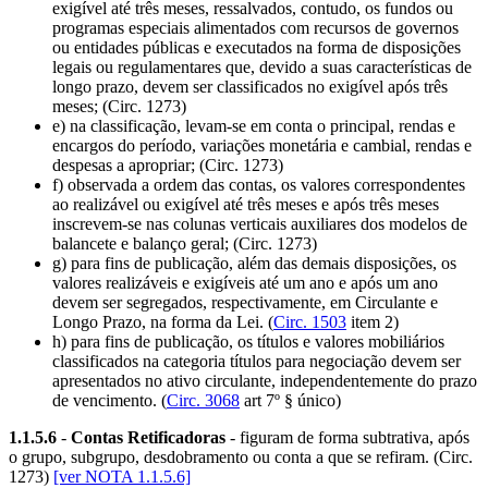
exigível até três meses, ressalvados, contudo, os fundos ou
programas especiais alimentados com recursos de governos
ou entidades públicas e executados na forma de disposições
legais ou regulamentares que, devido a suas características de
longo prazo, devem ser classificados no exigível após três
meses; (Circ. 1273)
e) na classificação, levam-se em conta o principal, rendas e
encargos do período, variações monetária e cambial, rendas e
despesas a apropriar; (Circ. 1273)
f) observada a ordem das contas, os valores correspondentes
ao realizável ou exigível até três meses e após três meses
inscrevem-se nas colunas verticais auxiliares dos modelos de
balancete e balanço geral; (Circ. 1273)
g) para fins de publicação, além das demais disposições, os
valores realizáveis e exigíveis até um ano e após um ano
devem ser segregados, respectivamente, em Circulante e
Longo Prazo, na forma da Lei. (
Circ. 1503
item 2)
h) para fins de publicação, os títulos e valores mobiliários
classificados na categoria títulos para negociação devem ser
apresentados no ativo circulante, independentemente do prazo
de vencimento. (
Circ. 3068
art 7º § único)
1.1.5.6
-
Contas Retificadoras
- figuram de forma subtrativa, após
o grupo, subgrupo, desdobramento ou conta a que se refiram. (Circ.
1273)
[ver NOTA 1.1.5.6]