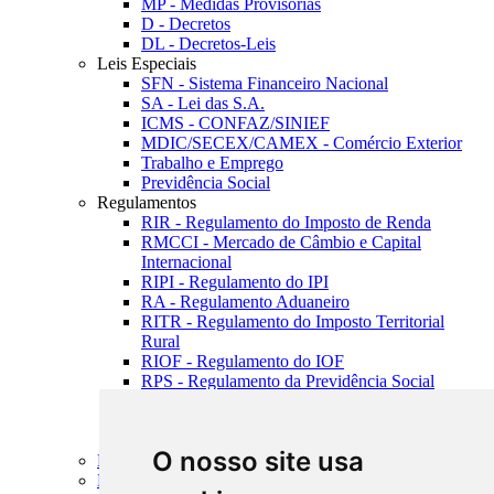
MP - Medidas Provisórias
D - Decretos
DL - Decretos-Leis
Leis Especiais
SFN - Sistema Financeiro Nacional
SA - Lei das S.A.
ICMS - CONFAZ/SINIEF
MDIC/SECEX/CAMEX - Comércio Exterior
Trabalho e Emprego
Previdência Social
Regulamentos
RIR - Regulamento do Imposto de Renda
RMCCI - Mercado de Câmbio e Capital
Internacional
RIPI - Regulamento do IPI
RA - Regulamento Aduaneiro
RITR - Regulamento do Imposto Territorial
Rural
RIOF - Regulamento do IOF
RPS - Regulamento da Previdência Social
PAF - Regulamento do Processo Administrativo
Fiscal
Outros Regulamentos
O nosso site usa
Estatutos
Resenhas Diárias Governamentais