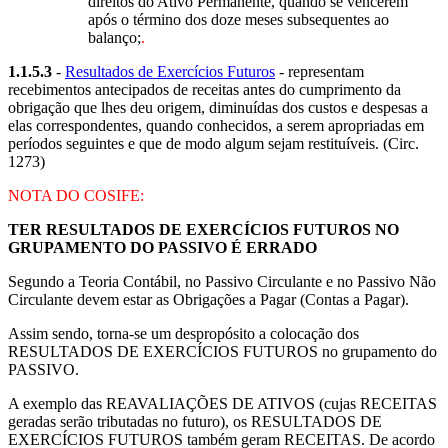
direitos do Ativo Permanente, quando se vencerem
após o término dos doze meses subsequentes ao
balanço;
.
1.1.5.3
-
Resultados de Exercícios Futuros
- representam
recebimentos antecipados de receitas antes do cumprimento da
obrigação que lhes deu origem, diminuídas dos custos e despesas a
elas correspondentes, quando conhecidos, a serem apropriadas em
períodos seguintes e que de modo algum sejam restituíveis. (Circ.
1273)
NOTA DO COSIFE:
TER RESULTADOS DE EXERCÍCIOS FUTUROS NO
GRUPAMENTO DO PASSIVO É ERRADO
Segundo a Teoria Contábil, no Passivo Circulante e no Passivo Não
Circulante devem estar as Obrigações a Pagar (Contas a Pagar).
Assim sendo, torna-se um despropósito a colocação dos
RESULTADOS DE EXERCÍCIOS FUTUROS no grupamento do
PASSIVO.
A exemplo das REAVALIAÇÕES DE ATIVOS (cujas RECEITAS
geradas serão tributadas no futuro), os RESULTADOS DE
EXERCÍCIOS FUTUROS também geram RECEITAS. De acordo