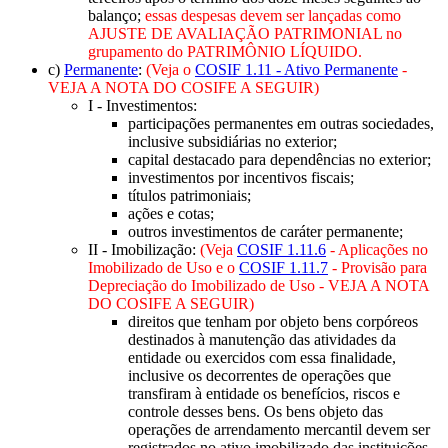
balanço;
essas despesas devem ser lançadas como
AJUSTE DE AVALIAÇÃO PATRIMONIAL no
grupamento do PATRIMÔNIO LÍQUIDO.
c)
Permanente
:
(Veja o
COSIF 1.11 - Ativo Permanente
-
VEJA A NOTA DO COSIFE A SEGUIR)
I - Investimentos:
participações permanentes em outras sociedades,
inclusive subsidiárias no exterior;
capital destacado para dependências no exterior;
investimentos por incentivos fiscais;
títulos patrimoniais;
ações e cotas;
outros investimentos de caráter permanente;
II - Imobilização:
(Veja
COSIF 1.11.6
- Aplicações no
Imobilizado de Uso e o
COSIF 1.11.7
- Provisão para
Depreciação do Imobilizado de Uso - VEJA A NOTA
DO COSIFE A SEGUIR)
direitos que tenham por objeto bens corpóreos
destinados à manutenção das atividades da
entidade ou exercidos com essa finalidade,
inclusive os decorrentes de operações que
transfiram à entidade os benefícios, riscos e
controle desses bens. Os bens objeto das
operações de arrendamento mercantil devem ser
registrados no ativo imobilizado das instituições