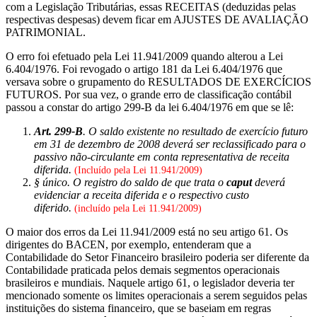
com a Legislação Tributárias, essas RECEITAS (deduzidas pelas
respectivas despesas) devem ficar em AJUSTES DE AVALIAÇÃO
PATRIMONIAL.
O erro foi efetuado pela Lei 11.941/2009 quando alterou a Lei
6.404/1976. Foi revogado o artigo 181 da Lei 6.404/1976 que
versava sobre o grupamento do RESULTADOS DE EXERCÍCIOS
FUTUROS. Por sua vez, o grande erro de classificação contábil
passou a constar do artigo 299-B da lei 6.404/1976 em que se lê:
Art. 299-B
. O saldo existente no resultado de exercício futuro
em 31 de dezembro de 2008 deverá ser reclassificado para o
passivo não-circulante em conta representativa de receita
diferida.
(Incluído pela Lei 11.941/2009)
§ único. O registro do saldo de que trata o
caput
deverá
evidenciar a receita diferida e o respectivo custo
diferido.
(incluído pela Lei 11.941/2009)
O maior dos erros da Lei 11.941/2009 está no seu artigo 61. Os
dirigentes do BACEN, por exemplo, entenderam que a
Contabilidade do Setor Financeiro brasileiro poderia ser diferente da
Contabilidade praticada pelos demais segmentos operacionais
brasileiros e mundiais. Naquele artigo 61, o legislador deveria ter
mencionado somente os limites operacionais a serem seguidos pelas
instituições do sistema financeiro, que se baseiam em regras