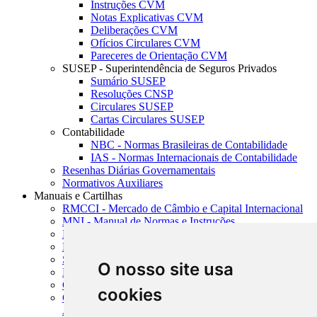
Instruções CVM
Notas Explicativas CVM
Deliberações CVM
Ofícios Circulares CVM
Pareceres de Orientação CVM
SUSEP - Superintendência de Seguros Privados
Sumário SUSEP
Resoluções CNSP
Circulares SUSEP
Cartas Circulares SUSEP
Contabilidade
NBC - Normas Brasileiras de Contabilidade
IAS - Normas Internacionais de Contabilidade
Resenhas Diárias Governamentais
Normativos Auxiliares
Manuais e Cartilhas
RMCCI - Mercado de Câmbio e Capital Internacional
MNI - Manual de Normas e Instruções
MTVM - Manual de Títulos e Valores Mobiliários
MCR - Manual de Crédito Rural
SISORF - Manual de Organização do SFN
O nosso site usa
MASUP - Manual de Supervisão Bancária
CADOC - Catálogo de Documentos
cookies
CNAE-CONCLA - Classificação Nacional de
Atividades Econômicas