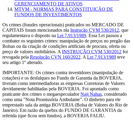
GERENCIAMENTO DE ATIVOS
MTVM - NORMAS PARA CONSTITUIÇÃO DE
FUNDOS DE INVESTIMENTOS
Os crimes (fraudes operacionais) praticados no MERCADO DE
CAPITAIS foram mencionados nla
Instrução CVM 530/2012
, que
regulamentava o disposto na
Lei 7.913/1989
. Essa Lei passou a
combater os seguintes crimes: manipulação de preços no pregão das
Bolsas ou da criação de condições artificiais de procura, oferta ou
preço de valores mobiliários. A
INSTRUÇÃO CVM 530/2012
foi
revogada pela
Resolução CVN 160/2022
. A
Lei 7.913/1989
teve
seu artigo 1º alterado.
IMPORTANTE: Os crimes contra investidores (manipulação de
cotações) e os desfalques no Fundo de Garantia da BOVERJA,
tiveram como intermediadoras as empresas Corretoras de Valores
devidamente habilitadas pela BOVERJA. Foi apontado como
praticante dos crimes o megaespeculador
Naji Nahas
, considerado
como uma "Nota Promissória Ambulante". O dinheiro para ele
emprestado saía da antiga BOVERJA (Bolsa de Valores do Rio de
Janeiro). Em razão da quebra do FUNDO DE GARANTIA da
referida (que ficou sem fundos), a BOVERJA FALIU.