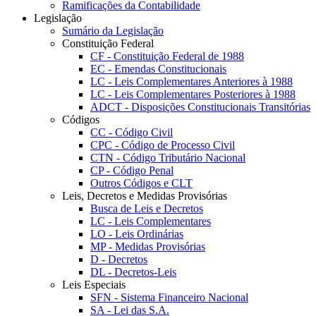
Ramificações da Contabilidade
Legislação
Sumário da Legislação
Constituição Federal
CF - Constituição Federal de 1988
EC - Emendas Constitucionais
LC - Leis Complementares Anteriores à 1988
LC - Leis Complementares Posteriores à 1988
ADCT - Disposições Constitucionais Transitórias
Códigos
CC - Código Civil
CPC - Código de Processo Civil
CTN - Código Tributário Nacional
CP - Código Penal
Outros Códigos e CLT
Leis, Decretos e Medidas Provisórias
Busca de Leis e Decretos
LC - Leis Complementares
LO - Leis Ordinárias
MP - Medidas Provisórias
D - Decretos
DL - Decretos-Leis
Leis Especiais
SFN - Sistema Financeiro Nacional
SA - Lei das S.A.