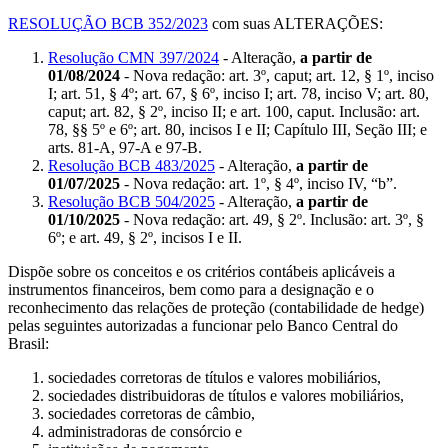
RESOLUÇÃO BCB 352/2023
com suas ALTERAÇÕES:
Resolução CMN 397/2024
- Alteração,
a partir de
01/08/2024
- Nova redação: art. 3º, caput; art. 12, § 1º, inciso
I; art. 51, § 4º; art. 67, § 6º, inciso I; art. 78, inciso V; art. 80,
caput; art. 82, § 2º, inciso II; e art. 100, caput. Inclusão: art.
78, §§ 5º e 6º; art. 80, incisos I e II; Capítulo III, Seção III; e
arts. 81-A, 97-A e 97-B.
Resolução BCB 483/2025
- Alteração,
a partir de
01/07/2025
- Nova redação: art. 1º, § 4º, inciso IV, “b”.
Resolução BCB 504/2025
- Alteração,
a partir de
01/10/2025
- Nova redação: art. 49, § 2º. Inclusão: art. 3º, §
6º; e art. 49, § 2º, incisos I e II.
Dispõe sobre os conceitos e os critérios contábeis aplicáveis a
instrumentos financeiros, bem como para a designação e o
reconhecimento das relações de proteção (contabilidade de hedge)
pelas seguintes autorizadas a funcionar pelo Banco Central do
Brasil:
sociedades corretoras de títulos e valores mobiliários,
sociedades distribuidoras de títulos e valores mobiliários,
sociedades corretoras de câmbio,
administradoras de consórcio e