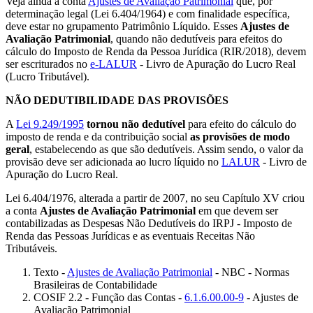
Veja ainda a conta
Ajustes de Avaliação Patrimonial
que, por
determinação legal (Lei 6.404/1964) e com finalidade específica,
deve estar no grupamento Patrimônio Líquido. Esses
Ajustes de
Avaliação Patrimonial
, quando não dedutíveis para efeitos do
cálculo do Imposto de Renda da Pessoa Jurídica (RIR/2018), devem
ser escriturados no
e-LALUR
- Livro de Apuração do Lucro Real
(Lucro Tributável).
NÃO DEDUTIBILIDADE DAS PROVISÕES
A
Lei 9.249/1995
tornou não dedutível
para efeito do cálculo do
imposto de renda e da contribuição social
as provisões de modo
geral
, estabelecendo as que são dedutíveis. Assim sendo, o valor da
provisão deve ser adicionada ao lucro líquido no
LALUR
- Livro de
Apuração do Lucro Real.
Lei 6.404/1976, alterada a partir de 2007, no seu Capítulo XV criou
a conta
Ajustes de Avaliação Patrimonial
em que devem ser
contabilizadas as Despesas Não Dedutíveis do IRPJ - Imposto de
Renda das Pessoas Jurídicas e as eventuais Receitas Não
Tributáveis.
Texto -
Ajustes de Avaliação Patrimonial
- NBC - Normas
Brasileiras de Contabilidade
COSIF 2.2 - Função das Contas -
6.1.6.00.00-9
- Ajustes de
Avaliação Patrimonial