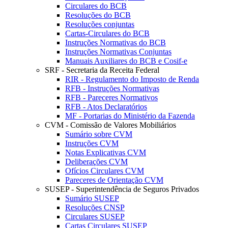
Circulares do BCB
Resoluções do BCB
Resoluções conjuntas
Cartas-Circulares do BCB
Instruções Normativas do BCB
Instruções Normativas Conjuntas
Manuais Auxiliares do BCB e Cosif-e
SRF - Secretaria da Receita Federal
RIR - Regulamento do Imposto de Renda
RFB - Instruções Normativas
RFB - Pareceres Normativos
RFB - Atos Declaratórios
MF - Portarias do Ministério da Fazenda
CVM - Comissão de Valores Mobiliários
Sumário sobre CVM
Instruções CVM
Notas Explicativas CVM
Deliberações CVM
Ofícios Circulares CVM
Pareceres de Orientação CVM
SUSEP - Superintendência de Seguros Privados
Sumário SUSEP
Resoluções CNSP
Circulares SUSEP
Cartas Circulares SUSEP