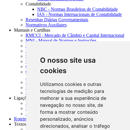
Contabilidade
NBC - Normas Brasileiras de Contabilidade
IAS - Normas Internacionais de Contabilidade
Resenhas Diárias Governamentais
Normativos Auxiliares
Manuais e Cartilhas
RMCCI - Mercado de Câmbio e Capital Internacional
MNI - Manual de Normas e Instruções
MTVM - Manual de Títulos e Valores Mobiliários
MCR - Manual de Crédito Rural
SISORF - Manual de Organização do SFN
O nosso site usa
MASUP - Manual de Supervisão Bancária
CADOC - Catálogo de Documentos
cookies
CNAE-CONCLA - Classificação Nacional de
Atividades Econômicas
PMF - Cartilhas do BCB
Utilizamos cookies e outras
Manuais Auxiliares do BCB e Cosif-e
tecnologias de medição para
Resenhas Diárias Governamentais
melhorar a sua experiência de
Ligações Externas
Links Úteis
navegação no nosso site, de
Presidência da República
forma a mostrar conteúdo
Agências Nacionais Reguladoras
personalizado, anúncios
Roteiros para Estudos
Textos
direcionados, analisar o tráfego
Índice de Textos