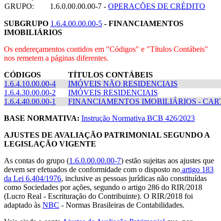
GRUPO:
1.6.0.00.00.00-7 -
OPERAÇÕES DE CRÉDITO
SUBGRUPO
1.6.4.00.00.00-5
-
FINANCIAMENTOS
IMOBILIÁRIOS
Os endereçamentos contidos em "Códigos" e "Títulos Contábeis"
nos remetem a páginas diferentes.
CÓDIGOS
TÍTULOS CONTÁBEIS
1.6.4.10.00.00-4
IMÓVEIS NÃO RESIDENCIAIS
1.6.4.30.00.00-2
IMÓVEIS RESIDENCIAIS
1.6.4.40.00.00-1
FINANCIAMENTOS IMOBILIÁRIOS - CART
BASE NORMATIVA:
Instrução Normativa BCB 426/2023
AJUSTES DE AVALIAÇÃO PATRIMONIAL SEGUNDO A
LEGISLAÇÃO VIGENTE
As contas do grupo (
1.6.0.00.00.00-7
) estão sujeitas aos ajustes que
devem ser efetuados de conformidade com o disposto no
artigo 183
da Lei 6.404/1976
, inclusive as pessoas jurídicas não constituídas
como Sociedades por ações, segundo o artigo 286 do RIR/2018
(Lucro Real - Escrituração do Contribuinte). O RIR/2018 foi
adaptado às
NBC
- Normas Brasileiras de Contabilidades.