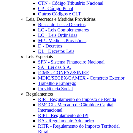
CTN - Código Tributário Nacional
CP - Código Penal
Outros Códigos e CLT
Leis, Decretos e Medidas Provisórias
Busca de Leis e Decretos
LC - Leis Complementares
LO - Leis Ordinárias
MP - Medidas Provisórias
D - Decretos
DL - Decretos-Leis
Leis Especiais
SFN - Sistema Financeiro Nacional
SA - Lei das S.A.
ICMS - CONFAZ/SINIEF
MDIC/SECEX/CAMEX - Comércio Exterior
Trabalho e Emprego
Previdência Social
Regulamentos
RIR - Regulamento do Imposto de Renda
RMCCI - Mercado de Câmbio e Capital
Internacional
RIPI - Regulamento do IPI
RA - Regulamento Aduaneiro
RITR - Regulamento do Imposto Territorial
Rural