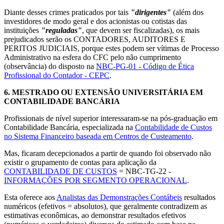
Diante desses crimes praticados por tais
"dirigentes"
(além dos
investidores de modo geral e dos acionistas ou cotistas das
instituições
"reguladas"
, que devem ser fiscalizadas), os mais
prejudicados serão os CONTADORES, AUDITORES E
PERITOS JUDICIAIS, porque estes podem ser vítimas de Processo
Administrativo na esfera do CFC pelo não cumprimento
(observância) do disposto na
NBC-PG-01 - Código de Ética
Profissional do Contador - CEPC
.
6.
MESTRADO OU EXTENSÃO UNIVERSITÁRIA EM
CONTABILIDADE BANCÁRIA
Profissionais de nível superior interessaram-se na pós-graduação em
Contabilidade Bancária, especializada na
Contabilidade de Custos
no Sistema Financeiro baseada em Centros de Custeamento
.
Mas, ficaram decepcionados a partir de quando foi observado não
existir o grupamento de contas para aplicação da
CONTABILIDADE DE CUSTOS
= NBC-TG-22 -
INFORMAÇÕES POR SEGMENTO OPERACIONAL
.
Esta oferece aos
Analistas das Demonstrações Contábeis
resultados
numéricos (efetivos = absolutos), que geralmente contradizem as
estimativas econômicas, ao demonstrar resultados efetivos