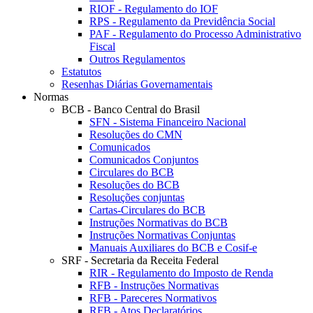
RIOF - Regulamento do IOF
RPS - Regulamento da Previdência Social
PAF - Regulamento do Processo Administrativo
Fiscal
Outros Regulamentos
Estatutos
Resenhas Diárias Governamentais
Normas
BCB - Banco Central do Brasil
SFN - Sistema Financeiro Nacional
Resoluções do CMN
Comunicados
Comunicados Conjuntos
Circulares do BCB
Resoluções do BCB
Resoluções conjuntas
Cartas-Circulares do BCB
Instruções Normativas do BCB
Instruções Normativas Conjuntas
Manuais Auxiliares do BCB e Cosif-e
SRF - Secretaria da Receita Federal
RIR - Regulamento do Imposto de Renda
RFB - Instruções Normativas
RFB - Pareceres Normativos
RFB - Atos Declaratórios