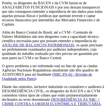
Porém, os dirigentes do BACEN e da CVM fazem-se de
ANALFABETOS FUNCIONAIS e por isso deixam transparecer
que não conseguem entender a importância de tais dados para todas
aquelas pessoas físicas e jurídicas que queiram investir e captar
recursos financeiros por intermédio dos Mercados Financeiro e de
Capitais.
Além do Banco Central do Brasil, até a CVM - Comissão de
Valores Mobiliários não tem dirigentes com a capacidade técnico-
científica necessária para que possam entender a importância da
ANÁLISE DE BALANÇOS PATRIMONIAIS
, os quais precisam
ser perfeitamente examinados por auditores independentes, cuja
qualidade do trabalho realizado por eles precisa ser garantida por
seus pares na CVM e no Banco Central.
O grave problema a ser enfrentado está no fato de que as citadas
Agências Nacionais Reguladoras atualmente não têm quadros de
AUDITORES para tal finalidade (
NBC-PA-02 - Revisão de
Qualidade pelos Pares
).
Diante das omissões, inclusive induzindo os contadores e auditores à
DESOBEDIÊNCIA CIVIL, os dirigentes do BACEN e da CVM
comentem vários tipos de crimes que estão pormenorizadamente
declinados no texto denominado
DESOBEDIÊNCIA ÀS NBC =
CRIME CONTRA A ORDEM ECONÔMICA E TRIBUTÁRIA
.