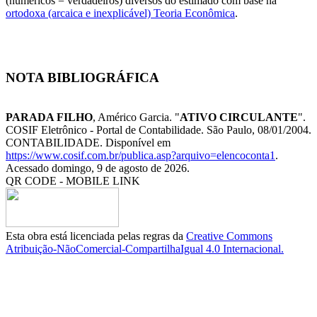
(numéricos = verdadeiros) diversos do estimado com base na
ortodoxa (arcaica e inexplicável) Teoria Econômica
.
NOTA BIBLIOGRÁFICA
PARADA FILHO
, Américo Garcia. "
ATIVO CIRCULANTE
".
COSIF Eletrônico - Portal de Contabilidade. São Paulo, 08/01/2004.
CONTABILIDADE. Disponível em
https://www.cosif.com.br/publica.asp?arquivo=elencoconta1
.
Acessado domingo, 9 de agosto de 2026.
QR CODE - MOBILE LINK
Esta obra está licenciada pelas regras da
Creative Commons
Atribuição-NãoComercial-CompartilhaIgual 4.0 Internacional.