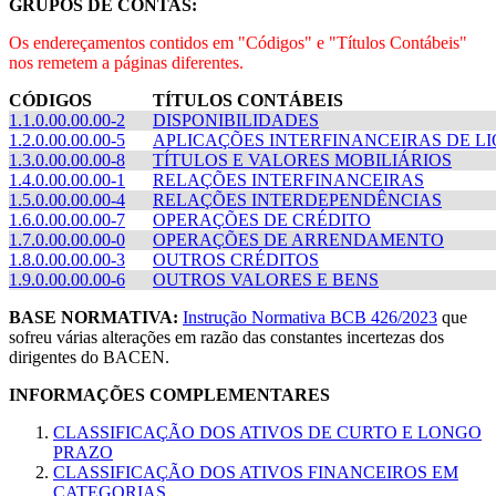
GRUPOS DE CONTAS:
Os endereçamentos contidos em "Códigos" e "Títulos Contábeis"
nos remetem a páginas diferentes.
CÓDIGOS
TÍTULOS CONTÁBEIS
1.1.0.00.00.00-2
DISPONIBILIDADES
1.2.0.00.00.00-5
APLICAÇÕES INTERFINANCEIRAS DE L
1.3.0.00.00.00-8
TÍTULOS E VALORES MOBILIÁRIOS
1.4.0.00.00.00-1
RELAÇÕES INTERFINANCEIRAS
1.5.0.00.00.00-4
RELAÇÕES INTERDEPENDÊNCIAS
1.6.0.00.00.00-7
OPERAÇÕES DE CRÉDITO
1.7.0.00.00.00-0
OPERAÇÕES DE ARRENDAMENTO
1.8.0.00.00.00-3
OUTROS CRÉDITOS
1.9.0.00.00.00-6
OUTROS VALORES E BENS
BASE NORMATIVA:
Instrução Normativa BCB 426/2023
que
sofreu várias alterações em razão das constantes incertezas dos
dirigentes do BACEN.
INFORMAÇÕES COMPLEMENTARES
CLASSIFICAÇÃO DOS ATIVOS DE CURTO E LONGO
PRAZO
CLASSIFICAÇÃO DOS ATIVOS FINANCEIROS EM
CATEGORIAS