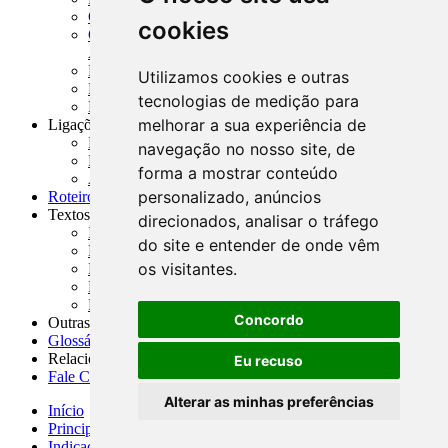
CADOC - Catálogo de Documentos
cookies
CNAE-CONCLA - Classificação Nacional de
Atividades Econômicas
PMF - Cartilhas do BCB
Utilizamos cookies e outras
Manuais Auxiliares do BCB e Cosif-e
tecnologias de medição para
Resenhas Diárias Governamentais
melhorar a sua experiência de
Ligações Externas
Links Úteis
navegação no nosso site, de
Presidência da República
forma a mostrar conteúdo
Agências Nacionais Reguladoras
personalizado, anúncios
Roteiros para Estudos
Textos
direcionados, analisar o tráfego
Índice de Textos
do site e entender de onde vêm
Editorial
os visitantes.
Monografias
Na Imprensa
Fórum de Discussão
Concordo
Outras ferramentas
Glossário
Relacionamento
Eu recuso
Fale Conosco
Alterar as minhas preferências
Início
Principais notícias
Indicadores