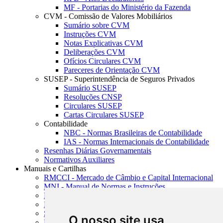
MF - Portarias do Ministério da Fazenda
CVM - Comissão de Valores Mobiliários
Sumário sobre CVM
Instruções CVM
Notas Explicativas CVM
Deliberações CVM
Ofícios Circulares CVM
Pareceres de Orientação CVM
SUSEP - Superintendência de Seguros Privados
Sumário SUSEP
Resoluções CNSP
Circulares SUSEP
Cartas Circulares SUSEP
Contabilidade
NBC - Normas Brasileiras de Contabilidade
IAS - Normas Internacionais de Contabilidade
Resenhas Diárias Governamentais
Normativos Auxiliares
Manuais e Cartilhas
RMCCI - Mercado de Câmbio e Capital Internacional
MNI - Manual de Normas e Instruções
MTVM - Manual de Títulos e Valores Mobiliários
MCR - Manual de Crédito Rural
SISORF - Manual de Organização do SFN
O nosso site usa
MASUP - Manual de Supervisão Bancária