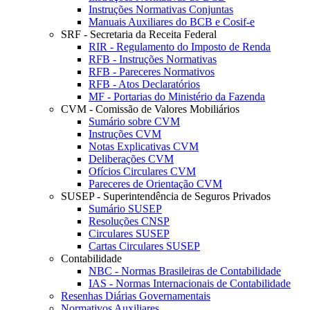
Instruções Normativas Conjuntas
Manuais Auxiliares do BCB e Cosif-e
SRF - Secretaria da Receita Federal
RIR - Regulamento do Imposto de Renda
RFB - Instruções Normativas
RFB - Pareceres Normativos
RFB - Atos Declaratórios
MF - Portarias do Ministério da Fazenda
CVM - Comissão de Valores Mobiliários
Sumário sobre CVM
Instruções CVM
Notas Explicativas CVM
Deliberações CVM
Ofícios Circulares CVM
Pareceres de Orientação CVM
SUSEP - Superintendência de Seguros Privados
Sumário SUSEP
Resoluções CNSP
Circulares SUSEP
Cartas Circulares SUSEP
Contabilidade
NBC - Normas Brasileiras de Contabilidade
IAS - Normas Internacionais de Contabilidade
Resenhas Diárias Governamentais
Normativos Auxiliares