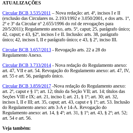
ATUALIZAÇÕES
Circular BCB 3.535/2011
– Nova redação: art. 4º, incisos I e II
(exclusão das Circulares ns. 2.193/1992 e 3.050/2001, e dos arts. 1º,
2º e 3º da Circular nº 2.655/1996 do rol de revogações para
20/5/2011); Regulamento anexo, arts. 5º, caput; 25, parágrafo único;
42, caput; e 43, §2º, incisos I e II. Inclusão: arts. 38, parágrafo
único; 42, incisos I, II e parágrafo único; e 43, § 2º, inciso III.
Circular BCB 3.657/2013
- Revogação arts. 22 a 28 do
Regulamento Anexo.
Circular BCB 3.733/2014
- Nova redação do Regulamento anexo:
art. 47, VII e art. 54. Revogação do Regulamento anexo: art. 47, IV,
art. 55 e art. 56, parágrafo único.
Circular BCB 3.859/2017
-Nova redação do Regulamento anexo:
art. 2º, caput e § 1º; art. 12; título da Seção VII; art. 14; títulos das
Seções VIII e IX; art. 21, inciso I; art. 21, § 1º; art. 30; art. 32,
incisos I, II e III; art. 35, caput; art. 43, caput e § 1º; art. 53. Inclusão
do Regulamento anexo: arts 3-A e 14-A. Revogação do
Regulamento anexo: art. 14, § 4º; art. 31, § 1º; art. 43, § 2º; art. 52;
art. 54 e art. 56.
Veja também: