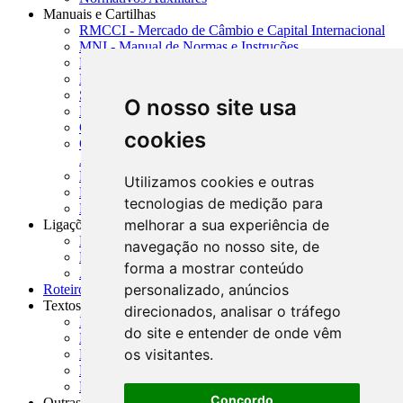
Manuais e Cartilhas
RMCCI - Mercado de Câmbio e Capital Internacional
MNI - Manual de Normas e Instruções
MTVM - Manual de Títulos e Valores Mobiliários
MCR - Manual de Crédito Rural
SISORF - Manual de Organização do SFN
O nosso site usa
MASUP - Manual de Supervisão Bancária
CADOC - Catálogo de Documentos
cookies
CNAE-CONCLA - Classificação Nacional de
Atividades Econômicas
PMF - Cartilhas do BCB
Utilizamos cookies e outras
Manuais Auxiliares do BCB e Cosif-e
tecnologias de medição para
Resenhas Diárias Governamentais
melhorar a sua experiência de
Ligações Externas
Links Úteis
navegação no nosso site, de
Presidência da República
forma a mostrar conteúdo
Agências Nacionais Reguladoras
personalizado, anúncios
Roteiros para Estudos
Textos
direcionados, analisar o tráfego
Índice de Textos
do site e entender de onde vêm
Editorial
os visitantes.
Monografias
Na Imprensa
Fórum de Discussão
Concordo
Outras ferramentas