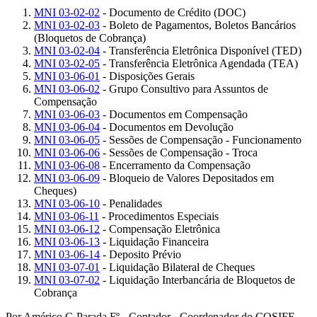
MNI 03-02-02
- Documento de Crédito (DOC)
MNI 03-02-03
- Boleto de Pagamentos, Boletos Bancários
(Bloquetos de Cobrança)
MNI 03-02-04
- Transferência Eletrônica Disponível (TED)
MNI 03-02-05
- Transferência Eletrônica Agendada (TEA)
MNI 03-06-01
- Disposições Gerais
MNI 03-06-02
- Grupo Consultivo para Assuntos de
Compensação
MNI 03-06-03
- Documentos em Compensação
MNI 03-06-04
- Documentos em Devolução
MNI 03-06-05
- Sessões de Compensação - Funcionamento
MNI 03-06-06
- Sessões de Compensação - Troca
MNI 03-06-08
- Encerramento da Compensação
MNI 03-06-09
- Bloqueio de Valores Depositados em
Cheques)
MNI 03-06-10
- Penalidades
MNI 03-06-11
- Procedimentos Especiais
MNI 03-06-12
- Compensação Eletrônica
MNI 03-06-13
- Liquidação Financeira
MNI 03-06-14
- Deposito Prévio
MNI 03-07-01
- Liquidação Bilateral de Cheques
MNI 03-07-02
- Liquidação Interbancária de Bloquetos de
Cobrança
Por Américo G Parada Fº - Contador - Coordenador do COSIFE