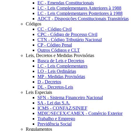
EC - Emendas Constitucionais
LC - Leis Complementares Anteriores à 1988
LC - Leis Complementares Posteriores à 1988
ADCT - Disposições Constitucionais Transitórias
Códigos
CC - Código Civil
CPC - Código de Processo Civil
CTN - Código Tributário Nacional
CP - Código Penal
Outros Códigos e CLT
Leis, Decretos e Medidas Provisórias
Busca de Leis e Decretos
LC - Leis Complementares
LO - Leis Ordinárias
MP - Medidas Provisórias
D - Decretos
DL - Decretos-Leis
Leis Especiais
SFN - Sistema Financeiro Nacional
SA - Lei das S.A.
ICMS - CONFAZ/SINIEF
MDIC/SECEX/CAMEX - Comércio Exterior
Trabalho e Emprego
Previdência Social
Regulamentos