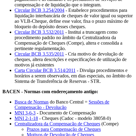
compensação e de liquidação que o integram.
Circular BCB 3.254/2004
- Estabelece procedimentos para
liquidação interbancária de cheques de valor igual ou superior
ao VLB-Cheque, define esse valor, fixa o prazo máximo de
bloqueio do depósito desses cheques.
Circular BCB 3.532/2011
- Institui a truncagem como
procedimento padrão no âmbito da Centralizadora da
Compensação de Cheques (Compe), altera e consolida a
pertinente regulamentação.
Circular BCB 3.535/2011
- Cria motivo de devolução de
cheques, altera descrições e especificações de utilização de
motivos já existentes
Carta Circular BCB 3.514/2011
- Divulga procedimentos e
horários a serem observados, em dias especiais, no âmbito do
Sistema de Transferência de Reservas - STR.
BACEN - Normas com endereçamento antigo:
Busca de Normas
do Banco Central =
Sessões de
Compensação - Devolução
MNI 3-6-3
- Documento de Compensação
MNI 2-1-18
- Cheques (Cadoc - modelo 38058-0)
Centralizadora da Compensação de Cheques
(Compe)
Prazos para Compensação de Cheques
Motivos de Devolução de Cheques