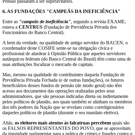
Pensão passaram a ser superavitários.
6.
AS FUNDAÇÕES "CAMPEÃS DA INEFICIÊNCIA"
Entre as
"campeãs de ineficiência"
, segundo a revista EXAME,
estava a
CENTRUS
(Fundação de Previdência Privada dos
Funcionários do Banco Central).
A bem da verdade, na qualidade de antigo servidor do BACEN, o
coordenador deste COSIFE sente-se na obrigação cívica e
profissional de alardear à Opinião Pública que aqueles servidores
autárquicos federais (do Banco Central do Brasil) têm como uma de
suas atribuições fiscalizar o mercado de capitais.
Mas, mesmo na qualidade de contribuintes daquela Fundação de
Previdência Privada Fechada (e de outras fundações), os futuros
beneficiários desses fundos de pensão (de modo geral) não têm
acesso aos documentos das operações realizadas pelos seus
administradores, que são pessoas indicadas direta ou indiretamente
pelos políticos de plantão, aos quais também se alinham os membros
dos três poderes da Nação que se revelam como correligionários
daqueles políticos de plantão (durante o seu mandato eletivo).
Aliás,
os eleitores mais atentos às falcatruas percebem
quais são
os FALSOS REPRESENTANTES DO POVO, que se aproveitam
da imunidade parlamentar para a prática de crimes e fraudes contra o