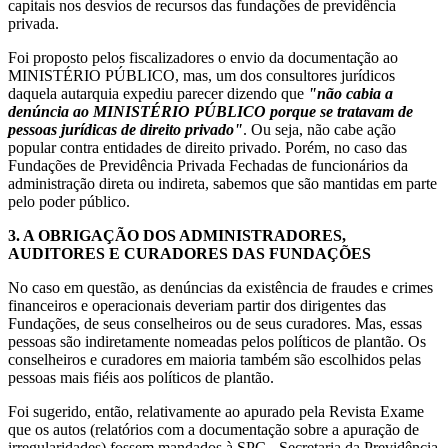
capitais nos desvios de recursos das fundações de previdência
privada.
Foi proposto pelos fiscalizadores o envio da documentação ao
MINISTÉRIO PÚBLICO, mas, um dos consultores jurídicos
daquela autarquia expediu parecer dizendo que
"não cabia a
denúncia ao MINISTÉRIO PÚBLICO porque se tratavam de
pessoas jurídicas de direito privado"
. Ou seja, não cabe ação
popular contra entidades de direito privado. Porém, no caso das
Fundações de Previdência Privada Fechadas de funcionários da
administração direta ou indireta, sabemos que são mantidas em parte
pelo poder público.
3.
A OBRIGAÇÃO DOS ADMINISTRADORES,
AUDITORES E CURADORES DAS FUNDAÇÕES
No caso em questão, as denúncias da existência de fraudes e crimes
financeiros e operacionais deveriam partir dos dirigentes das
Fundações, de seus conselheiros ou de seus curadores. Mas, essas
pessoas são indiretamente nomeadas pelos políticos de plantão. Os
conselheiros e curadores em maioria também são escolhidos pelas
pessoas mais fiéis aos políticos de plantão.
Foi sugerido, então, relativamente ao apurado pela Revista Exame
que os autos (relatórios com a documentação sobre a apuração de
irregularidades) fossem mandados à SPC - Secretaria da Previdência