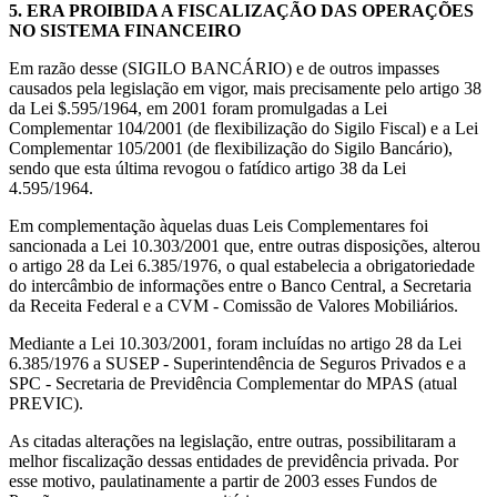
5.
ERA PROIBIDA A FISCALIZAÇÃO DAS OPERAÇÕES
NO SISTEMA FINANCEIRO
Em razão desse (SIGILO BANCÁRIO) e de outros impasses
causados pela legislação em vigor, mais precisamente pelo artigo 38
da Lei $.595/1964, em 2001 foram promulgadas a Lei
Complementar 104/2001 (de flexibilização do Sigilo Fiscal) e a Lei
Complementar 105/2001 (de flexibilização do Sigilo Bancário),
sendo que esta última revogou o fatídico artigo 38 da Lei
4.595/1964.
Em complementação àquelas duas Leis Complementares foi
sancionada a Lei 10.303/2001 que, entre outras disposições, alterou
o artigo 28 da Lei 6.385/1976, o qual estabelecia a obrigatoriedade
do intercâmbio de informações entre o Banco Central, a Secretaria
da Receita Federal e a CVM - Comissão de Valores Mobiliários.
Mediante a Lei 10.303/2001, foram incluídas no artigo 28 da Lei
6.385/1976 a SUSEP - Superintendência de Seguros Privados e a
SPC - Secretaria de Previdência Complementar do MPAS (atual
PREVIC).
As citadas alterações na legislação, entre outras, possibilitaram a
melhor fiscalização dessas entidades de previdência privada. Por
esse motivo, paulatinamente a partir de 2003 esses Fundos de