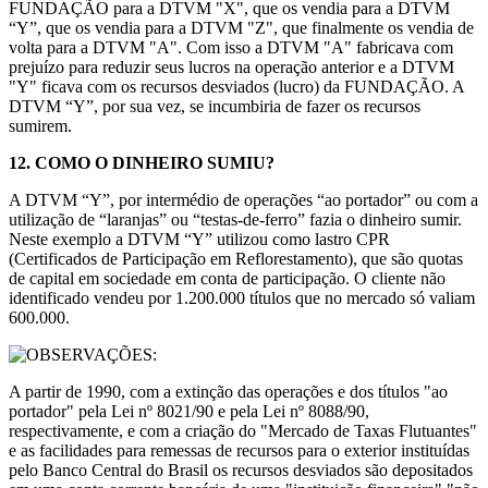
FUNDAÇÃO para a DTVM "X", que os vendia para a DTVM
“Y”, que os vendia para a DTVM "Z", que finalmente os vendia de
volta para a DTVM "A". Com isso a DTVM "A" fabricava com
prejuízo para reduzir seus lucros na operação anterior e a DTVM
"Y" ficava com os recursos desviados (lucro) da FUNDAÇÃO. A
DTVM “Y”, por sua vez, se incumbiria de fazer os recursos
sumirem.
12.
COMO O DINHEIRO SUMIU?
A DTVM “Y”, por intermédio de operações “ao portador” ou com a
utilização de “laranjas” ou “testas-de-ferro” fazia o dinheiro sumir.
Neste exemplo a DTVM “Y” utilizou como lastro CPR
(Certificados de Participação em Reflorestamento), que são quotas
de capital em sociedade em conta de participação. O cliente não
identificado vendeu por 1.200.000 títulos que no mercado só valiam
600.000.
OBSERVAÇÕES:
A partir de 1990, com a extinção das operações e dos títulos "ao
portador" pela Lei nº 8021/90 e pela Lei nº 8088/90,
respectivamente, e com a criação do "Mercado de Taxas Flutuantes"
e as facilidades para remessas de recursos para o exterior instituídas
pelo Banco Central do Brasil os recursos desviados são depositados