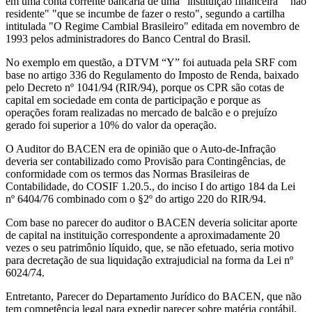
em uma conta corrente bancária de uma "instituição financeira" "não
residente" "que se incumbe de fazer o resto", segundo a cartilha
intitulada "O Regime Cambial Brasileiro" editada em novembro de
1993 pelos administradores do Banco Central do Brasil.
No exemplo em questão, a DTVM “Y” foi autuada pela SRF com
base no artigo 336 do Regulamento do Imposto de Renda, baixado
pelo Decreto nº 1041/94 (RIR/94), porque os CPR são cotas de
capital em sociedade em conta de participação e porque as
operações foram realizadas no mercado de balcão e o prejuízo
gerado foi superior a 10% do valor da operação.
O Auditor do BACEN era de opinião que o Auto-de-Infração
deveria ser contabilizado como Provisão para Contingências, de
conformidade com os termos das Normas Brasileiras de
Contabilidade, do COSIF 1.20.5., do inciso I do artigo 184 da Lei
nº 6404/76 combinado com o §2º do artigo 220 do RIR/94.
Com base no parecer do auditor o BACEN deveria solicitar aporte
de capital na instituição correspondente a aproximadamente 20
vezes o seu patrimônio líquido, que, se não efetuado, seria motivo
para decretação de sua liquidação extrajudicial na forma da Lei nº
6024/74.
Entretanto, Parecer do Departamento Jurídico do BACEN, que não
tem competência legal para expedir parecer sobre matéria contábil,