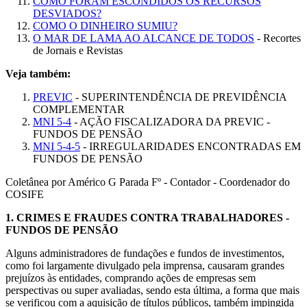
COMO FORAM ESCONDIDOS OS RECURSOS
DESVIADOS?
COMO O DINHEIRO SUMIU?
O MAR DE LAMA AO ALCANCE DE TODOS
- Recortes
de Jornais e Revistas
Veja também:
PREVIC
- SUPERINTENDÊNCIA DE PREVIDÊNCIA
COMPLEMENTAR
MNI 5-4
- AÇÃO FISCALIZADORA DA PREVIC -
FUNDOS DE PENSÃO
MNI 5-4-5
- IRREGULARIDADES ENCONTRADAS EM
FUNDOS DE PENSÃO
Coletânea por Américo G Parada Fº - Contador - Coordenador do
COSIFE
1.
CRIMES E FRAUDES CONTRA TRABALHADORES -
FUNDOS DE PENSÃO
Alguns administradores de fundações e fundos de investimentos,
como foi largamente divulgado pela imprensa, causaram grandes
prejuízos às entidades, comprando ações de empresas sem
perspectivas ou super avaliadas, sendo esta última, a forma que mais
se verificou com a aquisição de títulos públicos, também impingida