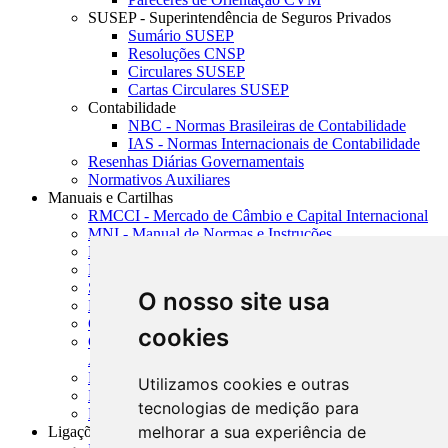
SUSEP - Superintendência de Seguros Privados
Sumário SUSEP
Resoluções CNSP
Circulares SUSEP
Cartas Circulares SUSEP
Contabilidade
NBC - Normas Brasileiras de Contabilidade
IAS - Normas Internacionais de Contabilidade
Resenhas Diárias Governamentais
Normativos Auxiliares
Manuais e Cartilhas
RMCCI - Mercado de Câmbio e Capital Internacional
MNI - Manual de Normas e Instruções
MTVM - Manual de Títulos e Valores Mobiliários
MCR - Manual de Crédito Rural
SISORF - Manual de Organização do SFN
O nosso site usa
MASUP - Manual de Supervisão Bancária
CADOC - Catálogo de Documentos
cookies
CNAE-CONCLA - Classificação Nacional de
Atividades Econômicas
PMF - Cartilhas do BCB
Utilizamos cookies e outras
Manuais Auxiliares do BCB e Cosif-e
tecnologias de medição para
Resenhas Diárias Governamentais
melhorar a sua experiência de
Ligações Externas