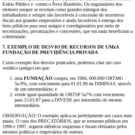
Erário Público e contra o Povo Brasileiro. Os enganadores dos
eleitores sempre se revelam como grandes inimigos dos
trabalhadores e sempre são favoráveis à concessão de incentivos
fiscais aos grandes empresários e ainda favoráveis à entrega dos
bens públicos para seus amigos e correligionários por meio de
terceirizações, privatizações e concessões, que em nada beneficiam a
coletividade.
7.
EXEMPLO DE DESVIO DE RECURSOS DE UMzA
FUNDAÇÃO DE PREVIDÊNCIA PRIVADA
Como exemplo dos desvios praticados, podemos citar um caso
verídico (antigo) em que:
uma
FUNDAÇÃO
compra, em 1984, 600.000 ORTMG
5a.9%, com vencimento para 01.01.90 da DIMINAS, através
de um intermediário; e
vende igual quantidade de ORTSP 5a7% com vencimento
para 15.03.87 para a DIVESP, por intermédio do mesmo
intermediário.
OBSERVAÇÃO: O exemplo aplica-se perfeitamente aos casos mais
atuais. O caso dos PRECATÓRIOS, que se tornaram públicos em
1996 e 1997, seguem idênticos esquemas e foram efetuados pelos
mesmos políticos e empresários de outrora.