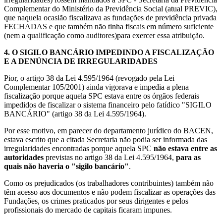
Complementar do Ministério da Previdência Social (atual PREVIC),
que naquela ocasião fiscalizava as fundações de previdência privada
FECHADAS e que também não tinha fiscais em número suficiente
(nem a qualificação como auditores)para exercer essa atribuição.
4.
O SIGILO BANCÁRIO IMPEDINDO A FISCALIZAÇÃO
E A DENÚNCIA DE IRREGULARIDADES
Pior, o artigo 38 da Lei 4.595/1964 (revogado pela Lei
Complementar 105/2001) ainda vigorava e impedia a plena
fiscalização porque aquela SPC estava entre os órgãos federais
impedidos de fiscalizar o sistema financeiro pelo fatídico "SIGILO
BANCÁRIO" (artigo 38 da Lei 4.595/1964).
Por esse motivo, em parecer do departamento jurídico do BACEN,
estava escrito que a citada Secretaria não podia ser informada das
irregularidades encontradas porque aquela SPC
não estava entre as
autoridades
previstas no artigo 38 da Lei 4.595/1964,
para as
quais não haveria o "sigilo bancário"
.
Como os prejudicados (os trabalhadores contribuintes) também não
têm acesso aos documentos e não podem fiscalizar as operações das
Fundações, os crimes praticados por seus dirigentes e pelos
profissionais do mercado de capitais ficaram impunes.