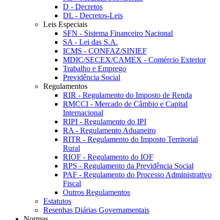
D - Decretos
DL - Decretos-Leis
Leis Especiais
SFN - Sistema Financeiro Nacional
SA - Lei das S.A.
ICMS - CONFAZ/SINIEF
MDIC/SECEX/CAMEX - Comércio Exterior
Trabalho e Emprego
Previdência Social
Regulamentos
RIR - Regulamento do Imposto de Renda
RMCCI - Mercado de Câmbio e Capital
Internacional
RIPI - Regulamento do IPI
RA - Regulamento Aduaneiro
RITR - Regulamento do Imposto Territorial
Rural
RIOF - Regulamento do IOF
RPS - Regulamento da Previdência Social
PAF - Regulamento do Processo Administrativo
Fiscal
Outros Regulamentos
Estatutos
Resenhas Diárias Governamentais
Normas