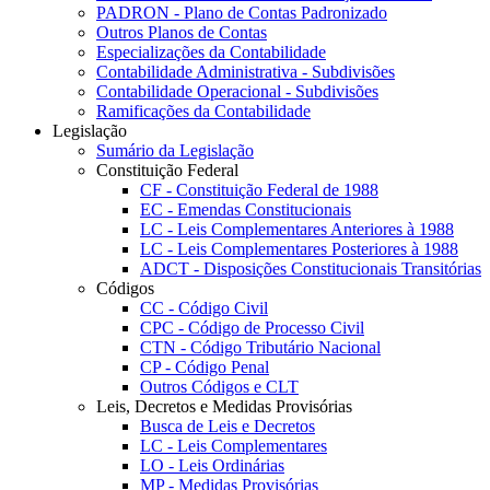
PADRON - Plano de Contas Padronizado
Outros Planos de Contas
Especializações da Contabilidade
Contabilidade Administrativa - Subdivisões
Contabilidade Operacional - Subdivisões
Ramificações da Contabilidade
Legislação
Sumário da Legislação
Constituição Federal
CF - Constituição Federal de 1988
EC - Emendas Constitucionais
LC - Leis Complementares Anteriores à 1988
LC - Leis Complementares Posteriores à 1988
ADCT - Disposições Constitucionais Transitórias
Códigos
CC - Código Civil
CPC - Código de Processo Civil
CTN - Código Tributário Nacional
CP - Código Penal
Outros Códigos e CLT
Leis, Decretos e Medidas Provisórias
Busca de Leis e Decretos
LC - Leis Complementares
LO - Leis Ordinárias
MP - Medidas Provisórias