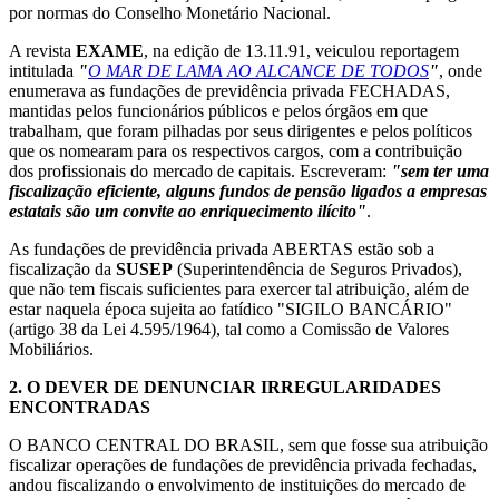
por normas do Conselho Monetário Nacional.
A revista
EXAME
, na edição de 13.11.91, veiculou reportagem
intitulada
"
O MAR DE LAMA AO ALCANCE DE TODOS
"
, onde
enumerava as fundações de previdência privada FECHADAS,
mantidas pelos funcionários públicos e pelos órgãos em que
trabalham, que foram pilhadas por seus dirigentes e pelos políticos
que os nomearam para os respectivos cargos, com a contribuição
dos profissionais do mercado de capitais. Escreveram:
"sem ter uma
fiscalização eficiente, alguns fundos de pensão ligados a empresas
estatais são um convite ao enriquecimento ilícito"
.
As fundações de previdência privada ABERTAS estão sob a
fiscalização da
SUSEP
(Superintendência de Seguros Privados),
que não tem fiscais suficientes para exercer tal atribuição, além de
estar naquela época sujeita ao fatídico "SIGILO BANCÁRIO"
(artigo 38 da Lei 4.595/1964), tal como a Comissão de Valores
Mobiliários.
2.
O DEVER DE DENUNCIAR IRREGULARIDADES
ENCONTRADAS
O BANCO CENTRAL DO BRASIL, sem que fosse sua atribuição
fiscalizar operações de fundações de previdência privada fechadas,
andou fiscalizando o envolvimento de instituições do mercado de