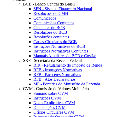
BCB - Banco Central do Brasil
SFN - Sistema Financeiro Nacional
Resoluções do CMN
Comunicados
Comunicados Conjuntos
Circulares do BCB
Resoluções do BCB
Resoluções conjuntas
Cartas-Circulares do BCB
Instruções Normativas do BCB
Instruções Normativas Conjuntas
Manuais Auxiliares do BCB e Cosif-e
SRF - Secretaria da Receita Federal
RIR - Regulamento do Imposto de Renda
RFB - Instruções Normativas
RFB - Pareceres Normativos
RFB - Atos Declaratórios
MF - Portarias do Ministério da Fazenda
CVM - Comissão de Valores Mobiliários
Sumário sobre CVM
Instruções CVM
Notas Explicativas CVM
Deliberações CVM
Ofícios Circulares CVM
Pareceres de Orientação CVM