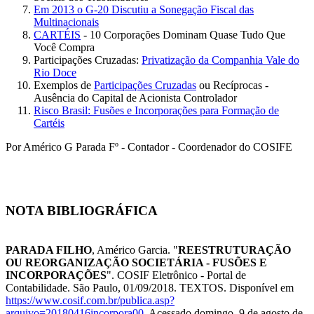
Em 2013 o G-20 Discutiu a Sonegação Fiscal das
Multinacionais
CARTÉIS
- 10 Corporações Dominam Quase Tudo Que
Você Compra
Participações Cruzadas:
Privatização da Companhia Vale do
Rio Doce
Exemplos de
Participações Cruzadas
ou Recíprocas -
Ausência do Capital de Acionista Controlador
Risco Brasil: Fusões e Incorporações para Formação de
Cartéis
Por Américo G Parada Fº - Contador - Coordenador do COSIFE
NOTA BIBLIOGRÁFICA
PARADA FILHO
, Américo Garcia. "
REESTRUTURAÇÃO
OU REORGANIZAÇÃO SOCIETÁRIA - FUSÕES E
INCORPORAÇÕES
". COSIF Eletrônico - Portal de
Contabilidade. São Paulo, 01/09/2018. TEXTOS. Disponível em
https://www.cosif.com.br/publica.asp?
arquivo=20180416incorpora00
. Acessado domingo, 9 de agosto de