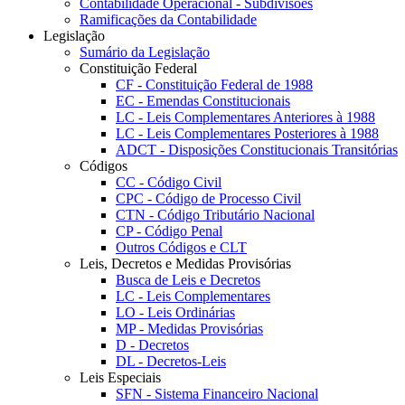
Contabilidade Operacional - Subdivisões
Ramificações da Contabilidade
Legislação
Sumário da Legislação
Constituição Federal
CF - Constituição Federal de 1988
EC - Emendas Constitucionais
LC - Leis Complementares Anteriores à 1988
LC - Leis Complementares Posteriores à 1988
ADCT - Disposições Constitucionais Transitórias
Códigos
CC - Código Civil
CPC - Código de Processo Civil
CTN - Código Tributário Nacional
CP - Código Penal
Outros Códigos e CLT
Leis, Decretos e Medidas Provisórias
Busca de Leis e Decretos
LC - Leis Complementares
LO - Leis Ordinárias
MP - Medidas Provisórias
D - Decretos
DL - Decretos-Leis
Leis Especiais
SFN - Sistema Financeiro Nacional