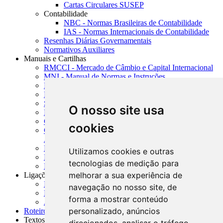
Cartas Circulares SUSEP
Contabilidade
NBC - Normas Brasileiras de Contabilidade
IAS - Normas Internacionais de Contabilidade
Resenhas Diárias Governamentais
Normativos Auxiliares
Manuais e Cartilhas
RMCCI - Mercado de Câmbio e Capital Internacional
MNI - Manual de Normas e Instruções
MTVM - Manual de Títulos e Valores Mobiliários
MCR - Manual de Crédito Rural
SISORF - Manual de Organização do SFN
O nosso site usa
MASUP - Manual de Supervisão Bancária
CADOC - Catálogo de Documentos
cookies
CNAE-CONCLA - Classificação Nacional de
Atividades Econômicas
PMF - Cartilhas do BCB
Utilizamos cookies e outras
Manuais Auxiliares do BCB e Cosif-e
tecnologias de medição para
Resenhas Diárias Governamentais
melhorar a sua experiência de
Ligações Externas
Links Úteis
navegação no nosso site, de
Presidência da República
forma a mostrar conteúdo
Agências Nacionais Reguladoras
personalizado, anúncios
Roteiros para Estudos
Textos