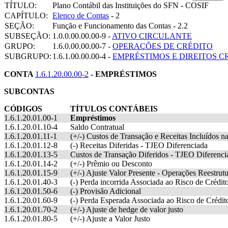
TÍTULO:
Plano Contábil das Instituições do SFN - COSIF
CAPÍTULO:
Elenco de Contas
- 2
SEÇÃO:
Função e Funcionamento das Contas - 2.2
SUBSEÇÃO:
1.0.0.00.00.00-9 -
ATIVO CIRCULANTE
GRUPO:
1.6.0.00.00.00-7 -
OPERAÇÕES DE CRÉDITO
SUBGRUPO:
1.6.1.00.00.00-4 -
EMPRÉSTIMOS E DIREITOS 
CONTA
1.6.1.20.00.00-2
- EMPRÉSTIMOS
SUBCONTAS
CÓDIGOS
TÍTULOS CONTÁBEIS
1.6.1.20.01.00-1
Empréstimos
1.6.1.20.01.10-4
Saldo Contratual
1.6.1.20.01.11-1
(+/-) Custos de Transação e Receitas Incluídos 
1.6.1.20.01.12-8
(-) Receitas Diferidas - TJEO Diferenciada
1.6.1.20.01.13-5
Custos de Transação Diferidos - TJEO Diferenci
1.6.1.20.01.14-2
(+/-) Prêmio ou Desconto
1.6.1.20.01.15-9
(+/-) Ajuste Valor Presente - Operações Reestrut
1.6.1.20.01.40-3
(-) Perda incorrida Associada ao Risco de Crédit
1.6.1.20.01.50-6
(-) Provisão Adicional
1.6.1.20.01.60-9
(-) Perda Esperada Associada ao Risco de Crédit
1.6.1.20.01.70-2
(+/-) Ajuste de hedge de valor justo
1.6.1.20.01.80-5
(+/-) Ajuste a Valor Justo