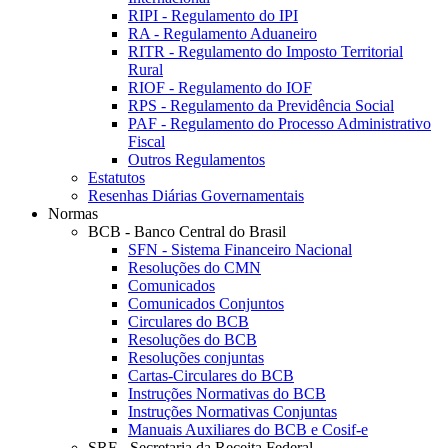
RIPI - Regulamento do IPI
RA - Regulamento Aduaneiro
RITR - Regulamento do Imposto Territorial
Rural
RIOF - Regulamento do IOF
RPS - Regulamento da Previdência Social
PAF - Regulamento do Processo Administrativo
Fiscal
Outros Regulamentos
Estatutos
Resenhas Diárias Governamentais
Normas
BCB - Banco Central do Brasil
SFN - Sistema Financeiro Nacional
Resoluções do CMN
Comunicados
Comunicados Conjuntos
Circulares do BCB
Resoluções do BCB
Resoluções conjuntas
Cartas-Circulares do BCB
Instruções Normativas do BCB
Instruções Normativas Conjuntas
Manuais Auxiliares do BCB e Cosif-e
SRF - Secretaria da Receita Federal