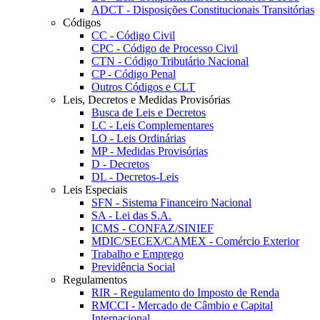
ADCT - Disposições Constitucionais Transitórias
Códigos
CC - Código Civil
CPC - Código de Processo Civil
CTN - Código Tributário Nacional
CP - Código Penal
Outros Códigos e CLT
Leis, Decretos e Medidas Provisórias
Busca de Leis e Decretos
LC - Leis Complementares
LO - Leis Ordinárias
MP - Medidas Provisórias
D - Decretos
DL - Decretos-Leis
Leis Especiais
SFN - Sistema Financeiro Nacional
SA - Lei das S.A.
ICMS - CONFAZ/SINIEF
MDIC/SECEX/CAMEX - Comércio Exterior
Trabalho e Emprego
Previdência Social
Regulamentos
RIR - Regulamento do Imposto de Renda
RMCCI - Mercado de Câmbio e Capital
Internacional