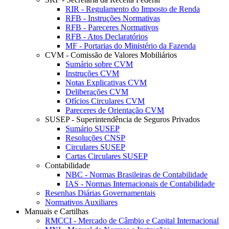
RIR - Regulamento do Imposto de Renda
RFB - Instruções Normativas
RFB - Pareceres Normativos
RFB - Atos Declaratórios
MF - Portarias do Ministério da Fazenda
CVM - Comissão de Valores Mobiliários
Sumário sobre CVM
Instruções CVM
Notas Explicativas CVM
Deliberações CVM
Ofícios Circulares CVM
Pareceres de Orientação CVM
SUSEP - Superintendência de Seguros Privados
Sumário SUSEP
Resoluções CNSP
Circulares SUSEP
Cartas Circulares SUSEP
Contabilidade
NBC - Normas Brasileiras de Contabilidade
IAS - Normas Internacionais de Contabilidade
Resenhas Diárias Governamentais
Normativos Auxiliares
Manuais e Cartilhas
RMCCI - Mercado de Câmbio e Capital Internacional