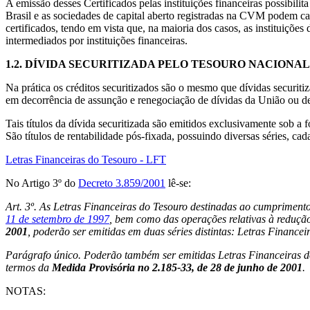
A emissão desses Certificados pelas instituições financeiras possibili
Brasil e as sociedades de capital aberto registradas na CVM podem cap
certificados, tendo em vista que, na maioria dos casos, as instituiçõ
intermediados por instituições financeiras.
1.2.
DÍVIDA SECURITIZADA PELO TESOURO NACIONAL
Na prática os créditos securitizados são o mesmo que dívidas securitiz
em decorrência de assunção e renegociação de dívidas da União ou de 
Tais títulos da dívida securitizada são emitidos exclusivamente sob 
São títulos de rentabilidade pós-fixada, possuindo diversas séries, ca
Letras Financeiras do Tesouro - LFT
No Artigo 3º do
Decreto 3.859/2001
lê-se:
Art. 3º. As Letras Financeiras do Tesouro destinadas ao cumprimento
11 de setembro de 1997
, bem como das operações relativas à redução
2001
, poderão ser emitidas em duas séries distintas: Letras Finance
Parágrafo único. Poderão também ser emitidas Letras Financeiras do
termos da
Medida Provisória no 2.185-33, de 28 de junho de 2001
.
NOTAS: