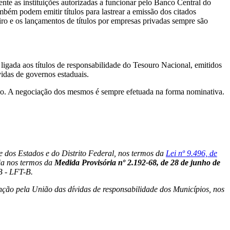
ente as instituições autorizadas a funcionar pelo Banco Central do
mbém podem emitir títulos para lastrear a emissão dos citados
eiro e os lançamentos de títulos por empresas privadas sempre são
 ligada aos títulos de responsabilidade do Tesouro Nacional, emitidos
vidas de governos estaduais.
ação. A negociação dos mesmos é sempre efetuada na forma nominativa.
e dos Estados e do Distrito Federal, nos termos da
Lei nº 9.496, de
ria nos termos da
Medida Provisória nº 2.192-68, de 28 de junho de
B - LFT-B.
ção pela União das dívidas de responsabilidade dos Municípios, nos