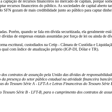
ta a captação de recursos financeiros no mercado de capitais, porque som
tar recursos financeiros do público. As sociedades de capital aberto ta
es do SFN gozam de mais credibilidade junto ao público para captar dinh
adas. Porém, quando se fala em dívida securitizada, ela geralmente está
dívidas de empresas estatais assumidas por força de lei ou ainda de dí
a forma escritural, custodiados na Cetip - Câmara de Custódia e Liquid
da qual com índice de atualização próprio (IGP-DI, Dólar e TR).
 dos contratos de assunção pela União das dívidas de responsabilidad
 da presença do setor público estadual na atividade financeira bancá
iras do Tesouro Série A - LFT-A e Letras Financeiras do Tesouro Série 
 Tesouro Série B - LFT-B, para o cumprimento dos contratos de assun