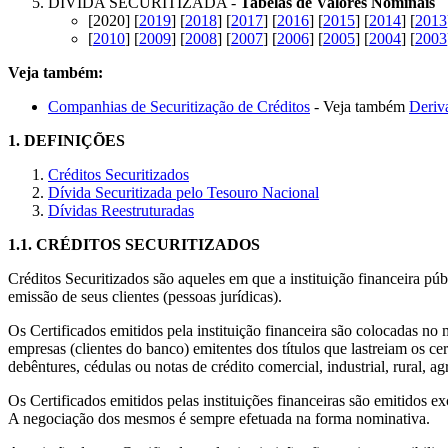
DÍVIDA SECURITIZADA -
Tabelas de Valores Nominais
[2020] [
2019
] [
2018
] [
2017
] [
2016
] [
2015
] [
2014
] [
2013
[
2010
] [
2009
] [
2008
] [
2007
] [
2006
] [
2005
] [
2004
] [
2003
Veja também:
Companhias de Securitização de Créditos
- Veja também
Deriva
1.
DEFINIÇÕES
Créditos Securitizados
Dívida Securitizada pelo Tesouro Nacional
Dívidas Reestruturadas
1.1.
CRÉDITOS SECURITIZADOS
Créditos Securitizados são aqueles em que a instituição financeira pú
emissão de seus clientes (pessoas jurídicas).
Os Certificados emitidos pela instituição financeira são colocadas n
empresas (clientes do banco) emitentes dos títulos que lastreiam os ce
debêntures, cédulas ou notas de crédito comercial, industrial, rural, agr
Os Certificados emitidos pelas instituições financeiras são emitidos
A negociação dos mesmos é sempre efetuada na forma nominativa.