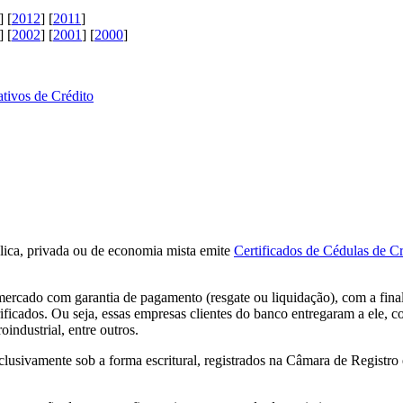
] [
2012
] [
2011
]
] [
2002
] [
2001
] [
2000
]
tivos de Crédito
blica, privada ou de economia mista emite
Certificados de Cédulas de C
o mercado com garantia de pagamento (resgate ou liquidação), com a fin
rificados. Ou seja, essas empresas clientes do banco entregaram a ele, 
oindustrial, entre outros.
 exclusivamente sob a forma escritural, registrados na Câmara de Regis