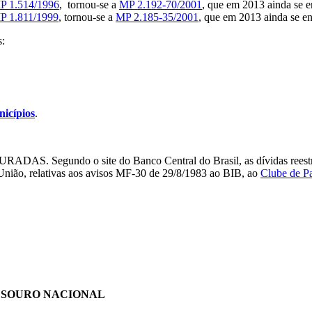
P 1.514/1996
, tornou-se a
MP 2.192-70/2001
, que em 2013 ainda se e
P 1.811/1999
, tornou-se a
MP 2.185-35/2001
, que em 2013 ainda se e
s:
nicípios
.
. Segundo o site do Banco Central do Brasil, as dívidas reestrutur
 União, relativas aos avisos MF-30 de 29/8/1983 ao BIB, ao
Clube de Pa
TESOURO NACIONAL