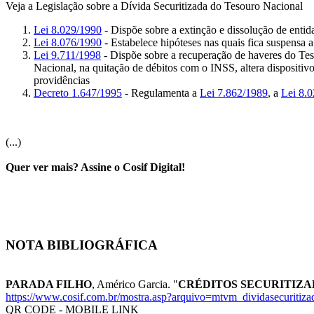
Veja a Legislação sobre a Dívida Securitizada do Tesouro Nacional
Lei 8.029/1990
- Dispõe sobre a extinção e dissolução de entid
Lei 8.076/1990
- Estabelece hipóteses nas quais fica suspensa 
Lei 9.711/1998
- Dispõe sobre a recuperação de haveres do Teso
Nacional, na quitação de débitos com o INSS, altera dispositiv
providências
Decreto 1.647/1995
- Regulamenta a
Lei 7.862/1989
, a
Lei 8.
(...)
Quer ver mais? Assine o Cosif Digital!
NOTA BIBLIOGRÁFICA
PARADA FILHO
, Américo Garcia. "
CRÉDITOS SECURITIZA
https://www.cosif.com.br/mostra.asp?arquivo=mtvm_dividasecuritiza
QR CODE - MOBILE LINK