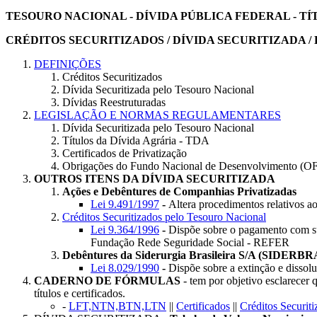
TESOURO NACIONAL - DÍVIDA PÚBLICA FEDERAL - TÍ
CRÉDITOS SECURITIZADOS / DÍVIDA SECURITIZADA 
DEFINIÇÕES
Créditos Securitizados
Dívida Securitizada pelo Tesouro Nacional
Dívidas Reestruturadas
LEGISLAÇÃO E NORMAS REGULAMENTARES
Dívida Securitizada pelo Tesouro Nacional
Títulos da Dívida Agrária - TDA
Certificados de Privatização
Obrigações do Fundo Nacional de Desenvolvimento (
OUTROS ITENS DA DÍVIDA SECURITIZADA
Ações e Debêntures de Companhias Privatizadas
Lei 9.491/1997
-
Altera procedimentos relativos 
Créditos Securitizados pelo Tesouro Nacional
Lei 9.364/1996
-
Dispõe sobre o pagamento com su
Fundação Rede Seguridade Social - REFER
Debêntures da Siderurgia Brasileira S/A (SIDERBRAS
Lei 8.029/1990
-
Dispõe sobre a extinção e dissol
CADERNO DE FÓRMULAS
- tem por objetivo esclarecer q
títulos e certificados.
-
LFT,NTN,BTN,LTN
||
Certificados
||
Créditos Securiti