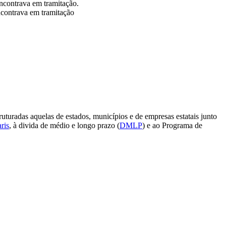
ncontrava em tramitação.
ncontrava em tramitação
adas aquelas de estados, municípios e de empresas estatais junto
ris
, à divida de médio e longo prazo (
DMLP
) e ao Programa de