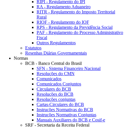
RIPI - Regulamento do IPI
RA - Regulamento Aduaneiro
RITR - Regulamento do Imposto Territorial
Rural
RIOF - Regulamento do IOF
RPS - Regulamento da Previdência Social
PAF - Regulamento do Processo Administrativo
Fiscal
Outros Regulamentos
Estatutos
Resenhas Diárias Governamentais
Normas
BCB - Banco Central do Brasil
SFN - Sistema Financeiro Nacional
Resoluções do CMN
Comunicados
Comunicados Conjuntos
Circulares do BCB
Resoluções do BCB
Resoluções conjuntas
Cartas-Circulares do BCB
Instruções Normativas do BCB
Instruções Normativas Conjuntas
Manuais Auxiliares do BCB e Cosif-e
SRF - Secretaria da Receita Federal