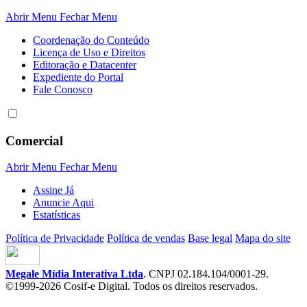
Abrir Menu
Fechar Menu
Coordenação do Conteúdo
Licença de Uso e Direitos
Editoração e Datacenter
Expediente do Portal
Fale Conosco
Comercial
Abrir Menu
Fechar Menu
Assine Já
Anuncie Aqui
Estatísticas
Política de Privacidade
Política de vendas
Base legal
Mapa do site
Megale Mídia Interativa Ltda
. CNPJ 02.184.104/0001-29.
©1999-2026 Cosif-e Digital. Todos os direitos reservados.