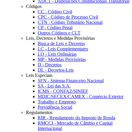
ADCT - Disposições Constitucionais Transitórias
Códigos
CC - Código Civil
CPC - Código de Processo Civil
CTN - Código Tributário Nacional
CP - Código Penal
Outros Códigos e CLT
Leis, Decretos e Medidas Provisórias
Busca de Leis e Decretos
LC - Leis Complementares
LO - Leis Ordinárias
MP - Medidas Provisórias
D - Decretos
DL - Decretos-Leis
Leis Especiais
SFN - Sistema Financeiro Nacional
SA - Lei das S.A.
ICMS - CONFAZ/SINIEF
MDIC/SECEX/CAMEX - Comércio Exterior
Trabalho e Emprego
Previdência Social
Regulamentos
RIR - Regulamento do Imposto de Renda
RMCCI - Mercado de Câmbio e Capital
Internacional