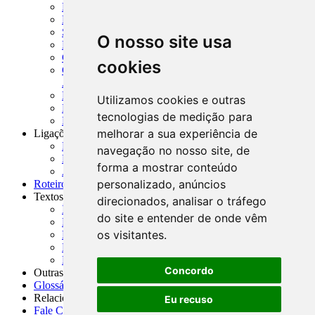
MTVM - Manual de Títulos e Valores Mobiliários
MCR - Manual de Crédito Rural
SISORF - Manual de Organização do SFN
O nosso site usa
MASUP - Manual de Supervisão Bancária
CADOC - Catálogo de Documentos
cookies
CNAE-CONCLA - Classificação Nacional de
Atividades Econômicas
PMF - Cartilhas do BCB
Utilizamos cookies e outras
Manuais Auxiliares do BCB e Cosif-e
tecnologias de medição para
Resenhas Diárias Governamentais
melhorar a sua experiência de
Ligações Externas
Links Úteis
navegação no nosso site, de
Presidência da República
forma a mostrar conteúdo
Agências Nacionais Reguladoras
personalizado, anúncios
Roteiros para Estudos
Textos
direcionados, analisar o tráfego
Índice de Textos
do site e entender de onde vêm
Editorial
os visitantes.
Monografias
Na Imprensa
Fórum de Discussão
Concordo
Outras ferramentas
Glossário
Relacionamento
Eu recuso
Fale Conosco