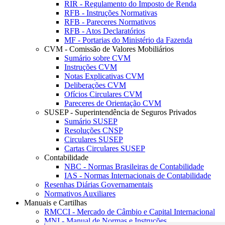
RIR - Regulamento do Imposto de Renda
RFB - Instruções Normativas
RFB - Pareceres Normativos
RFB - Atos Declaratórios
MF - Portarias do Ministério da Fazenda
CVM - Comissão de Valores Mobiliários
Sumário sobre CVM
Instruções CVM
Notas Explicativas CVM
Deliberações CVM
Ofícios Circulares CVM
Pareceres de Orientação CVM
SUSEP - Superintendência de Seguros Privados
Sumário SUSEP
Resoluções CNSP
Circulares SUSEP
Cartas Circulares SUSEP
Contabilidade
NBC - Normas Brasileiras de Contabilidade
IAS - Normas Internacionais de Contabilidade
Resenhas Diárias Governamentais
Normativos Auxiliares
Manuais e Cartilhas
RMCCI - Mercado de Câmbio e Capital Internacional
MNI - Manual de Normas e Instruções