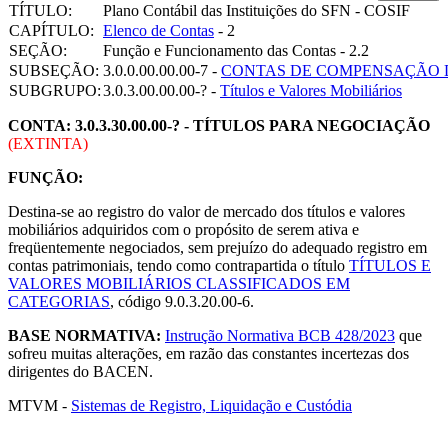
TÍTULO:
Plano Contábil das Instituições do SFN - COSIF
CAPÍTULO:
Elenco de Contas
- 2
SEÇÃO:
Função e Funcionamento das Contas - 2.2
SUBSEÇÃO:
3.0.0.00.00.00-7 -
CONTAS DE COMPENSAÇÃO 
SUBGRUPO:
3.0.3.00.00.00-? -
Títulos e Valores Mobiliários
CONTA: 3.0.3.30.00.00-? - TÍTULOS PARA NEGOCIAÇÃO
(EXTINTA)
FUNÇÃO:
Destina-se ao registro do valor de mercado dos títulos e valores
mobiliários adquiridos com o propósito de serem ativa e
freqüentemente negociados, sem prejuízo do adequado registro em
contas patrimoniais, tendo como contrapartida o título
TÍTULOS E
VALORES MOBILIÁRIOS CLASSIFICADOS EM
CATEGORIAS
, código 9.0.3.20.00-6.
BASE NORMATIVA:
Instrução Normativa BCB 428/2023
que
sofreu muitas alterações, em razão das constantes incertezas dos
dirigentes do BACEN.
MTVM -
Sistemas de Registro, Liquidação e Custódia