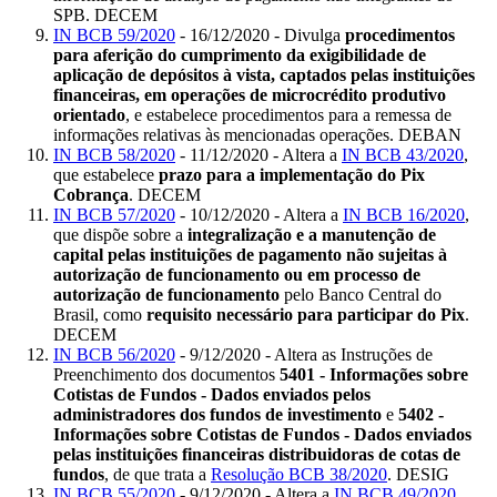
SPB. DECEM
IN BCB 59/2020
- 16/12/2020 - Divulga
procedimentos
para aferição do cumprimento da exigibilidade de
aplicação de depósitos à vista, captados pelas instituições
financeiras, em operações de microcrédito produtivo
orientado
, e estabelece procedimentos para a remessa de
informações relativas às mencionadas operações. DEBAN
IN BCB 58/2020
- 11/12/2020 - Altera a
IN BCB 43/2020
,
que estabelece
prazo para a implementação do Pix
Cobrança
. DECEM
IN BCB 57/2020
- 10/12/2020 - Altera a
IN BCB 16/2020
,
que dispõe sobre a
integralização e a manutenção de
capital pelas instituições de pagamento não sujeitas à
autorização de funcionamento ou em processo de
autorização de funcionamento
pelo Banco Central do
Brasil, como
requisito necessário para participar do Pix
.
DECEM
IN BCB 56/2020
- 9/12/2020 - Altera as Instruções de
Preenchimento dos documentos
5401 - Informações sobre
Cotistas de Fundos - Dados enviados pelos
administradores dos fundos de investimento
e
5402 -
Informações sobre Cotistas de Fundos - Dados enviados
pelas instituições financeiras distribuidoras de cotas de
fundos
, de que trata a
Resolução BCB 38/2020
. DESIG
IN BCB 55/2020
- 9/12/2020 - Altera a
IN BCB 49/2020
,