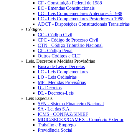
CF - Constituição Federal de 1988
EC - Emendas Constitucionais
LC - Leis Complementares Anteriores à 1988
LC - Leis Complementares Posteriores à 1988
ADCT - Disposições Constitucionais Transitórias
Códigos
CC - Código Civil
CPC - Código de Processo Civil
CTN - Código Tributário Nacional
CP - Código Penal
Outros Códigos e CLT
Leis, Decretos e Medidas Provisórias
Busca de Leis e Decretos
LC - Leis Complementares
LO - Leis Ordinárias
MP - Medidas Provisórias
D - Decretos
DL - Decretos-Leis
Leis Especiais
SFN - Sistema Financeiro Nacional
SA - Lei das S.A.
ICMS - CONFAZ/SINIEF
MDIC/SECEX/CAMEX - Comércio Exterior
Trabalho e Emprego
Previdência Social