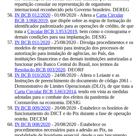
repartição consular ou representação de organismo
internacional reconhecido pelo Governo brasileiro. DEREG
IN BCB 012/2020
- 01/09/2020 - Altera a
Carta Circular
BCB 3.968/2019
, que dispõe sobre as regras de formação do
identificador padronizado para as operações de crédito, de que
trata a
Circular BCB 3.953/2019
, bem como o cronograma e
demais condições para sua implantação. DESIG
IN BCB 011/2020
- 25/08/2020 - Divulga procedimentos e os
modelos de requerimento para instrução dos processos de
autorização para instalação de agências, no País, das
instituições financeiras e das demais instituições autorizadas a
funcionar pelo Banco Central do Brasil, nos termos da
Resolução BCB 003/2020
. DEORF
IN BCB 010/2020
- 24/08/2020 - Altera o Leiaute e as
Instruções de preenchimento do documento de código 2061 -
Demonstrativo de Limites Operacionais (DLO), de que trata a
Carta Circular BCB 3.663/2014
, tendo em vista as medidas
adotadas para o combate dos efeitos da pandemia de
Coronavírus na economia. DESIG
IN BCB 009/2020
- 20/08/2020 - Estabelece os horários de
funcionamento do DICT e do Pix durante a fase de operação
restrita. DECEM
IN BCB 008/2020
- 20/08/2020 - Estabelece os
procedimentos necessários para a adesão ao Pix, na
modalidade de liquidante especial, desde o seu lançamento.