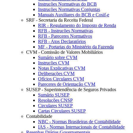
Instruções Normativas do BCB
Instruções Normativas Conjuntas
Manuais Auxiliares do BCB e Cosif-e
SRF - Secretaria da Receita Federal
RIR - Regulamento do Imposto de Renda
RFB - Instruções Normativas
RFB - Pareceres Normativos
RFB - Atos Declaratórios
MF - Portarias do Ministério da Fazenda
CVM - Comissão de Valores Mobiliários
Sumário sobre CVM
Instruções CVM
Notas Explicativas CVM
Deliberações CVM
Ofícios Circulares CVM
Pareceres de Orientação CVM
SUSEP - Superintendência de Seguros Privados
Sumário SUSEP
Resoluções CNSP
Circulares SUSEP
Cartas Circulares SUSEP
Contabilidade
NBC - Normas Brasileiras de Contabilidade
IAS - Normas Internacionais de Contabilidade
Resenhas Diárias Governamentais