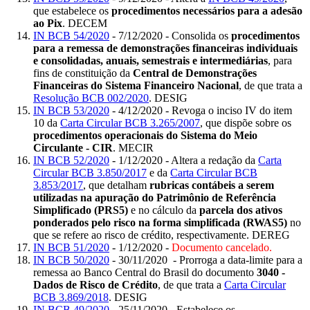
que estabelece os
procedimentos necessários para a adesão
ao Pix
. DECEM
IN BCB 54/2020
- 7/12/2020 - Consolida os
procedimentos
para a remessa de demonstrações financeiras individuais
e consolidadas, anuais, semestrais e intermediárias
, para
fins de constituição da
Central de Demonstrações
Financeiras do Sistema Financeiro Nacional
, de que trata a
Resolução BCB 002/2020
. DESIG
IN BCB 53/2020
- 4/12/2020 - Revoga o inciso IV do item
10 da
Carta Circular BCB 3.265/2007
, que dispõe sobre os
procedimentos operacionais do Sistema do Meio
Circulante - CIR
. MECIR
IN BCB 52/2020
- 1/12/2020 - Altera a redação da
Carta
Circular BCB 3.850/2017
e da
Carta Circular BCB
3.853/2017
, que detalham
rubricas contábeis a serem
utilizadas na apuração do Patrimônio de Referência
Simplificado (PRS5)
e no cálculo da
parcela dos ativos
ponderados pelo risco na forma simplificada (RWAS5)
no
que se refere ao risco de crédito, respectivamente. DEREG
IN BCB 51/2020
- 1/12/2020 -
Documento cancelado.
IN BCB 50/2020
- 30/11/2020 - Prorroga a data-limite para a
remessa ao Banco Central do Brasil do documento
3040 -
Dados de Risco de Crédito
, de que trata a
Carta Circular
BCB 3.869/2018
. DESIG
IN BCB 49/2020
- 25/11/2020 - Estabelece os