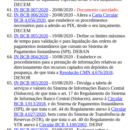
DECEM
IN BCB 007/2020
- 20/08/2020 -
Documento cancelado
.
IN BCB 006/2020
- 20/08/2020 - Altera a
Carta Circular
BCB 4.056/2020
, que estabelece os procedimentos
necessários para a adesão ao PIX, desde o seu lançamento.
DECEM
IN BCB 005/2020
- 19/08/2020 - Define os limites máximos
de tempo para validação e para liquidação das ordens de
pagamentos instantâneos que cursam no Sistema de
Pagamentos Instantâneos (SPI). DEBAN
IN BCB 004/2020
- 10/08/2020 - Estabelece os
procedimentos para a prestação de informações relativas ao
direcionamento dos recursos captados em depósitos de
poupança, de que trata a
Resolução CMN 4.676/2018
.
DENOR
IN BCB 003/2020
- 03/08/2020 - Divulga a tabela de
serviços e valores do Sistema de Informações Banco Central
(Sisbacen), de que trata o art. 17 do Regulamento do Sistema
de Informações Banco Central (Sisbacen), anexo à
Circular
BCB 3.913/2018
, e do Sistema de Pagamentos Instantâneos
(SPI), de que trata o art. 44 do Regulamento anexo à
Circular
BCB 4.027/2020
, bem como do Sistema de Transferência de
Reservas (STR), de que trata o art. 40 do Regulamento do
STR anexo à
Circular BCB 3.100/2002
. DEINF
IN BCB 002/2020
- 03/08/2020 - Esclarece sobre a