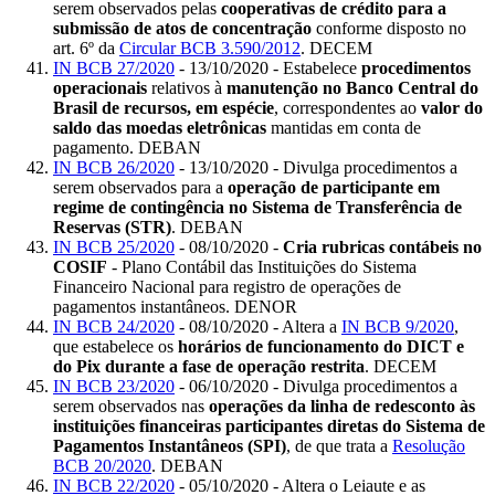
serem observados pelas
cooperativas de crédito para a
submissão de atos de concentração
conforme disposto no
art. 6º da
Circular BCB 3.590/2012
. DECEM
IN BCB 27/2020
- 13/10/2020 - Estabelece
procedimentos
operacionais
relativos à
manutenção no Banco Central do
Brasil de recursos, em espécie
, correspondentes ao
valor do
saldo das moedas eletrônicas
mantidas em conta de
pagamento. DEBAN
IN BCB 26/2020
- 13/10/2020 - Divulga procedimentos a
serem observados para a
operação de participante em
regime de contingência no Sistema de Transferência de
Reservas (STR)
. DEBAN
IN BCB 25/2020
- 08/10/2020 -
Cria rubricas contábeis no
COSIF
- Plano Contábil das Instituições do Sistema
Financeiro Nacional para registro de operações de
pagamentos instantâneos. DENOR
IN BCB 24/2020
- 08/10/2020 - Altera a
IN BCB 9/2020
,
que estabelece os
horários de funcionamento do DICT e
do Pix durante a fase de operação restrita
. DECEM
IN BCB 23/2020
- 06/10/2020 - Divulga procedimentos a
serem observados nas
operações da linha de redesconto às
instituições financeiras participantes diretas do Sistema de
Pagamentos Instantâneos (SPI)
, de que trata a
Resolução
BCB 20/2020
. DEBAN
IN BCB 22/2020
- 05/10/2020 - Altera o Leiaute e as