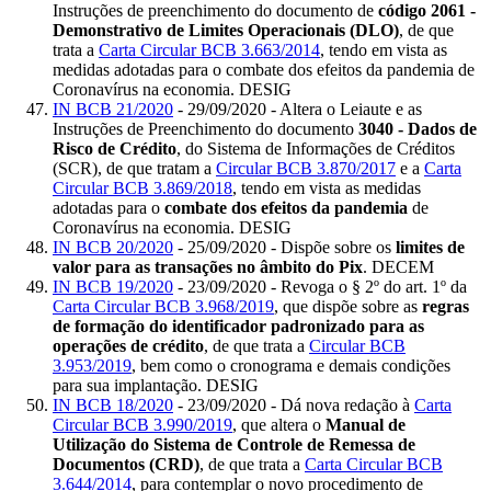
Instruções de preenchimento do documento de
código 2061 -
Demonstrativo de Limites Operacionais (DLO)
, de que
trata a
Carta Circular BCB 3.663/2014
, tendo em vista as
medidas adotadas para o combate dos efeitos da pandemia de
Coronavírus na economia. DESIG
IN BCB 21/2020
- 29/09/2020 - Altera o Leiaute e as
Instruções de Preenchimento do documento
3040 - Dados de
Risco de Crédito
, do Sistema de Informações de Créditos
(SCR), de que tratam a
Circular BCB 3.870/2017
e a
Carta
Circular BCB 3.869/2018
, tendo em vista as medidas
adotadas para o
combate dos efeitos da pandemia
de
Coronavírus na economia. DESIG
IN BCB 20/2020
- 25/09/2020 - Dispõe sobre os
limites de
valor para as transações no âmbito do Pix
. DECEM
IN BCB 19/2020
- 23/09/2020 - Revoga o § 2º do art. 1º da
Carta Circular BCB 3.968/2019
, que dispõe sobre as
regras
de formação do identificador padronizado para as
operações de crédito
, de que trata a
Circular BCB
3.953/2019
, bem como o cronograma e demais condições
para sua implantação. DESIG
IN BCB 18/2020
- 23/09/2020 - Dá nova redação à
Carta
Circular BCB 3.990/2019
, que altera o
Manual de
Utilização do Sistema de Controle de Remessa de
Documentos (CRD)
, de que trata a
Carta Circular BCB
3.644/2014
, para contemplar o novo procedimento de