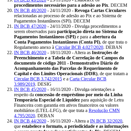
procedimentos necessários para a adesão ao Pix
. DECEM
IN BCB 48/2020
- 24/11/2020 -
Revoga Cartas Circulares
relacionadas ao processo de adesão ao Pix e ao Sistema de
Pagamentos Instantâneos (SPI). DECEM
IN BCB 47/2020
- 24/11/2020 - Divulga procedimentos a
serem observados para
participação direta no Sistema de
Pagamentos Instantâneos (SPI)
e para a
abertura da
Conta Pagamentos Instantâneos (Conta PI)
, de que trata o
Regulamento anexo à
Circular BCB 4.027/2020
. DEBAN
IN BCB 46/2020
- 18/11/2020 - Altera as
Instruções de
Preenchimento e a Tabela de Correlação de Campos do
documento de código 2011 - Demonstrativo Diário de
Acompanhamento das Parcelas de Requerimento de
Capital e dos Limites Operacionais (DDR)
, de que tratam a
Circular BCB 3.742/2015
e a
Carta Circular BCB
3.989/2019
. DESIG
IN BCB 45/2020
- 16/11/2020 - Divulga orientações a
respeito da
concessão de empréstimo por meio da Linha
Temporária Especial de Liquidez
para aquisição de Letra
Financeira com garantia em ativos financeiros ou valores
mobiliários (LTEL-LFG), de que trata a
Resolução CMN
4.795/2020
. DEBAN
IN BCB 44/2020
- 16/11/2020 - Altera a
IN BCB 32/2020
,
que
estabelece o formato, a periodicidade e as informações