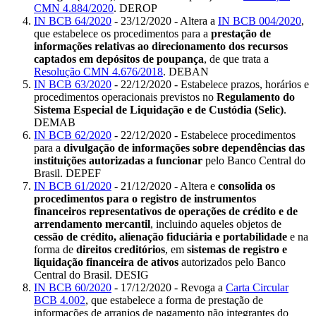
CMN 4.884/2020
. DEROP
IN BCB 64/2020
- 23/12/2020 - Altera a
IN BCB 004/2020
,
que estabelece os procedimentos para a
prestação de
informações relativas ao direcionamento dos recursos
captados em depósitos de poupança
, de que trata a
Resolução CMN 4.676/2018
. DEBAN
IN BCB 63/2020
- 22/12/2020 - Estabelece prazos, horários e
procedimentos operacionais previstos no
Regulamento do
Sistema Especial de Liquidação e de Custódia (Selic)
.
DEMAB
IN BCB 62/2020
- 22/12/2020 - Estabelece procedimentos
para a
divulgação de informações sobre dependências das
i
nstituições autorizadas a funcionar
pelo Banco Central do
Brasil. DEPEF
IN BCB 61/2020
- 21/12/2020 - Altera e
consolida os
procedimentos para o registro de instrumentos
financeiros representativos de operações de crédito e de
arrendamento mercantil
, incluindo aqueles objetos de
cessão de crédito, alienação fiduciária e portabilidade
e na
forma de
direitos creditórios
, em
sistemas de registro e
liquidação financeira de ativos
autorizados pelo Banco
Central do Brasil. DESIG
IN BCB 60/2020
- 17/12/2020 - Revoga a
Carta Circular
BCB 4.002
, que estabelece a forma de prestação de
informações de arranjos de pagamento não integrantes do