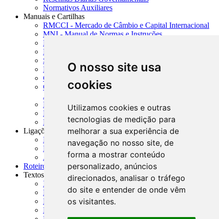
Normativos Auxiliares
Manuais e Cartilhas
RMCCI - Mercado de Câmbio e Capital Internacional
MNI - Manual de Normas e Instruções
MTVM - Manual de Títulos e Valores Mobiliários
MCR - Manual de Crédito Rural
SISORF - Manual de Organização do SFN
O nosso site usa
MASUP - Manual de Supervisão Bancária
CADOC - Catálogo de Documentos
cookies
CNAE-CONCLA - Classificação Nacional de
Atividades Econômicas
PMF - Cartilhas do BCB
Utilizamos cookies e outras
Manuais Auxiliares do BCB e Cosif-e
tecnologias de medição para
Resenhas Diárias Governamentais
melhorar a sua experiência de
Ligações Externas
Links Úteis
navegação no nosso site, de
Presidência da República
forma a mostrar conteúdo
Agências Nacionais Reguladoras
personalizado, anúncios
Roteiros para Estudos
Textos
direcionados, analisar o tráfego
Índice de Textos
do site e entender de onde vêm
Editorial
os visitantes.
Monografias
Na Imprensa
Fórum de Discussão