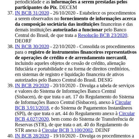
periodicidade e as
informações a serem prestadas pelos
participantes do Pix
. DECEM
IN BCB 31/2020
- 26/10/2020 - Estabelece os procedimentos
a serem observados no
fornecimento de informações acerca
da composição societária das instituições
financeiras e das
demais instituições
autorizadas a funcionar
pelo Banco
Central do Brasil, de que trata a
Resolução BCB 23/2020
.
DEORF
IN BCB 30/2020
- 22/10/2020 - Consolida os procedimentos
para o
registro de instrumentos financeiros representativos
de operações de crédito e de arrendamento mercantil
,
incluindo aqueles objetos de cessão de crédito, alienação
fiduciária e portabilidade e na forma de direitos creditórios,
em sistemas de registro e liquidação financeira de ativos
autorizados pelo Banco Central do Brasil. DESIG
IN BCB 29/2020
- 20/10/2020 - Divulga a tabela de serviços
e valores do Sistema de Informações Banco Central
(Sisbacen), de que trata o art. 17 do Regulamento do Sistema
de Informações Banco Central (Sisbacen), anexo à
Circular
BCB 3.913/2018
, e do Sistema de Pagamentos Instantâneos
(SPI), de que trata o art. 44 do Regulamento anexo à
Circular
BCB 4.027/2020
, bem como do Sistema de Transferência de
Reservas (STR), de que trata o art. 40 do Regulamento do
STR anexo à
Circular BCB 3.100/2002
. DEINF
IN BCB 28/2020
- 19/10/2020 - Divulga os procedimentos a