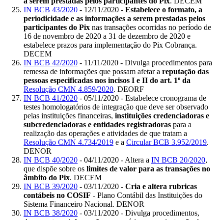
a serem prestadas pelos participantes do Pix
. DECEM
IN BCB 43/2020
- 12/11/2020 -
Estabelece o formato, a
periodicidade e as informações a serem prestadas pelos
participantes do Pix
nas transações ocorridas no período de
16 de novembro de 2020 a 31 de dezembro de 2020 e
estabelece prazos para implementação do Pix Cobrança.
DECEM
IN BCB 42/2020
- 11/11/2020 - Divulga procedimentos para
remessa de informações que possam afetar a
reputação das
pessoas especificadas nos incisos I e II do art. 1º da
Resolução CMN 4.859/2020
. DEORF
IN BCB 41/2020
- 05/11/2020 - Estabelece cronograma de
testes homologatórios de integração que deve ser observado
pelas instituições financeiras,
instituições credenciadoras e
subcredenciadoras e entidades registradoras
para a
realização das operações e atividades de que tratam a
Resolução CMN 4.734/2019
e a
Circular BCB 3.952/2019
.
DENOR
IN BCB 40/2020
- 04/11/2020 - Altera a
IN BCB 20/2020
,
que dispõe sobre os
limites de valor para as transações no
âmbito do Pix
. DECEM
IN BCB 39/2020
- 03/11/2020 -
Cria e altera rubricas
contábeis no COSIF
- Plano Contábil das Instituições do
Sistema Financeiro Nacional. DENOR
IN BCB 38/2020
- 03/11/2020 - Divulga procedimentos,