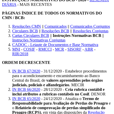
DIÁRIA
- MAIS RECENTES
PÁGINAS ÍNDICE DE TODOS OS NORMATIVOS DO
CMN / BCB:
Resoluções CMN
||
Comunicados
||
Comunicados Conjuntos
Circulares BCB
||
Resoluções BCB
||
Resoluções Conjuntas
Cartas Circulares BCB
||
Instruções Normativas BCB
||
Instruções Normativas Conjuntas
CADOC - Leiaute de Documentos e Base Normativa
MNI
-
COSIF
-
RMCCI
-
MCR
-
SISORF
-
ABR
-
RIR/2018
ORDEM DECRESCENTE
IN BCB 67/2020
- 31/12/2020 - Estabelece procedimentos
para o acondicionamento e encaminhamento ao Banco
Central do Brasil, de
valores apreendidos pelos órgãos
judiciais, policiais e alfandegários
. MECIR
IN BCB 66/2020
- 28/12/2020 -
Cria rubrica contábil e
inclui atributos a rubricas contábeis no Cosif
. DENOR
IN BCB 65/2020
- 24/12/2020 - Atualiza o
Termo de
Responsabilidade para Avaliação de Perdas do Proagro
e
o
Relatório de comprovação de perdas simplificado do
Proagro (RCPS)
, em vista das disposições da
Resolução