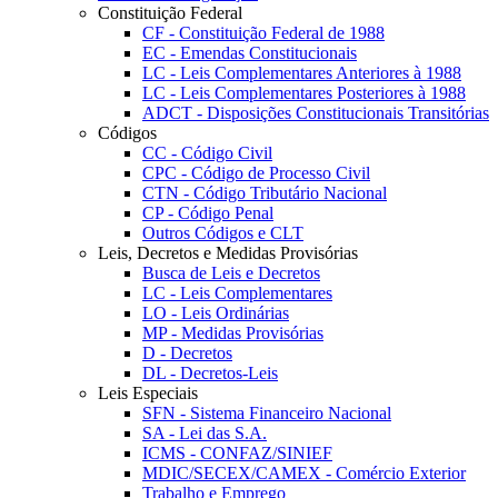
Constituição Federal
CF - Constituição Federal de 1988
EC - Emendas Constitucionais
LC - Leis Complementares Anteriores à 1988
LC - Leis Complementares Posteriores à 1988
ADCT - Disposições Constitucionais Transitórias
Códigos
CC - Código Civil
CPC - Código de Processo Civil
CTN - Código Tributário Nacional
CP - Código Penal
Outros Códigos e CLT
Leis, Decretos e Medidas Provisórias
Busca de Leis e Decretos
LC - Leis Complementares
LO - Leis Ordinárias
MP - Medidas Provisórias
D - Decretos
DL - Decretos-Leis
Leis Especiais
SFN - Sistema Financeiro Nacional
SA - Lei das S.A.
ICMS - CONFAZ/SINIEF
MDIC/SECEX/CAMEX - Comércio Exterior
Trabalho e Emprego