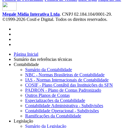
Megale Mídia Interativa Ltda
. CNPJ 02.184.104/0001-29.
©1999-2026 Cosif-e Digital. Todos os direitos reservados.
Página Inicial
Sumário das referências técnicas
Contabilidade
Sumário da Contabilidade
NBC - Normas Brasileiras de Contabilidade
IAS - Normas Internacionais de Contabilidade
COSIF - Plano Contábil das Instituições do SFN
PADRON - Plano de Contas Padronizado
Outros Planos de Contas
Especializações da Contabilidade
Contabilidade Administrativa - Subdivisões
Contabilidade Operacional - Subdivisões
Ramificações da Contabilidade
Legislação
Sumário da Legislação