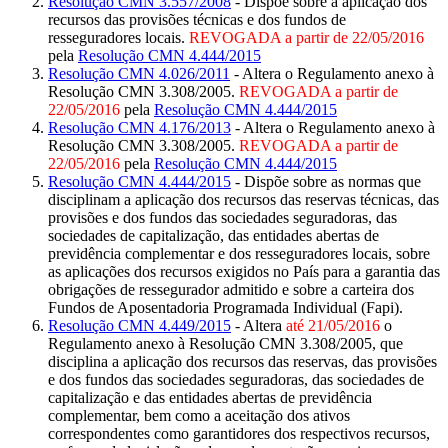
Resolução CMN 3.557/2008
- Dispõe sobre a aplicação dos
recursos das provisões técnicas e dos fundos de
resseguradores locais.
REVOGADA a partir de 22/05/2016
pela
Resolução CMN 4.444/2015
Resolução CMN 4.026/2011
- Altera o Regulamento anexo à
Resolução CMN 3.308/2005.
REVOGADA a partir de
22/05/2016
pela
Resolução CMN 4.444/2015
Resolução CMN 4.176/2013
- Altera o Regulamento anexo à
Resolução CMN 3.308/2005.
REVOGADA a partir de
22/05/2016
pela
Resolução CMN 4.444/2015
Resolução CMN 4.444/2015
- Dispõe sobre as normas que
disciplinam a aplicação dos recursos das reservas técnicas, das
provisões e dos fundos das sociedades seguradoras, das
sociedades de capitalização, das entidades abertas de
previdência complementar e dos resseguradores locais, sobre
as aplicações dos recursos exigidos no País para a garantia das
obrigações de ressegurador admitido e sobre a carteira dos
Fundos de Aposentadoria Programada Individual (Fapi).
Resolução CMN 4.449/2015
- Altera
até 21/05/2016
o
Regulamento anexo à Resolução CMN 3.308/2005, que
disciplina a aplicação dos recursos das reservas, das provisões
e dos fundos das sociedades seguradoras, das sociedades de
capitalização e das entidades abertas de previdência
complementar, bem como a aceitação dos ativos
correspondentes como garantidores dos respectivos recursos,