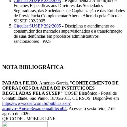
Circular SUSEP 234/2003
-
Regulamenta a Atribuição de
Funções Específicas aos Diretores das Sociedades
Seguradoras, das Sociedades de Capitalização e das Entidades
de Previdência Complementar Aberta. Alterada pela Circular
SUSEP 292/2005.
Circular SUSEP 292/2005
- Disciplina o atendimento ao
consumidor dos mercados supervisionados e a transformação
de suas denúncias em processos administrativos
sancionadores - PAS
NOTA BIBLIOGRÁFICA
PARADA FILHO
, Américo Garcia. "
CONHECIMENTO DE
OPERAÇÕES DA ÁREA DE INSTITUIÇÕES
REGULADAS PELA SUSEP
". COSIF Eletrônico - Portal de
Contabilidade. São Paulo, 18/05/2011. CURSOS. Disponível em
https://www.cosif.com.br/publica.asp?
arquivo=Anexo3examequaliftecn04
. Acessado sexta-feira, 7 de
agosto de 2026.
QR CODE - MOBILE LINK