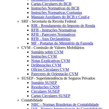
Cartas-Circulares do BCB
Instruções Normativas do BCB
Instruções Normativas Conjuntas
Manuais Auxiliares do BCB e Cosif-e
SRF - Secretaria da Receita Federal
RIR - Regulamento do Imposto de Renda
RFB - Instruções Normativas
RFB - Pareceres Normativos
RFB - Atos Declaratórios
MF - Portarias do Ministério da Fazenda
CVM - Comissão de Valores Mobiliários
Sumário sobre CVM
Instruções CVM
Notas Explicativas CVM
Deliberações CVM
Ofícios Circulares CVM
Pareceres de Orientação CVM
SUSEP - Superintendência de Seguros Privados
Sumário SUSEP
Resoluções CNSP
Circulares SUSEP
Cartas Circulares SUSEP
Contabilidade
NBC - Normas Brasileiras de Contabilidade
IAS - Normas Internacionais de Contabilidade