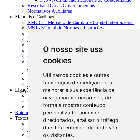
Resenhas Diárias Governamentais
Normativos Auxiliares
Manuais e Cartilhas
RMCCI - Mercado de Câmbio e Capital Internacional
MNI - Manual de Normas e Instruções
MTVM - Manual de Títulos e Valores Mobiliários
MCR - Manual de Crédito Rural
SISORF - Manual de Organização do SFN
O nosso site usa
MASUP - Manual de Supervisão Bancária
CADOC - Catálogo de Documentos
cookies
CNAE-CONCLA - Classificação Nacional de
Atividades Econômicas
PMF - Cartilhas do BCB
Utilizamos cookies e outras
Manuais Auxiliares do BCB e Cosif-e
tecnologias de medição para
Resenhas Diárias Governamentais
melhorar a sua experiência de
Ligações Externas
Links Úteis
navegação no nosso site, de
Presidência da República
forma a mostrar conteúdo
Agências Nacionais Reguladoras
personalizado, anúncios
Roteiros para Estudos
Textos
direcionados, analisar o tráfego
Índice de Textos
do site e entender de onde vêm
Editorial
os visitantes.
Monografias