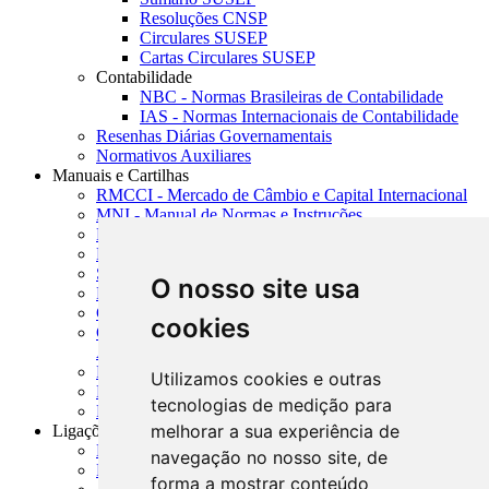
Resoluções CNSP
Circulares SUSEP
Cartas Circulares SUSEP
Contabilidade
NBC - Normas Brasileiras de Contabilidade
IAS - Normas Internacionais de Contabilidade
Resenhas Diárias Governamentais
Normativos Auxiliares
Manuais e Cartilhas
RMCCI - Mercado de Câmbio e Capital Internacional
MNI - Manual de Normas e Instruções
MTVM - Manual de Títulos e Valores Mobiliários
MCR - Manual de Crédito Rural
SISORF - Manual de Organização do SFN
O nosso site usa
MASUP - Manual de Supervisão Bancária
CADOC - Catálogo de Documentos
cookies
CNAE-CONCLA - Classificação Nacional de
Atividades Econômicas
PMF - Cartilhas do BCB
Utilizamos cookies e outras
Manuais Auxiliares do BCB e Cosif-e
tecnologias de medição para
Resenhas Diárias Governamentais
melhorar a sua experiência de
Ligações Externas
Links Úteis
navegação no nosso site, de
Presidência da República
forma a mostrar conteúdo