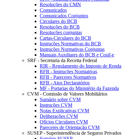
Resoluções do CMN
Comunicados
Comunicados Conjuntos
Circulares do BCB
Resoluções do BCB
Resoluções conjuntas
Cartas-Circulares do BCB
Instruções Normativas do BCB
Instruções Normativas Conjuntas
Manuais Auxiliares do BCB e Cosif-e
SRF - Secretaria da Receita Federal
RIR - Regulamento do Imposto de Renda
RFB - Instruções Normativas
RFB - Pareceres Normativos
RFB - Atos Declaratórios
MF - Portarias do Ministério da Fazenda
CVM - Comissão de Valores Mobiliários
Sumário sobre CVM
Instruções CVM
Notas Explicativas CVM
Deliberações CVM
Ofícios Circulares CVM
Pareceres de Orientação CVM
SUSEP - Superintendência de Seguros Privados
Sumário SUSEP