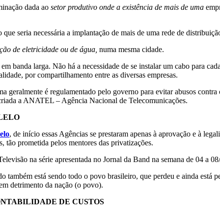
inação dada ao
setor produtivo onde a existência de mais de uma
emp
isto que seria necessária a implantação de mais de uma rede de distribu
ição de eletricidade ou de água,
numa mesma cidade.
ernet em banda larga. Não há a necessidade de se instalar um cabo para 
lidade, por compartilhamento entre as diversas empresas.
tema geralmente é regulamentado pelo governo para evitar abusos contra
i criada a ANATEL – Agência Nacional de Telecomunicações.
LELO
elo
, de início essas Agências se prestaram apenas à aprovação e à leg
, tão prometida pelos mentores das privatizações.
e Televisão na série apresentada no Jornal da Band na semana de 04 a 08
do também está sendo todo o povo brasileiro, que perdeu e ainda está
 em detrimento da nação (o povo).
ONTABILIDADE DE CUSTOS