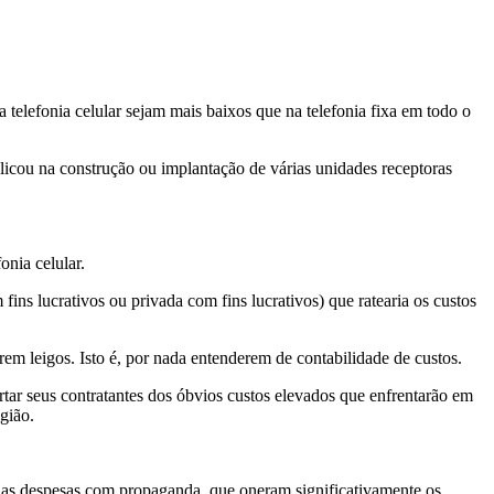
 telefonia celular sejam mais baixos que na telefonia fixa em todo o
licou na construção ou implantação de várias unidades receptoras
onia celular.
fins lucrativos ou privada com fins lucrativos) que ratearia os custos
rem leigos. Isto é, por nada entenderem de contabilidade de custos.
tar seus contratantes dos óbvios custos elevados que enfrentarão em
gião.
 as despesas com propaganda, que oneram significativamente os