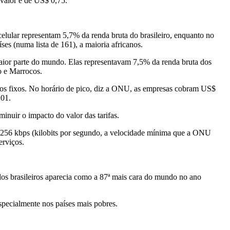
 valor é de US$ 0,75.
elular representam 5,7% da renda bruta do brasileiro, enquanto no
íses (numa lista de 161), a maioria africanos.
maior parte do mundo. Elas representavam 7,5% da renda bruta dos
o e Marrocos.
elhos fixos. No horário de pico, diz a ONU, as empresas cobram US$
,01.
minuir o impacto do valor das tarifas.
 de 256 kbps (kilobits por segundo, a velocidade mínima que a ONU
erviços.
s dos brasileiros aparecia como a 87ª mais cara do mundo no ano
pecialmente nos países mais pobres.