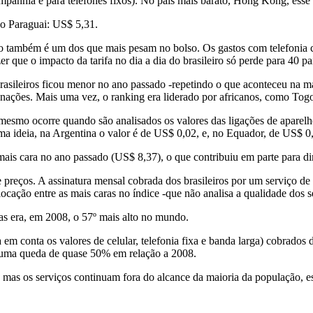
ompanhia e para telefones fixos). No país mais barato, Hong Kong, esse
do Paraguai: US$ 5,31.
mo também é um dos que mais pesam no bolso. Os gastos com telefonia c
r que o impacto da tarifa no dia a dia do brasileiro só perde para 40 pa
brasileiros ficou menor no ano passado -repetindo o que aconteceu na 
 nações. Mais uma vez, o ranking era liderado por africanos, como Tog
s -o mesmo ocorre quando são analisados os valores das ligações de apar
 uma ideia, na Argentina o valor é de US$ 0,02, e, no Equador, de US$ 0
ª mais cara no ano passado (US$ 8,37), o que contribuiu em parte para di
 de preços. A assinatura mensal cobrada dos brasileiros por um serviço
locação entre as mais caras no índice -que não analisa a qualidade dos s
ias era, em 2008, o 57º mais alto no mundo.
a em conta os valores de celular, telefonia fixa e banda larga) cobrado
 uma queda de quase 50% em relação a 2008.
 os serviços continuam fora do alcance da maioria da população, es