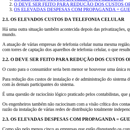
O DEVE SER FEITO PARA REDUÇÃO DOS CUSTOS O
OS ELEVADAS DESPESAS COM PROPAGANDA = GU
2.1.
OS ELEVADOS CUSTOS DA TELEFONIA CELULAR
Há uma outra situação também acontecida depois das privatizações, que
mundo.
A atuação de várias empresas de telefonia celular numa mesma região,
com torres de captação dos aparelhos de telefonia celular, o que resu
2.2.
O DEVE SER FEITO PARA REDUÇÃO DOS CUSTOS 
O custo para o consumidor seria bem menor se houvesse uma única rede 
Para redução dos custos de instalação e de administração do sistema de
com às demais participantes do sistema.
É uma questão de raciocínio lógico praticado pelos contabilistas, que
Os engenheiros também não raciocinam com a visão crítica dos contado
razão da instalação de várias redes de distribuição totalmente inde
2.3.
OS ELEVADAS DESPESAS COM PROPAGANDA = GU
Como são pelo menos cinco as empresas que estão disputando os cons