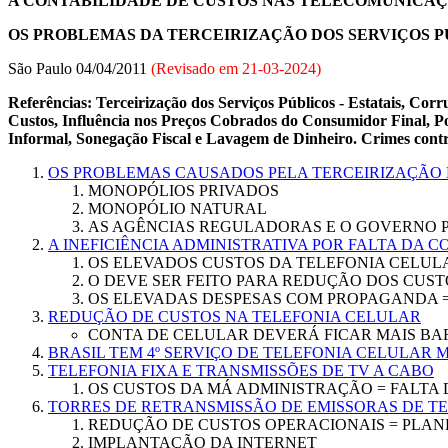
A CONTABILIDADE DE CUSTOS NAS TELECOMUNICA
OS PROBLEMAS DA TERCEIRIZAÇÃO DOS SERVIÇOS P
São Paulo 04/04/2011
(Revisado em
21-03-2024
)
Referências: Terceirização dos Serviços Públicos - Estatais, Cor
Custos, Influência nos Preços Cobrados do Consumidor Final, Po
Informal, Sonegação Fiscal e Lavagem de Dinheiro. Crimes contr
OS PROBLEMAS CAUSADOS PELA TERCEIRIZAÇÃO 
MONOPÓLIOS PRIVADOS
MONOPÓLIO NATURAL
AS AGÊNCIAS REGULADORAS E O GOVERNO 
A INEFICIÊNCIA ADMINISTRATIVA POR FALTA DA 
OS ELEVADOS CUSTOS DA TELEFONIA CELUL
O DEVE SER FEITO PARA REDUÇÃO DOS CUST
OS ELEVADAS DESPESAS COM PROPAGANDA 
REDUÇÃO DE CUSTOS NA TELEFONIA CELULAR
CONTA DE CELULAR DEVERÁ FICAR MAIS BAR
BRASIL TEM 4º SERVIÇO DE TELEFONIA CELULAR 
TELEFONIA FIXA E TRANSMISSÕES DE TV A CABO
OS CUSTOS DA MÁ ADMINISTRAÇÃO = FALTA
TORRES DE RETRANSMISSÃO DE EMISSORAS DE T
REDUÇÃO DE CUSTOS OPERACIONAIS = PLA
IMPLANTAÇÃO DA INTERNET