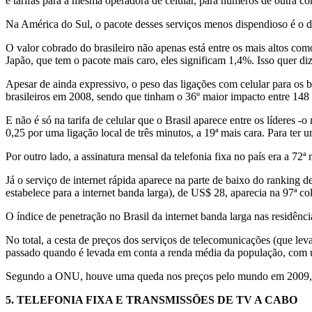
e tarifas para a mesma operadora de celular, para números de outra c
Na América do Sul, o pacote desses serviços menos dispendioso é o 
O valor cobrado do brasileiro não apenas está entre os mais altos co
Japão, que tem o pacote mais caro, eles significam 1,4%. Isso quer dize
Apesar de ainda expressivo, o peso das ligações com celular para os 
brasileiros em 2008, sendo que tinham o 36º maior impacto entre 148
E não é só na tarifa de celular que o Brasil aparece entre os lídere
0,25 por uma ligação local de três minutos, a 19ª mais cara. Para ter
Por outro lado, a assinatura mensal da telefonia fixa no país era a 72
Já o serviço de internet rápida aparece na parte de baixo do ranking
estabelece para a internet banda larga), de US$ 28, aparecia na 97ª co
O índice de penetração no Brasil da internet banda larga nas residênc
No total, a cesta de preços dos serviços de telecomunicações (que lev
passado quando é levada em conta a renda média da população, com
Segundo a ONU, houve uma queda nos preços pelo mundo em 2009, mas
5.
TELEFONIA FIXA E TRANSMISSÕES DE TV A CABO