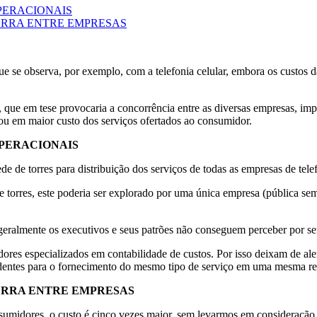
PERACIONAIS
ERRA ENTRE EMPRESAS
 se observa, por exemplo, com a telefonia celular, embora os custos da
 que em tese provocaria a concorrência entre as diversas empresas, imp
ltou em maior custo dos serviços ofertados ao consumidor.
OPERACIONAIS
de torres para distribuição dos serviços de todas as empresas de telef
 torres, este poderia ser explorado por uma única empresa (pública sem 
 geralmente os executivos e seus patrões não conseguem perceber por se
res especializados em contabilidade de custos. Por isso deixam de aler
pendentes para o fornecimento do mesmo tipo de serviço em uma mesma re
ERRA ENTRE EMPRESAS
umidores, o custo é cinco vezes maior, sem levarmos em consideração