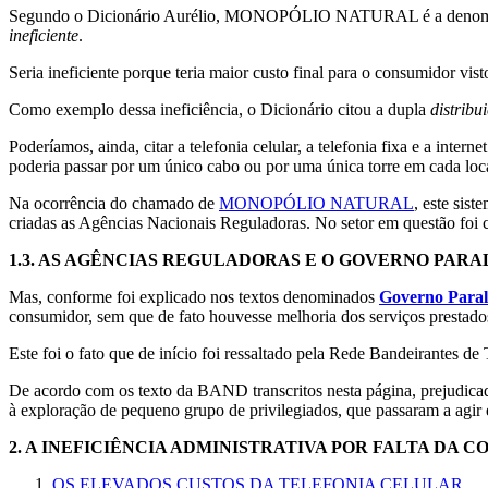
Segundo o Dicionário Aurélio, MONOPÓLIO NATURAL é a denom
ineficiente
.
Seria ineficiente porque teria maior custo final para o consumidor v
Como exemplo dessa ineficiência, o Dicionário citou a dupla
distribu
Poderíamos, ainda, citar a telefonia celular, a telefonia fixa e a int
poderia passar por um único cabo ou por uma única torre em cada loca
Na ocorrência do chamado de
MONOPÓLIO NATURAL
, este sis
criadas as Agências Nacionais Reguladoras. No setor em questão fo
1.3.
AS AGÊNCIAS REGULADORAS E O GOVERNO PARA
Mas, conforme foi explicado nos textos denominados
Governo Paral
consumidor, sem que de fato houvesse melhoria dos serviços prestados
Este foi o fato que de início foi ressaltado pela Rede Bandeirantes d
De acordo com os texto da BAND transcritos nesta página, prejudica
à exploração de pequeno grupo de privilegiados, que passaram a agir
2.
A INEFICIÊNCIA ADMINISTRATIVA POR FALTA DA C
OS ELEVADOS CUSTOS DA TELEFONIA CELULAR