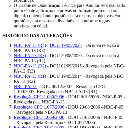
específicas.
O Exame de Qualificação Técnica para Auditor será realizado
por meio de aplicação de provas no formato presencial ou
digital, contemplando questões para respostas objetivas e/ou
questões para respostas dissertativas, conforme regras
previstas em edital.
HISTÓRICO DAS ALTERAÇÕES
NBC-PA-13 (R4)
-
DOU 19/05/2025
- Dá nova redação à
NBC PA 13 (R3)
NBC-PA-13 (R3)
- DOU 20/08/2020
-
Dá nova redação à
NBC PA 13 (R2)
NBC-PA-13 (R2)
- DOU 02/09/2015 - Revogada pela NBC-
PA-13 (R3)
NBC-PA-13 (R1)
- DOU 19/05/2014 - Revogada pela NBC-
PA-13 (R2)
NBC-PA-13
- DOU 06/12/2007 - Resolução CFC
1.109/2007 -Revogada pela NBC-PA-13 (R1)
Resolução CFC 1.080/2006
- DOU26/10/2006 - NBC-P-05 -
Revogada pela NBC-PA-13
Resolução CFC 1.077/2006
- DOU 29/08/2006 - NBC-P-05
- Revogada pela NBC-PA-13
Resolução CFC 1.069/2006
- DOU 21/02/2006 - NBC-P-05
- Revogada pela Resolução CFC 1.077/2006
Resolução CFC 0.031/2005
- DOU 18/08/2005 - NBC-P-05