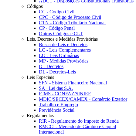
ADCT - Disposições Constitucionais Transitórias
Códigos
CC - Código Civil
CPC - Código de Processo Civil
CTN - Código Tributário Nacional
CP - Código Penal
Outros Códigos e CLT
Leis, Decretos e Medidas Provisórias
Busca de Leis e Decretos
LC - Leis Complementares
LO - Leis Ordinárias
MP - Medidas Provisórias
D - Decretos
DL - Decretos-Leis
Leis Especiais
SFN - Sistema Financeiro Nacional
SA - Lei das S.A.
ICMS - CONFAZ/SINIEF
MDIC/SECEX/CAMEX - Comércio Exterior
Trabalho e Emprego
Previdência Social
Regulamentos
RIR - Regulamento do Imposto de Renda
RMCCI - Mercado de Câmbio e Capital
Internacional