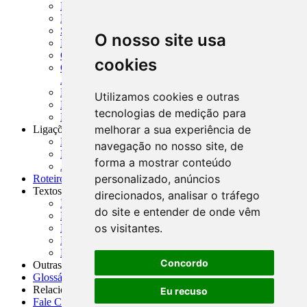
MTVM - Manual de Títulos e Valores Mobiliários
MCR - Manual de Crédito Rural
SISORF - Manual de Organização do SFN
O nosso site usa
MASUP - Manual de Supervisão Bancária
CADOC - Catálogo de Documentos
cookies
CNAE-CONCLA - Classificação Nacional de
Atividades Econômicas
PMF - Cartilhas do BCB
Utilizamos cookies e outras
Manuais Auxiliares do BCB e Cosif-e
tecnologias de medição para
Resenhas Diárias Governamentais
melhorar a sua experiência de
Ligações Externas
Links Úteis
navegação no nosso site, de
Presidência da República
forma a mostrar conteúdo
Agências Nacionais Reguladoras
personalizado, anúncios
Roteiros para Estudos
Textos
direcionados, analisar o tráfego
Índice de Textos
do site e entender de onde vêm
Editorial
os visitantes.
Monografias
Na Imprensa
Fórum de Discussão
Concordo
Outras ferramentas
Glossário
Relacionamento
Eu recuso
Fale Conosco