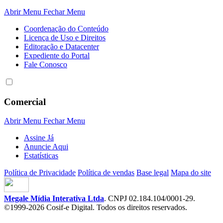
Abrir Menu
Fechar Menu
Coordenação do Conteúdo
Licença de Uso e Direitos
Editoração e Datacenter
Expediente do Portal
Fale Conosco
Comercial
Abrir Menu
Fechar Menu
Assine Já
Anuncie Aqui
Estatísticas
Política de Privacidade
Política de vendas
Base legal
Mapa do site
Megale Mídia Interativa Ltda
. CNPJ 02.184.104/0001-29.
©1999-2026 Cosif-e Digital. Todos os direitos reservados.