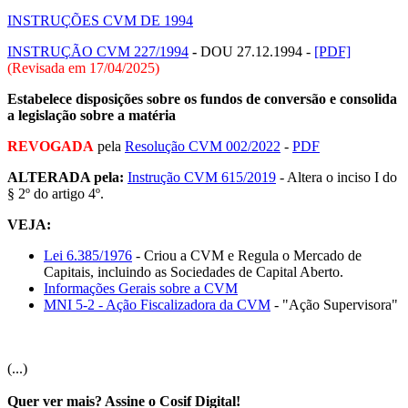
INSTRUÇÕES CVM DE 1994
INSTRUÇÃO CVM 227/1994
-
DOU 27.12.1994 -
[PDF]
(Revisada em
17/04/2025
)
Estabelece disposições sobre os fundos de conversão e consolida
a legislação sobre a matéria
REVOGADA
pela
Resolução CVM 002/2022
-
PDF
ALTERADA pela:
Instrução CVM 615/2019
- Altera o inciso I do
§ 2º do artigo 4º.
VEJA:
Lei 6.385/1976
- Criou a CVM e Regula o Mercado de
Capitais, incluindo as Sociedades de Capital Aberto.
Informações Gerais sobre a CVM
MNI 5-2 - Ação Fiscalizadora da CVM
- "Ação Supervisora"
(...)
Quer ver mais? Assine o Cosif Digital!