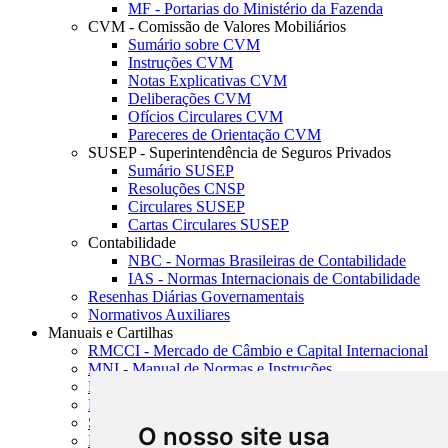
MF - Portarias do Ministério da Fazenda
CVM - Comissão de Valores Mobiliários
Sumário sobre CVM
Instruções CVM
Notas Explicativas CVM
Deliberações CVM
Ofícios Circulares CVM
Pareceres de Orientação CVM
SUSEP - Superintendência de Seguros Privados
Sumário SUSEP
Resoluções CNSP
Circulares SUSEP
Cartas Circulares SUSEP
Contabilidade
NBC - Normas Brasileiras de Contabilidade
IAS - Normas Internacionais de Contabilidade
Resenhas Diárias Governamentais
Normativos Auxiliares
Manuais e Cartilhas
RMCCI - Mercado de Câmbio e Capital Internacional
MNI - Manual de Normas e Instruções
MTVM - Manual de Títulos e Valores Mobiliários
MCR - Manual de Crédito Rural
SISORF - Manual de Organização do SFN
O nosso site usa
MASUP - Manual de Supervisão Bancária