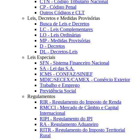
CTN - Código Tributário Nacional
CP - Código Penal
Outros Códigos e CLT
Leis, Decretos e Medidas Provisórias
Busca de Leis e Decretos
LC - Leis Complementares
LO - Leis Ordinárias
MP - Medidas Provisórias
D - Decretos
DL - Decretos-Leis
Leis Especiais
SFN - Sistema Financeiro Nacional
SA - Lei das S.A.
ICMS - CONFAZ/SINIEF
MDIC/SECEX/CAMEX - Comércio Exterior
Trabalho e Emprego
Previdência Social
Regulamentos
RIR - Regulamento do Imposto de Renda
RMCCI - Mercado de Câmbio e Capital
Internacional
RIPI - Regulamento do IPI
RA - Regulamento Aduaneiro
RITR - Regulamento do Imposto Territorial
Rural