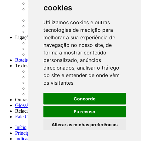
CADOC - Catálogo de Documentos
cookies
CNAE-CONCLA - Classificação Nacional de
Atividades Econômicas
PMF - Cartilhas do BCB
Utilizamos cookies e outras
Manuais Auxiliares do BCB e Cosif-e
tecnologias de medição para
Resenhas Diárias Governamentais
melhorar a sua experiência de
Ligações Externas
Links Úteis
navegação no nosso site, de
Presidência da República
forma a mostrar conteúdo
Agências Nacionais Reguladoras
personalizado, anúncios
Roteiros para Estudos
Textos
direcionados, analisar o tráfego
Índice de Textos
do site e entender de onde vêm
Editorial
os visitantes.
Monografias
Na Imprensa
Fórum de Discussão
Concordo
Outras ferramentas
Glossário
Relacionamento
Eu recuso
Fale Conosco
Alterar as minhas preferências
Início
Principais notícias
Indicadores