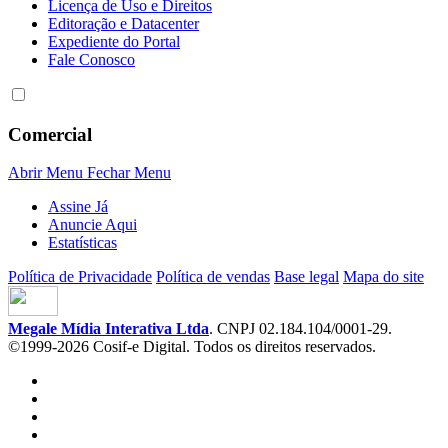
Licença de Uso e Direitos
Editoração e Datacenter
Expediente do Portal
Fale Conosco
Comercial
Abrir Menu
Fechar Menu
Assine Já
Anuncie Aqui
Estatísticas
Política de Privacidade
Política de vendas
Base legal
Mapa do site
Megale Mídia Interativa Ltda
. CNPJ 02.184.104/0001-29.
©1999-2026 Cosif-e Digital. Todos os direitos reservados.