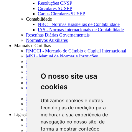
Resoluções CNSP
Circulares SUSEP
Cartas Circulares SUSEP
Contabilidade
NBC - Normas Brasileiras de Contabilidade
IAS - Normas Internacionais de Contabilidade
Resenhas Diárias Governamentais
Normativos Auxiliares
Manuais e Cartilhas
RMCCI - Mercado de Câmbio e Capital Internacional
MNI - Manual de Normas e Instruções
MTVM - Manual de Títulos e Valores Mobiliários
MCR - Manual de Crédito Rural
SISORF - Manual de Organização do SFN
O nosso site usa
MASUP - Manual de Supervisão Bancária
CADOC - Catálogo de Documentos
cookies
CNAE-CONCLA - Classificação Nacional de
Atividades Econômicas
PMF - Cartilhas do BCB
Utilizamos cookies e outras
Manuais Auxiliares do BCB e Cosif-e
tecnologias de medição para
Resenhas Diárias Governamentais
melhorar a sua experiência de
Ligações Externas
Links Úteis
navegação no nosso site, de
Presidência da República
forma a mostrar conteúdo
Agências Nacionais Reguladoras