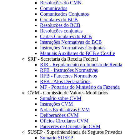
Resoluções do CMN
Comunicados
Comunicados Conjuntos
Circulares do BCB
Resoluções do BCB
Resoluções conjuntas
Cartas-Circulares do BCB
Instruções Normativas do BCB
Instruções Normativas Conjuntas
Manuais Auxiliares do BCB e Cosif-e
SRF - Secretaria da Receita Federal
RIR - Regulamento do Imposto de Renda
RFB - Instruções Normativas
RFB - Pareceres Normativos
RFB - Atos Declaratórios
MF - Portarias do Ministério da Fazenda
CVM - Comissão de Valores Mobiliários
Sumário sobre CVM
Instruções CVM
Notas Explicativas CVM
Deliberações CVM
Ofícios Circulares CVM
Pareceres de Orientação CVM
SUSEP - Superintendência de Seguros Privados
Sumário SUSEP