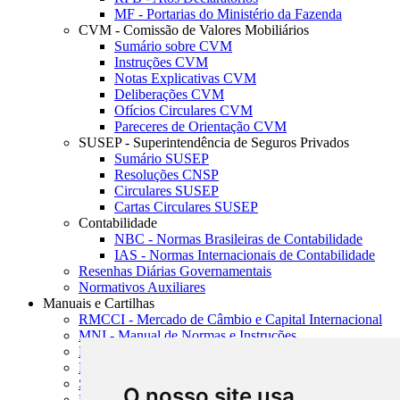
MF - Portarias do Ministério da Fazenda
CVM - Comissão de Valores Mobiliários
Sumário sobre CVM
Instruções CVM
Notas Explicativas CVM
Deliberações CVM
Ofícios Circulares CVM
Pareceres de Orientação CVM
SUSEP - Superintendência de Seguros Privados
Sumário SUSEP
Resoluções CNSP
Circulares SUSEP
Cartas Circulares SUSEP
Contabilidade
NBC - Normas Brasileiras de Contabilidade
IAS - Normas Internacionais de Contabilidade
Resenhas Diárias Governamentais
Normativos Auxiliares
Manuais e Cartilhas
RMCCI - Mercado de Câmbio e Capital Internacional
MNI - Manual de Normas e Instruções
MTVM - Manual de Títulos e Valores Mobiliários
MCR - Manual de Crédito Rural
SISORF - Manual de Organização do SFN
O nosso site usa
MASUP - Manual de Supervisão Bancária