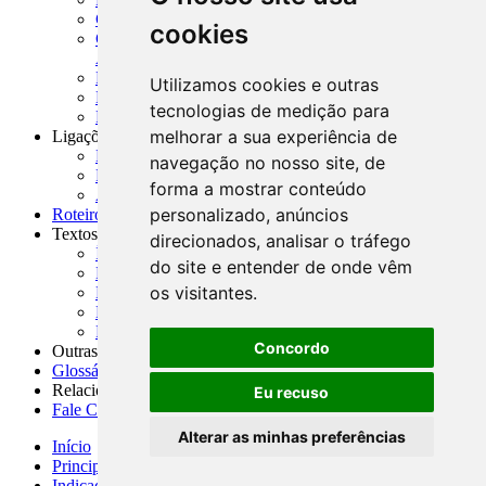
CADOC - Catálogo de Documentos
cookies
CNAE-CONCLA - Classificação Nacional de
Atividades Econômicas
PMF - Cartilhas do BCB
Utilizamos cookies e outras
Manuais Auxiliares do BCB e Cosif-e
tecnologias de medição para
Resenhas Diárias Governamentais
melhorar a sua experiência de
Ligações Externas
Links Úteis
navegação no nosso site, de
Presidência da República
forma a mostrar conteúdo
Agências Nacionais Reguladoras
personalizado, anúncios
Roteiros para Estudos
Textos
direcionados, analisar o tráfego
Índice de Textos
do site e entender de onde vêm
Editorial
os visitantes.
Monografias
Na Imprensa
Fórum de Discussão
Concordo
Outras ferramentas
Glossário
Relacionamento
Eu recuso
Fale Conosco
Alterar as minhas preferências
Início
Principais notícias
Indicadores