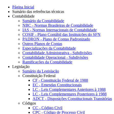
Página Inicial
Sumário das referências técnicas
Contabilidade
Sumário da Contabilidade
NBC - Normas Brasileiras de Contabilidade
IAS - Normas Internacionais de Contabilidade
COSIF - Plano Contábil das Instituições do SFN
PADRON - Plano de Contas Padronizado
Outros Planos de Contas
Especializações da Contabilidade
Contabilidade Administrativa - Subdivisões
Contabilidade Operacional - Subdivisões
Ramificações da Contabilidade
Legislação
Sumário da Legislação
Constituição Federal
CF - Constituição Federal de 1988
EC - Emendas Constitucionais
LC - Leis Complementares Anteriores à 1988
LC - Leis Complementares Posteriores à 1988
ADCT - Disposições Constitucionais Transitórias
Códigos
CC - Código Civil
CPC - Código de Processo Civil