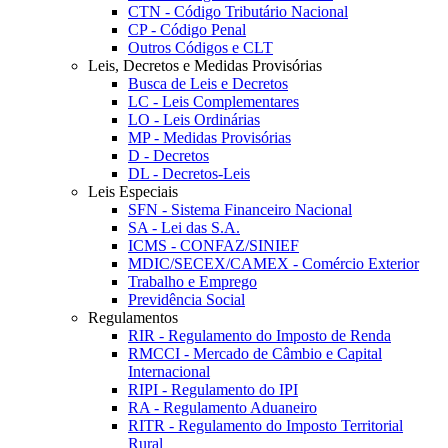
CTN - Código Tributário Nacional
CP - Código Penal
Outros Códigos e CLT
Leis, Decretos e Medidas Provisórias
Busca de Leis e Decretos
LC - Leis Complementares
LO - Leis Ordinárias
MP - Medidas Provisórias
D - Decretos
DL - Decretos-Leis
Leis Especiais
SFN - Sistema Financeiro Nacional
SA - Lei das S.A.
ICMS - CONFAZ/SINIEF
MDIC/SECEX/CAMEX - Comércio Exterior
Trabalho e Emprego
Previdência Social
Regulamentos
RIR - Regulamento do Imposto de Renda
RMCCI - Mercado de Câmbio e Capital
Internacional
RIPI - Regulamento do IPI
RA - Regulamento Aduaneiro
RITR - Regulamento do Imposto Territorial
Rural