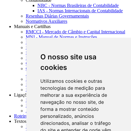
Contabilidade
NBC - Normas Brasileiras de Contabilidade
IAS - Normas Internacionais de Contabilidade
Resenhas Diárias Governamentais
Normativos Auxiliares
Manuais e Cartilhas
RMCCI - Mercado de Câmbio e Capital Internacional
MNI - Manual de Normas e Instruções
MTVM - Manual de Títulos e Valores Mobiliários
MCR - Manual de Crédito Rural
SISORF - Manual de Organização do SFN
O nosso site usa
MASUP - Manual de Supervisão Bancária
CADOC - Catálogo de Documentos
cookies
CNAE-CONCLA - Classificação Nacional de
Atividades Econômicas
PMF - Cartilhas do BCB
Utilizamos cookies e outras
Manuais Auxiliares do BCB e Cosif-e
tecnologias de medição para
Resenhas Diárias Governamentais
melhorar a sua experiência de
Ligações Externas
Links Úteis
navegação no nosso site, de
Presidência da República
forma a mostrar conteúdo
Agências Nacionais Reguladoras
personalizado, anúncios
Roteiros para Estudos
Textos
direcionados, analisar o tráfego
Índice de Textos
do site e entender de onde vêm