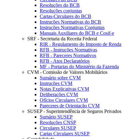
Resoluções do BCB
Resoluções conjuntas
Cartas-Circulares do BCB
Instruções Normativas do BCB
Instruções Normativas Conjuntas
Manuais Auxiliares do BCB e Cosif-e
SRF - Secretaria da Receita Federal
RIR - Regulamento do Imposto de Renda
RFB - Instruções Normativas
RFB - Pareceres Normativos
RFB - Atos Declaratórios
MF - Portarias do Ministério da Fazenda
CVM - Comissão de Valores Mobiliários
Sumário sobre CVM
Instruções CVM
Notas Explicativas CVM
Deliberações CVM
Ofícios Circulares CVM
Pareceres de Orientação CVM
SUSEP - Superintendência de Seguros Privados
Sumário SUSEP
Resoluções CNSP
Circulares SUSEP
Cartas Circulares SUSEP