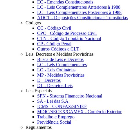
EC - Emendas Constitucionais
LC - Leis Complementares Anteriores à 1988
LC - Leis Complementares Posteriores à 1988
ADCT - Disposições Constitucionais Transitórias
Códigos
CC - Código Civil
CPC - Código de Processo Civil
CTN - Código Tributário Nacional
CP - Código Penal
Outros Códigos e CLT
Leis, Decretos e Medidas Provisórias
Busca de Leis e Decretos
LC - Leis Complementares
LO - Leis Ordinárias
MP - Medidas Provisórias
D - Decretos
DL - Decretos-Leis
Leis Especiais
SFN - Sistema Financeiro Nacional
SA - Lei das S.A.
ICMS - CONFAZ/SINIEF
MDIC/SECEX/CAMEX - Comércio Exterior
Trabalho e Emprego
Previdência Social
Regulamentos