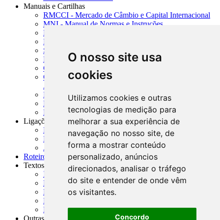
Manuais e Cartilhas
RMCCI - Mercado de Câmbio e Capital Internacional
MNI - Manual de Normas e Instruções
MTVM - Manual de Títulos e Valores Mobiliários
MCR - Manual de Crédito Rural
SISORF - Manual de Organização do SFN
O nosso site usa
MASUP - Manual de Supervisão Bancária
CADOC - Catálogo de Documentos
cookies
CNAE-CONCLA - Classificação Nacional de
Atividades Econômicas
PMF - Cartilhas do BCB
Utilizamos cookies e outras
Manuais Auxiliares do BCB e Cosif-e
tecnologias de medição para
Resenhas Diárias Governamentais
melhorar a sua experiência de
Ligações Externas
Links Úteis
navegação no nosso site, de
Presidência da República
forma a mostrar conteúdo
Agências Nacionais Reguladoras
personalizado, anúncios
Roteiros para Estudos
Textos
direcionados, analisar o tráfego
Índice de Textos
do site e entender de onde vêm
Editorial
os visitantes.
Monografias
Na Imprensa
Fórum de Discussão
Concordo
Outras ferramentas