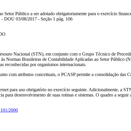
o Setor Público a ser adotado obrigatoriamente para o exercício fin
). - DOU 03/08/2017 - Seção 1 pág. 106
IDO
 do Tesouro Nacional (STN), em conjunto com o Grupo Técnico de Proc
, às Normas Brasileiras de Contabilidade Aplicadas ao Setor Público (
cas reconhecidas por organismos internacionais.
nto com atributos conceituais, o PCASP permite a consolidação das C
rnet para uso obrigatório no exercício seguinte. Adicionalmente, a S
ncia para desenvolvimento de suas rotinas e sistemas. O quadro a segui
 101/2000