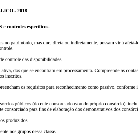
ICO - 2018
 controles específicos.
no patrimônio, mas que, direta ou indiretamente, possam vir à afetá-lo,
ntrole.
e controle das disponibilidades.
a ativa, dos que se encontram em processamento. Compreende as contas
os inscritos.
reencham os requisitos para reconhecimento como passivo, conforme ident
rcios públicos (do ente consorciado e/ou do próprio consórcio), incluin
te consorciado para fins de elaboração dos demonstrativos dos consórc
ços produzidos.
ente nos grupos dessa classe.