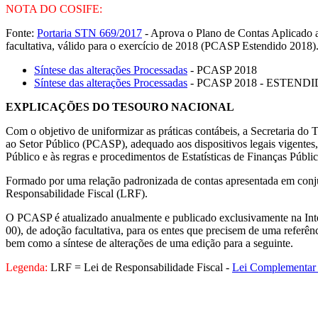
NOTA DO COSIFE:
Fonte:
Portaria STN 669/2017
- Aprova o Plano de Contas Aplicado a
facultativa, válido para o exercício de 2018 (PCASP Estendido 2018
Síntese das alterações Processadas
- PCASP 2018
Síntese das alterações Processadas
- PCASP 2018 - ESTEND
EXPLICAÇÕES DO TESOURO NACIONAL
Com o objetivo de uniformizar as práticas contábeis, a Secretaria
ao Setor Público (PCASP), adequado aos dispositivos legais vigentes
Público e às regras e procedimentos de Estatísticas de Finanças Públi
Formado por uma relação padronizada de contas apresentada em conju
Responsabilidade Fiscal (LRF).
O PCASP é atualizado anualmente e publicado exclusivamente na Inte
00), de adoção facultativa, para os entes que precisem de uma referê
bem como a síntese de alterações de uma edição para a seguinte.
Legenda:
LRF = Lei de Responsabilidade Fiscal -
Lei Complementar