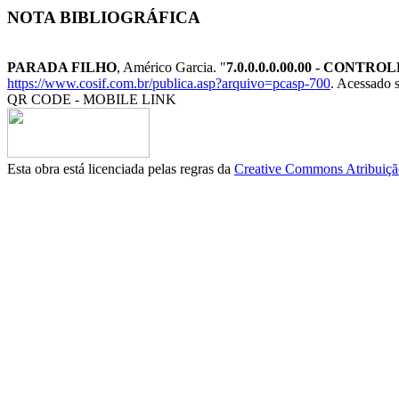
NOTA BIBLIOGRÁFICA
PARADA FILHO
, Américo Garcia. "
7.0.0.0.0.00.00 - CONT
https://www.cosif.com.br/publica.asp?arquivo=pcasp-700
. Acessado s
QR CODE - MOBILE LINK
Esta obra está licenciada pelas regras da
Creative Commons Atribuição