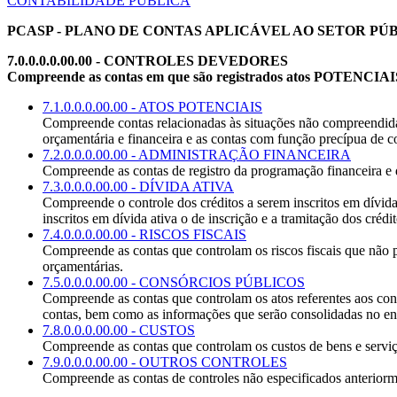
CONTABILIDADE PÚBLICA
PCASP - PLANO DE CONTAS APLICÁVEL AO SETOR PÚBL
7.0.0.0.0.00.00 - CONTROLES DEVEDORES
Compreende as contas em que são registrados atos POTENCIAIS e
7.1.0.0.0.00.00 - ATOS POTENCIAIS
Compreende contas relacionadas às situações não compreendidas 
orçamentária e financeira e as contas com função precípua de co
7.2.0.0.0.00.00 - ADMINISTRAÇÃO FINANCEIRA
Compreende as contas de registro da programação financeira e d
7.3.0.0.0.00.00 - DÍVIDA ATIVA
Compreende o controle dos créditos a serem inscritos em dívid
inscritos em dívida ativa o de inscrição e a tramitação dos crédit
7.4.0.0.0.00.00 - RISCOS FISCAIS
Compreende as contas que controlam os riscos fiscais que não p
orçamentárias.
7.5.0.0.0.00.00 - CONSÓRCIOS PÚBLICOS
Compreende as contas que controlam os atos referentes aos consó
contas, bem como as informações que serão consolidadas no en
7.8.0.0.0.00.00 - CUSTOS
Compreende as contas que controlam os custos de bens e servi
7.9.0.0.0.00.00 - OUTROS CONTROLES
Compreende as contas de controles não especificados anteriorm