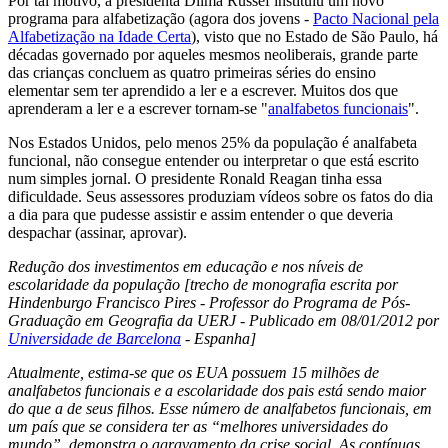
Por tal motivo, a presidenta Dilma Russef instituiu um novo
programa para alfabetização (agora dos jovens -
Pacto Nacional pela
Alfabetização na Idade Certa
), visto que no Estado de São Paulo, há
décadas governado por aqueles mesmos neoliberais, grande parte
das crianças concluem as quatro primeiras séries do ensino
elementar sem ter aprendido a ler e a escrever. Muitos dos que
aprenderam a ler e a escrever tornam-se "
analfabetos funcionais
".
Nos Estados Unidos, pelo menos 25% da população é analfabeta
funcional, não consegue entender ou interpretar o que está escrito
num simples jornal. O presidente Ronald Reagan tinha essa
dificuldade. Seus assessores produziam vídeos sobre os fatos do dia
a dia para que pudesse assistir e assim entender o que deveria
despachar (assinar, aprovar).
Redução dos investimentos em educação e nos níveis de
escolaridade da população [trecho de monografia escrita por
Hindenburgo Francisco Pires - Professor do Programa de Pós-
Graduação em Geografia da UERJ - Publicado em 08/01/2012 por
Universidade de Barcelona
- Espanha]
Atualmente, estima-se que os EUA possuem 15 milhões de
analfabetos funcionais e a escolaridade dos pais está sendo maior
do que a de seus filhos. Esse número de analfabetos funcionais, em
um país que se considera ter as “melhores universidades do
mundo”, demonstra o agravamento da crise social. As contínuas