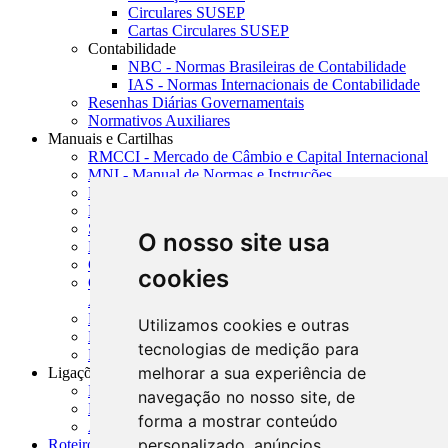
Circulares SUSEP
Cartas Circulares SUSEP
Contabilidade
NBC - Normas Brasileiras de Contabilidade
IAS - Normas Internacionais de Contabilidade
Resenhas Diárias Governamentais
Normativos Auxiliares
Manuais e Cartilhas
RMCCI - Mercado de Câmbio e Capital Internacional
MNI - Manual de Normas e Instruções
MTVM - Manual de Títulos e Valores Mobiliários
MCR - Manual de Crédito Rural
SISORF - Manual de Organização do SFN
O nosso site usa
MASUP - Manual de Supervisão Bancária
CADOC - Catálogo de Documentos
cookies
CNAE-CONCLA - Classificação Nacional de
Atividades Econômicas
PMF - Cartilhas do BCB
Utilizamos cookies e outras
Manuais Auxiliares do BCB e Cosif-e
tecnologias de medição para
Resenhas Diárias Governamentais
melhorar a sua experiência de
Ligações Externas
Links Úteis
navegação no nosso site, de
Presidência da República
forma a mostrar conteúdo
Agências Nacionais Reguladoras
personalizado, anúncios
Roteiros para Estudos