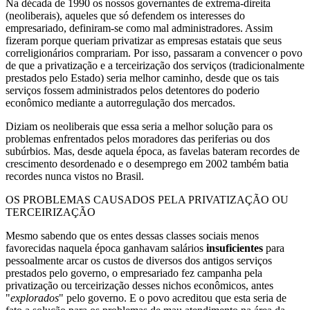
Na década de 1990 os nossos governantes de extrema-direita
(neoliberais), aqueles que só defendem os interesses do
empresariado, definiram-se como mal administradores. Assim
fizeram porque queriam privatizar as empresas estatais que seus
correligionários comprariam. Por isso, passaram a convencer o povo
de que a privatização e a terceirização dos serviços (tradicionalmente
prestados pelo Estado) seria melhor caminho, desde que os tais
serviços fossem administrados pelos detentores do poderio
econômico mediante a autorregulação dos mercados.
Diziam os neoliberais que essa seria a melhor solução para os
problemas enfrentados pelos moradores das periferias ou dos
subúrbios. Mas, desde aquela época, as favelas bateram recordes de
crescimento desordenado e o desemprego em 2002 também batia
recordes nunca vistos no Brasil.
OS PROBLEMAS CAUSADOS PELA PRIVATIZAÇÃO OU
TERCEIRIZAÇÃO
Mesmo sabendo que os entes dessas classes sociais menos
favorecidas naquela época ganhavam salários
insuficientes
para
pessoalmente arcar os custos de diversos dos antigos serviços
prestados pelo governo, o empresariado fez campanha pela
privatização ou terceirização desses nichos econômicos, antes
"
explorados
" pelo governo. E o povo acreditou que esta seria de