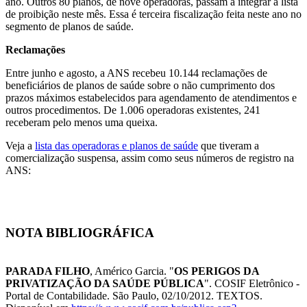
ano. Outros 80 planos, de nove operadoras, passam a integrar a lista
de proibição neste mês. Essa é terceira fiscalização feita neste ano no
segmento de planos de saúde.
Reclamações
Entre junho e agosto, a ANS recebeu 10.144 reclamações de
beneficiários de planos de saúde sobre o não cumprimento dos
prazos máximos estabelecidos para agendamento de atendimentos e
outros procedimentos. De 1.006 operadoras existentes, 241
receberam pelo menos uma queixa.
Veja a
lista das operadoras e planos de saúde
que tiveram a
comercialização suspensa, assim como seus números de registro na
ANS:
NOTA BIBLIOGRÁFICA
PARADA FILHO
, Américo Garcia. "
OS PERIGOS DA
PRIVATIZAÇÃO DA SAÚDE PÚBLICA
". COSIF Eletrônico -
Portal de Contabilidade. São Paulo, 02/10/2012. TEXTOS.