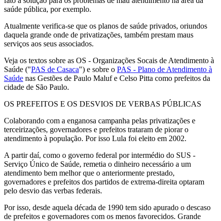
fato a solução para os problemas de mau atendimento na área da
saúde pública, por exemplo.
Atualmente verifica-se que os planos de saúde privados, oriundos
daquela grande onde de privatizações, também prestam maus
serviços aos seus associados.
Veja os textos sobre as OS - Organizações Socais de Atendimento à
Saúde ("
PAS de Casaca
") e sobre o
PAS - Plano de Atendimento à
Saúde
nas Gestões de Paulo Maluf e Celso Pitta como prefeitos da
cidade de São Paulo.
OS PREFEITOS E OS DESVIOS DE VERBAS PÚBLICAS
Colaborando com a enganosa campanha pelas privatizações e
terceirizações, governadores e prefeitos trataram de piorar o
atendimento à população. Por isso Lula foi eleito em 2002.
A partir daí, como o governo federal por intermédio do SUS -
Serviço Único de Saúde, remetia o dinheiro necessário a um
atendimento bem melhor que o anteriormente prestado,
governadores e prefeitos dos partidos de extrema-direita optaram
pelo desvio das verbas federais.
Por isso, desde aquela década de 1990 tem sido apurado o descaso
de prefeitos e governadores com os menos favorecidos. Grande