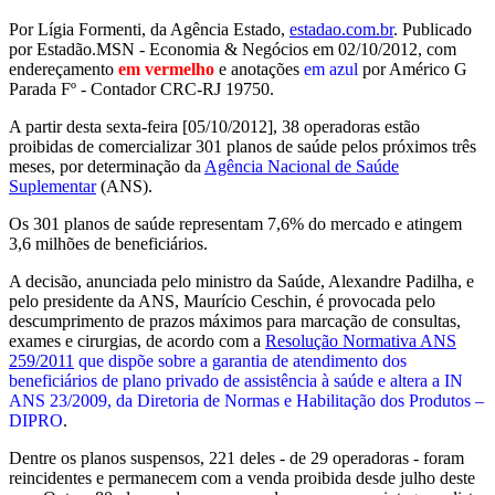
Por Lígia Formenti, da Agência Estado,
estadao.com.br
. Publicado
por Estadão.MSN - Economia & Negócios em 02/10/2012, com
endereçamento
em vermelho
e anotações
em azul
por Américo G
Parada Fº - Contador CRC-RJ 19750.
A partir desta sexta-feira [05/10/2012], 38 operadoras estão
proibidas de comercializar 301 planos de saúde pelos próximos três
meses, por determinação da
Agência Nacional de Saúde
Suplementar
(ANS).
Os 301 planos de saúde representam 7,6% do mercado e atingem
3,6 milhões de beneficiários.
A decisão, anunciada pelo ministro da Saúde, Alexandre Padilha, e
pelo presidente da ANS, Maurício Ceschin, é provocada pelo
descumprimento de prazos máximos para marcação de consultas,
exames e cirurgias, de acordo com a
Resolução Normativa ANS
259/2011
que
dispõe sobre a garantia de atendimento dos
beneficiários de plano privado de assistência à saúde e altera a IN
ANS 23/2009, da Diretoria de Normas e Habilitação dos Produtos –
DIPRO
.
Dentre os planos suspensos, 221 deles - de 29 operadoras - foram
reincidentes e permanecem com a venda proibida desde julho deste