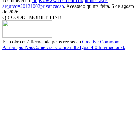
Disponível em
https://www.cosif.com.br/publica.asp?
arquivo=20121002privatizacao
. Acessado quinta-feira, 6 de agosto
de 2026.
QR CODE - MOBILE LINK
Esta obra está licenciada pelas regras da
Creative Commons
Atribuição-NãoComercial-CompartilhaIgual 4.0 Internacional.