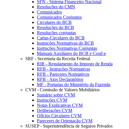
SFN - Sistema Financeiro Nacional
Resoluções do CMN
Comunicados
Comunicados Conjuntos
Circulares do BCB
Resoluções do BCB
Resoluções conjuntas
Cartas-Circulares do BCB
Instruções Normativas do BCB
Instruções Normativas Conjuntas
Manuais Auxiliares do BCB e Cosif-e
SRF - Secretaria da Receita Federal
RIR - Regulamento do Imposto de Renda
RFB - Instruções Normativas
RFB - Pareceres Normativos
RFB - Atos Declaratórios
MF - Portarias do Ministério da Fazenda
CVM - Comissão de Valores Mobiliários
Sumário sobre CVM
Instruções CVM
Notas Explicativas CVM
Deliberações CVM
Ofícios Circulares CVM
Pareceres de Orientação CVM
SUSEP - Superintendência de Seguros Privados