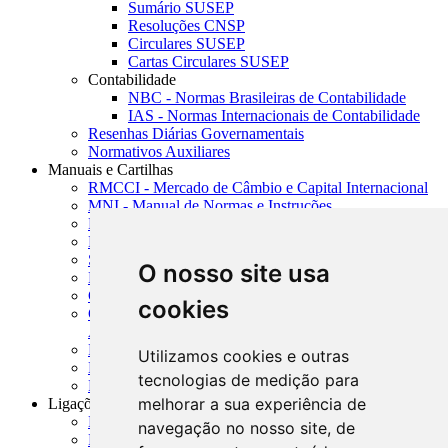
Sumário SUSEP
Resoluções CNSP
Circulares SUSEP
Cartas Circulares SUSEP
Contabilidade
NBC - Normas Brasileiras de Contabilidade
IAS - Normas Internacionais de Contabilidade
Resenhas Diárias Governamentais
Normativos Auxiliares
Manuais e Cartilhas
RMCCI - Mercado de Câmbio e Capital Internacional
MNI - Manual de Normas e Instruções
MTVM - Manual de Títulos e Valores Mobiliários
MCR - Manual de Crédito Rural
SISORF - Manual de Organização do SFN
O nosso site usa
MASUP - Manual de Supervisão Bancária
CADOC - Catálogo de Documentos
cookies
CNAE-CONCLA - Classificação Nacional de
Atividades Econômicas
PMF - Cartilhas do BCB
Utilizamos cookies e outras
Manuais Auxiliares do BCB e Cosif-e
tecnologias de medição para
Resenhas Diárias Governamentais
melhorar a sua experiência de
Ligações Externas
Links Úteis
navegação no nosso site, de
Presidência da República