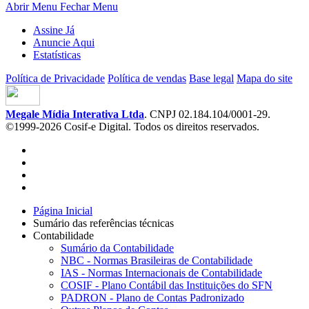
Abrir Menu
Fechar Menu
Assine Já
Anuncie Aqui
Estatísticas
Política de Privacidade
Política de vendas
Base legal
Mapa do site
Megale Mídia Interativa Ltda
. CNPJ 02.184.104/0001-29.
©1999-2026 Cosif-e Digital. Todos os direitos reservados.
Página Inicial
Sumário das referências técnicas
Contabilidade
Sumário da Contabilidade
NBC - Normas Brasileiras de Contabilidade
IAS - Normas Internacionais de Contabilidade
COSIF - Plano Contábil das Instituições do SFN
PADRON - Plano de Contas Padronizado