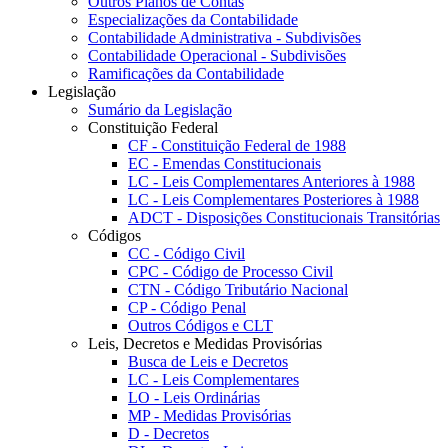
Outros Planos de Contas
Especializações da Contabilidade
Contabilidade Administrativa - Subdivisões
Contabilidade Operacional - Subdivisões
Ramificações da Contabilidade
Legislação
Sumário da Legislação
Constituição Federal
CF - Constituição Federal de 1988
EC - Emendas Constitucionais
LC - Leis Complementares Anteriores à 1988
LC - Leis Complementares Posteriores à 1988
ADCT - Disposições Constitucionais Transitórias
Códigos
CC - Código Civil
CPC - Código de Processo Civil
CTN - Código Tributário Nacional
CP - Código Penal
Outros Códigos e CLT
Leis, Decretos e Medidas Provisórias
Busca de Leis e Decretos
LC - Leis Complementares
LO - Leis Ordinárias
MP - Medidas Provisórias
D - Decretos