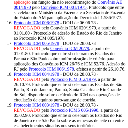
aplicação
em função da não reconfirmação do
Convênio AE
001/1970
pelo
Convênio ICM 001/1975
. Protocolo que entre
si celebram o Ministério da Fazenda e a Secretaria de Fazenda
do Estado do AM para aplicação do Decreto-lei 1.586/1977.
Protocolo ICM 006/1978
- DOU de 06.06.78 -
REVOGADO
pelo Convênio ICM 020/1979, a partir de
01.01.80 - Protocolo de adesão do Estado do Rio de Janeiro
ao Protocolo ICM 005/1978
Protocolo ICM 005/1978
- DOU de 28.03.78 -
REVOGADO
pelo
Convênio ICM 20/79
, a partir de
01.01.80. Protocolo que entre si celebram os Estados do
Paraná e São Paulo sobre uniformização de critério para
aplicação dos Convênios ICM 26/76 e ICM 52/76. Adesão do
RJ pelo
Protocolo ICM 006/1978
, efeitos a partir de 26.10.76.
Protocolo ICM 004/1978
- DOU de 28.03.78 -
REVOGADO
pelo
Protocolo ICM 012/1979
, a partir de
26.10.79. Protocolo que entre si celebram os Estados de São
Paulo, Rio de Janeiro, Paraná, Santa Catarina e Rio Grande
do Sul, dispondo sobre o cálculo do ICM nas operações de
circulação de equinos puro-sangue de corrida.
Protocolo ICM 003/1978
- DOU de 28.03.78 -
REVOGADO
pelo
Protocolo ICMS 005/1990
, a partir de
05.02.90. Protocolo que entre si celebram os Estados do Rio
de Janeiro e de São Paulo sobre as remessas de leite cru entre
estabelecimentos situados nos seus territórios.