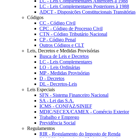
LC - Leis Complementares Anteriores à 1988
LC - Leis Complementares Posteriores à 1988
ADCT - Disposições Constitucionais Transitórias
Códigos
CC - Código Civil
CPC - Código de Processo Civil
CTN - Código Tributário Nacional
CP - Código Penal
Outros Códigos e CLT
Leis, Decretos e Medidas Provisórias
Busca de Leis e Decretos
LC - Leis Complementares
LO - Leis Ordinárias
MP - Medidas Provisórias
D - Decretos
DL - Decretos-Leis
Leis Especiais
SFN - Sistema Financeiro Nacional
SA - Lei das S.A.
ICMS - CONFAZ/SINIEF
MDIC/SECEX/CAMEX - Comércio Exterior
Trabalho e Emprego
Previdência Social
Regulamentos
RIR - Regulamento do Imposto de Renda