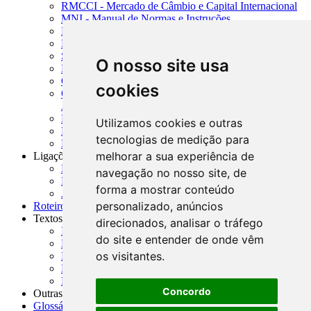
RMCCI - Mercado de Câmbio e Capital Internacional
MNI - Manual de Normas e Instruções
MTVM - Manual de Títulos e Valores Mobiliários
MCR - Manual de Crédito Rural
SISORF - Manual de Organização do SFN
O nosso site usa
MASUP - Manual de Supervisão Bancária
CADOC - Catálogo de Documentos
cookies
CNAE-CONCLA - Classificação Nacional de
Atividades Econômicas
PMF - Cartilhas do BCB
Utilizamos cookies e outras
Manuais Auxiliares do BCB e Cosif-e
tecnologias de medição para
Resenhas Diárias Governamentais
melhorar a sua experiência de
Ligações Externas
Links Úteis
navegação no nosso site, de
Presidência da República
forma a mostrar conteúdo
Agências Nacionais Reguladoras
personalizado, anúncios
Roteiros para Estudos
Textos
direcionados, analisar o tráfego
Índice de Textos
do site e entender de onde vêm
Editorial
os visitantes.
Monografias
Na Imprensa
Fórum de Discussão
Concordo
Outras ferramentas
Glossário