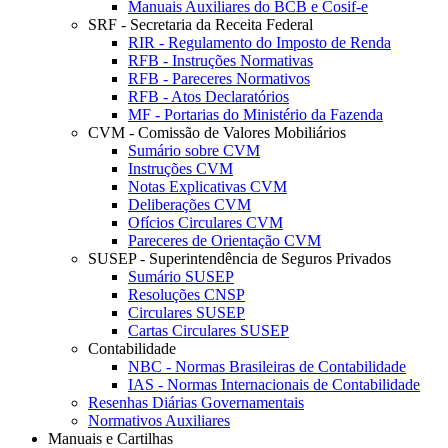
Manuais Auxiliares do BCB e Cosif-e
SRF - Secretaria da Receita Federal
RIR - Regulamento do Imposto de Renda
RFB - Instruções Normativas
RFB - Pareceres Normativos
RFB - Atos Declaratórios
MF - Portarias do Ministério da Fazenda
CVM - Comissão de Valores Mobiliários
Sumário sobre CVM
Instruções CVM
Notas Explicativas CVM
Deliberações CVM
Ofícios Circulares CVM
Pareceres de Orientação CVM
SUSEP - Superintendência de Seguros Privados
Sumário SUSEP
Resoluções CNSP
Circulares SUSEP
Cartas Circulares SUSEP
Contabilidade
NBC - Normas Brasileiras de Contabilidade
IAS - Normas Internacionais de Contabilidade
Resenhas Diárias Governamentais
Normativos Auxiliares
Manuais e Cartilhas