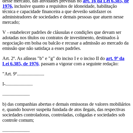
desse mercado, das atividades previstas no
art. 16 da Lei 6.385, de
1976,
inclusive quanto a requisitos de idoneidade, habilitação
técnica e capacidade financeira a que deverão satisfazer os
administradores de sociedades e demais pessoas que atuem nesse
mercado;
V - estabelecer padrões de cláusulas e condições que devam ser
adotadas nos títulos ou contratos de investimento, destinados à
negociação em bolsa ou balcão e recusar a admissão ao mercado da
emissão que não satisfaça a esses padrões.
Art. 2º. As alíneas "b" e "g" do inciso I e o inciso II do
art. 9º da
Lei 6.385, de 1976
,
passam a vigorar com a seguinte redação:
"Art. 9º.......................
I-.......................
.......................
b) das companhias abertas e demais emissoras de valores mobiliários
e, quando houver suspeita fundada de atos ilegais, das respectivas
sociedades controladoras, controladas, coligadas e sociedades sob
controle comum;
.......................