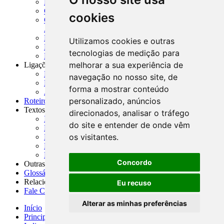
MASUP - Manual de Supervisão Bancária
CADOC - Catálogo de Documentos
cookies
CNAE-CONCLA - Classificação Nacional de
Atividades Econômicas
PMF - Cartilhas do BCB
Utilizamos cookies e outras
Manuais Auxiliares do BCB e Cosif-e
tecnologias de medição para
Resenhas Diárias Governamentais
melhorar a sua experiência de
Ligações Externas
Links Úteis
navegação no nosso site, de
Presidência da República
forma a mostrar conteúdo
Agências Nacionais Reguladoras
personalizado, anúncios
Roteiros para Estudos
Textos
direcionados, analisar o tráfego
Índice de Textos
do site e entender de onde vêm
Editorial
os visitantes.
Monografias
Na Imprensa
Fórum de Discussão
Concordo
Outras ferramentas
Glossário
Relacionamento
Eu recuso
Fale Conosco
Alterar as minhas preferências
Início
Principais notícias