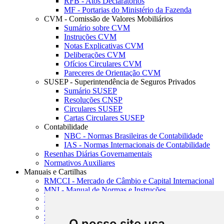
RFB - Atos Declaratórios
MF - Portarias do Ministério da Fazenda
CVM - Comissão de Valores Mobiliários
Sumário sobre CVM
Instruções CVM
Notas Explicativas CVM
Deliberações CVM
Ofícios Circulares CVM
Pareceres de Orientação CVM
SUSEP - Superintendência de Seguros Privados
Sumário SUSEP
Resoluções CNSP
Circulares SUSEP
Cartas Circulares SUSEP
Contabilidade
NBC - Normas Brasileiras de Contabilidade
IAS - Normas Internacionais de Contabilidade
Resenhas Diárias Governamentais
Normativos Auxiliares
Manuais e Cartilhas
RMCCI - Mercado de Câmbio e Capital Internacional
MNI - Manual de Normas e Instruções
MTVM - Manual de Títulos e Valores Mobiliários
MCR - Manual de Crédito Rural
SISORF - Manual de Organização do SFN
O nosso site usa