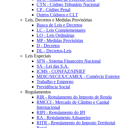
CTN - Código Tributário Nacional
CP - Código Penal
Outros Códigos e CLT
Leis, Decretos e Medidas Provisórias
Busca de Leis e Decretos
LC - Leis Complementares
LO - Leis Ordinárias
MP - Medidas Provisórias
D - Decretos
DL - Decretos-Leis
Leis Especiais
SFN - Sistema Financeiro Nacional
SA - Lei das S.A.
ICMS - CONFAZ/SINIEF
MDIC/SECEX/CAMEX - Comércio Exterior
Trabalho e Emprego
Previdência Social
Regulamentos
RIR - Regulamento do Imposto de Renda
RMCCI - Mercado de Câmbio e Capital
Internacional
RIPI - Regulamento do IPI
RA - Regulamento Aduaneiro
RITR - Regulamento do Imposto Territorial
Rural