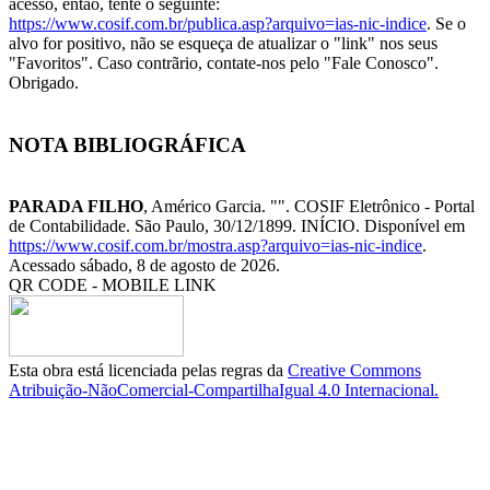
acesso, então, tente o seguinte:
https://www.cosif.com.br/publica.asp?arquivo=ias-nic-indice
. Se o
alvo for positivo, não se esqueça de atualizar o "link" nos seus
"Favoritos". Caso contrãrio, contate-nos pelo "Fale Conosco".
Obrigado.
NOTA BIBLIOGRÁFICA
PARADA FILHO
, Américo Garcia. "
". COSIF Eletrônico - Portal
de Contabilidade. São Paulo, 30/12/1899. INÍCIO. Disponível em
https://www.cosif.com.br/mostra.asp?arquivo=ias-nic-indice
.
Acessado sábado, 8 de agosto de 2026.
QR CODE - MOBILE LINK
Esta obra está licenciada pelas regras da
Creative Commons
Atribuição-NãoComercial-CompartilhaIgual 4.0 Internacional.