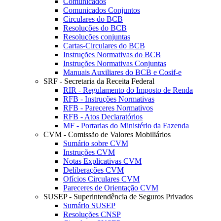
Comunicados
Comunicados Conjuntos
Circulares do BCB
Resoluções do BCB
Resoluções conjuntas
Cartas-Circulares do BCB
Instruções Normativas do BCB
Instruções Normativas Conjuntas
Manuais Auxiliares do BCB e Cosif-e
SRF - Secretaria da Receita Federal
RIR - Regulamento do Imposto de Renda
RFB - Instruções Normativas
RFB - Pareceres Normativos
RFB - Atos Declaratórios
MF - Portarias do Ministério da Fazenda
CVM - Comissão de Valores Mobiliários
Sumário sobre CVM
Instruções CVM
Notas Explicativas CVM
Deliberações CVM
Ofícios Circulares CVM
Pareceres de Orientação CVM
SUSEP - Superintendência de Seguros Privados
Sumário SUSEP
Resoluções CNSP