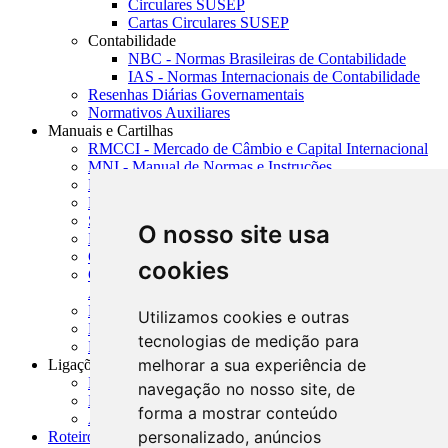
Circulares SUSEP
Cartas Circulares SUSEP
Contabilidade
NBC - Normas Brasileiras de Contabilidade
IAS - Normas Internacionais de Contabilidade
Resenhas Diárias Governamentais
Normativos Auxiliares
Manuais e Cartilhas
RMCCI - Mercado de Câmbio e Capital Internacional
MNI - Manual de Normas e Instruções
MTVM - Manual de Títulos e Valores Mobiliários
MCR - Manual de Crédito Rural
SISORF - Manual de Organização do SFN
O nosso site usa
MASUP - Manual de Supervisão Bancária
CADOC - Catálogo de Documentos
cookies
CNAE-CONCLA - Classificação Nacional de
Atividades Econômicas
PMF - Cartilhas do BCB
Utilizamos cookies e outras
Manuais Auxiliares do BCB e Cosif-e
tecnologias de medição para
Resenhas Diárias Governamentais
melhorar a sua experiência de
Ligações Externas
Links Úteis
navegação no nosso site, de
Presidência da República
forma a mostrar conteúdo
Agências Nacionais Reguladoras
personalizado, anúncios
Roteiros para Estudos