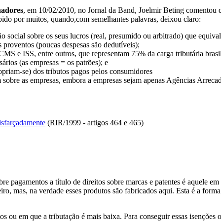
hadores
, em 10/02/2010, no Jornal da Band, Joelmir Beting comentou q
bido por muitos, quando,com semelhantes palavras, deixou claro:
 social sobre os seus lucros (real, presumido ou arbitrado) que equival
s proventos (poucas despesas são dedutíveis);
CMS e ISS, entre outros, que representam 75% da carga tributária bras
rios (as empresas = os patrões); e
opriam-se) dos tributos pagos pelos consumidores
 sobre as empresas, embora a empresas sejam apenas Agências Arrecada
isfarçadamente
(RIR/1999 - artigos 464 e 465)
re pagamentos a título de direitos sobre marcas e patentes é aquele e
ro, mas, na verdade esses produtos são fabricados aqui. Esta é a forma
 ou em que a tributação é mais baixa. Para conseguir essas isenções ou