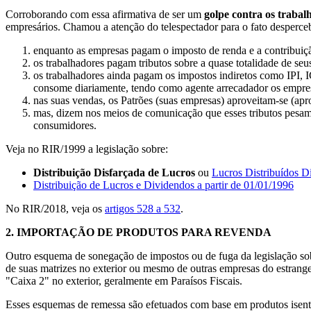
Corroborando com essa afirmativa de ser um
golpe contra os trabal
empresários. Chamou a atenção do telespectador para o fato desperce
enquanto as empresas pagam o imposto de renda e a contribuição
os trabalhadores pagam tributos sobre a quase totalidade de seu
os trabalhadores ainda pagam os impostos indiretos como IPI, I
consome diariamente, tendo como agente arrecadador os empresá
nas suas vendas, os Patrões (suas empresas) aproveitam-se (apr
mas, dizem nos meios de comunicação que esses tributos pesam
consumidores.
Veja no RIR/1999 a legislação sobre:
Distribuição Disfarçada de Lucros
ou
Lucros Distribuídos D
Distribuição de Lucros e Dividendos a partir de 01/01/1996
No RIR/2018, veja os
artigos 528 a 532
.
2.
IMPORTAÇÃO DE PRODUTOS PARA REVENDA
Outro esquema de sonegação de impostos ou de fuga da legislação sob
de suas matrizes no exterior ou mesmo de outras empresas do estrangei
"Caixa 2" no exterior, geralmente em Paraísos Fiscais.
Esses esquemas de remessa são efetuados com base em produtos isentos