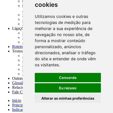
CADOC - Catálogo de Documentos
cookies
CNAE-CONCLA - Classificação Nacional de
Atividades Econômicas
PMF - Cartilhas do BCB
Utilizamos cookies e outras
Manuais Auxiliares do BCB e Cosif-e
tecnologias de medição para
Resenhas Diárias Governamentais
melhorar a sua experiência de
Ligações Externas
Links Úteis
navegação no nosso site, de
Presidência da República
forma a mostrar conteúdo
Agências Nacionais Reguladoras
personalizado, anúncios
Roteiros para Estudos
Textos
direcionados, analisar o tráfego
Índice de Textos
do site e entender de onde vêm
Editorial
os visitantes.
Monografias
Na Imprensa
Fórum de Discussão
Concordo
Outras ferramentas
Glossário
Relacionamento
Eu recuso
Fale Conosco
Alterar as minhas preferências
Início
Principais notícias
Indicadores