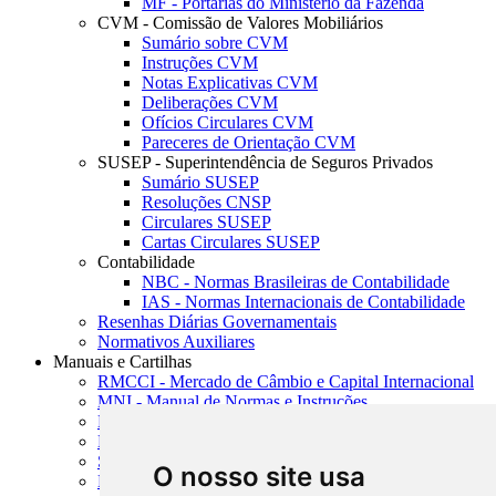
MF - Portarias do Ministério da Fazenda
CVM - Comissão de Valores Mobiliários
Sumário sobre CVM
Instruções CVM
Notas Explicativas CVM
Deliberações CVM
Ofícios Circulares CVM
Pareceres de Orientação CVM
SUSEP - Superintendência de Seguros Privados
Sumário SUSEP
Resoluções CNSP
Circulares SUSEP
Cartas Circulares SUSEP
Contabilidade
NBC - Normas Brasileiras de Contabilidade
IAS - Normas Internacionais de Contabilidade
Resenhas Diárias Governamentais
Normativos Auxiliares
Manuais e Cartilhas
RMCCI - Mercado de Câmbio e Capital Internacional
MNI - Manual de Normas e Instruções
MTVM - Manual de Títulos e Valores Mobiliários
MCR - Manual de Crédito Rural
SISORF - Manual de Organização do SFN
O nosso site usa
MASUP - Manual de Supervisão Bancária