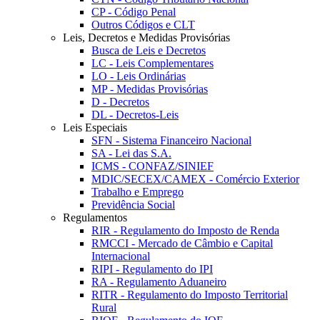
CP - Código Penal
Outros Códigos e CLT
Leis, Decretos e Medidas Provisórias
Busca de Leis e Decretos
LC - Leis Complementares
LO - Leis Ordinárias
MP - Medidas Provisórias
D - Decretos
DL - Decretos-Leis
Leis Especiais
SFN - Sistema Financeiro Nacional
SA - Lei das S.A.
ICMS - CONFAZ/SINIEF
MDIC/SECEX/CAMEX - Comércio Exterior
Trabalho e Emprego
Previdência Social
Regulamentos
RIR - Regulamento do Imposto de Renda
RMCCI - Mercado de Câmbio e Capital
Internacional
RIPI - Regulamento do IPI
RA - Regulamento Aduaneiro
RITR - Regulamento do Imposto Territorial
Rural