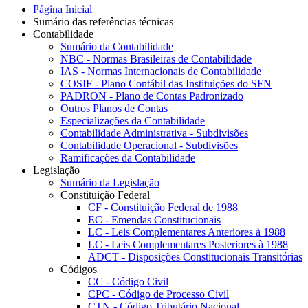
Página Inicial
Sumário das referências técnicas
Contabilidade
Sumário da Contabilidade
NBC - Normas Brasileiras de Contabilidade
IAS - Normas Internacionais de Contabilidade
COSIF - Plano Contábil das Instituições do SFN
PADRON - Plano de Contas Padronizado
Outros Planos de Contas
Especializações da Contabilidade
Contabilidade Administrativa - Subdivisões
Contabilidade Operacional - Subdivisões
Ramificações da Contabilidade
Legislação
Sumário da Legislação
Constituição Federal
CF - Constituição Federal de 1988
EC - Emendas Constitucionais
LC - Leis Complementares Anteriores à 1988
LC - Leis Complementares Posteriores à 1988
ADCT - Disposições Constitucionais Transitórias
Códigos
CC - Código Civil
CPC - Código de Processo Civil
CTN - Código Tributário Nacional