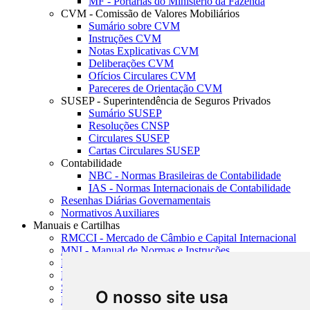
MF - Portarias do Ministério da Fazenda
CVM - Comissão de Valores Mobiliários
Sumário sobre CVM
Instruções CVM
Notas Explicativas CVM
Deliberações CVM
Ofícios Circulares CVM
Pareceres de Orientação CVM
SUSEP - Superintendência de Seguros Privados
Sumário SUSEP
Resoluções CNSP
Circulares SUSEP
Cartas Circulares SUSEP
Contabilidade
NBC - Normas Brasileiras de Contabilidade
IAS - Normas Internacionais de Contabilidade
Resenhas Diárias Governamentais
Normativos Auxiliares
Manuais e Cartilhas
RMCCI - Mercado de Câmbio e Capital Internacional
MNI - Manual de Normas e Instruções
MTVM - Manual de Títulos e Valores Mobiliários
MCR - Manual de Crédito Rural
SISORF - Manual de Organização do SFN
O nosso site usa
MASUP - Manual de Supervisão Bancária