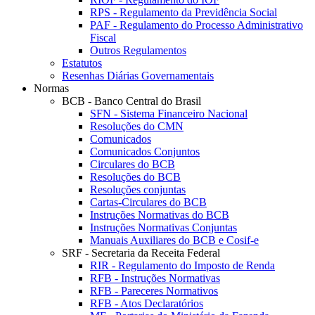
RPS - Regulamento da Previdência Social
PAF - Regulamento do Processo Administrativo
Fiscal
Outros Regulamentos
Estatutos
Resenhas Diárias Governamentais
Normas
BCB - Banco Central do Brasil
SFN - Sistema Financeiro Nacional
Resoluções do CMN
Comunicados
Comunicados Conjuntos
Circulares do BCB
Resoluções do BCB
Resoluções conjuntas
Cartas-Circulares do BCB
Instruções Normativas do BCB
Instruções Normativas Conjuntas
Manuais Auxiliares do BCB e Cosif-e
SRF - Secretaria da Receita Federal
RIR - Regulamento do Imposto de Renda
RFB - Instruções Normativas
RFB - Pareceres Normativos
RFB - Atos Declaratórios