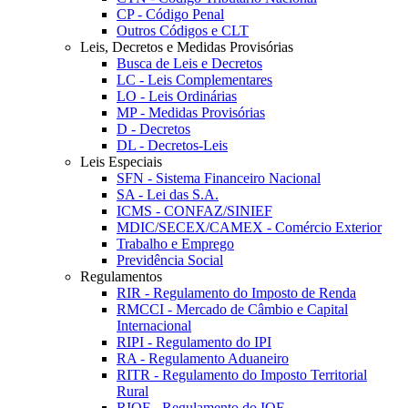
CP - Código Penal
Outros Códigos e CLT
Leis, Decretos e Medidas Provisórias
Busca de Leis e Decretos
LC - Leis Complementares
LO - Leis Ordinárias
MP - Medidas Provisórias
D - Decretos
DL - Decretos-Leis
Leis Especiais
SFN - Sistema Financeiro Nacional
SA - Lei das S.A.
ICMS - CONFAZ/SINIEF
MDIC/SECEX/CAMEX - Comércio Exterior
Trabalho e Emprego
Previdência Social
Regulamentos
RIR - Regulamento do Imposto de Renda
RMCCI - Mercado de Câmbio e Capital
Internacional
RIPI - Regulamento do IPI
RA - Regulamento Aduaneiro
RITR - Regulamento do Imposto Territorial
Rural
RIOF - Regulamento do IOF