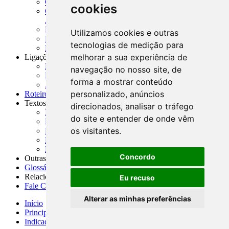
CADOC - Catálogo de Documentos
cookies
CNAE-CONCLA - Classificação Nacional de
Atividades Econômicas
PMF - Cartilhas do BCB
Utilizamos cookies e outras
Manuais Auxiliares do BCB e Cosif-e
tecnologias de medição para
Resenhas Diárias Governamentais
melhorar a sua experiência de
Ligações Externas
Links Úteis
navegação no nosso site, de
Presidência da República
forma a mostrar conteúdo
Agências Nacionais Reguladoras
personalizado, anúncios
Roteiros para Estudos
Textos
direcionados, analisar o tráfego
Índice de Textos
do site e entender de onde vêm
Editorial
os visitantes.
Monografias
Na Imprensa
Fórum de Discussão
Concordo
Outras ferramentas
Glossário
Relacionamento
Eu recuso
Fale Conosco
Alterar as minhas preferências
Início
Principais notícias
Indicadores