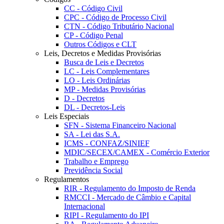
CC - Código Civil
CPC - Código de Processo Civil
CTN - Código Tributário Nacional
CP - Código Penal
Outros Códigos e CLT
Leis, Decretos e Medidas Provisórias
Busca de Leis e Decretos
LC - Leis Complementares
LO - Leis Ordinárias
MP - Medidas Provisórias
D - Decretos
DL - Decretos-Leis
Leis Especiais
SFN - Sistema Financeiro Nacional
SA - Lei das S.A.
ICMS - CONFAZ/SINIEF
MDIC/SECEX/CAMEX - Comércio Exterior
Trabalho e Emprego
Previdência Social
Regulamentos
RIR - Regulamento do Imposto de Renda
RMCCI - Mercado de Câmbio e Capital
Internacional
RIPI - Regulamento do IPI