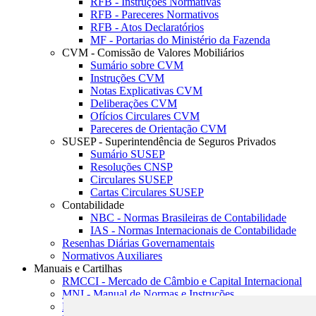
RFB - Instruções Normativas
RFB - Pareceres Normativos
RFB - Atos Declaratórios
MF - Portarias do Ministério da Fazenda
CVM - Comissão de Valores Mobiliários
Sumário sobre CVM
Instruções CVM
Notas Explicativas CVM
Deliberações CVM
Ofícios Circulares CVM
Pareceres de Orientação CVM
SUSEP - Superintendência de Seguros Privados
Sumário SUSEP
Resoluções CNSP
Circulares SUSEP
Cartas Circulares SUSEP
Contabilidade
NBC - Normas Brasileiras de Contabilidade
IAS - Normas Internacionais de Contabilidade
Resenhas Diárias Governamentais
Normativos Auxiliares
Manuais e Cartilhas
RMCCI - Mercado de Câmbio e Capital Internacional
MNI - Manual de Normas e Instruções
MTVM - Manual de Títulos e Valores Mobiliários