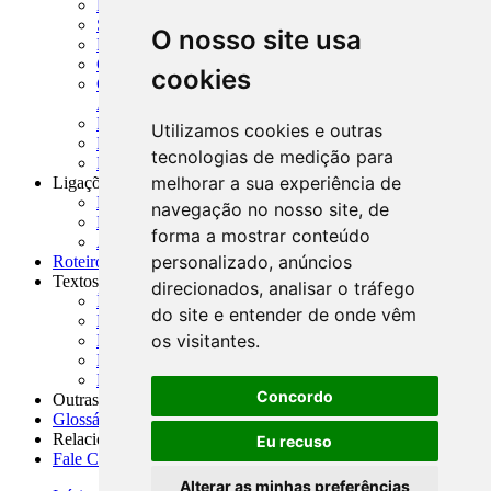
MCR - Manual de Crédito Rural
SISORF - Manual de Organização do SFN
O nosso site usa
MASUP - Manual de Supervisão Bancária
CADOC - Catálogo de Documentos
cookies
CNAE-CONCLA - Classificação Nacional de
Atividades Econômicas
PMF - Cartilhas do BCB
Utilizamos cookies e outras
Manuais Auxiliares do BCB e Cosif-e
tecnologias de medição para
Resenhas Diárias Governamentais
melhorar a sua experiência de
Ligações Externas
Links Úteis
navegação no nosso site, de
Presidência da República
forma a mostrar conteúdo
Agências Nacionais Reguladoras
personalizado, anúncios
Roteiros para Estudos
Textos
direcionados, analisar o tráfego
Índice de Textos
do site e entender de onde vêm
Editorial
os visitantes.
Monografias
Na Imprensa
Fórum de Discussão
Concordo
Outras ferramentas
Glossário
Relacionamento
Eu recuso
Fale Conosco
Alterar as minhas preferências