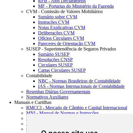
RFB - Atos Declaratórios
MF - Portarias do Ministério da Fazenda
CVM - Comissão de Valores Mobiliários
Sumário sobre CVM
Instruções CVM
Notas Explicativas CVM
Deliberações CVM
Ofícios Circulares CVM
Pareceres de Orientação CVM
SUSEP - Superintendência de Seguros Privados
Sumário SUSEP
Resoluções CNSP
Circulares SUSEP
Cartas Circulares SUSEP
Contabilidade
NBC - Normas Brasileiras de Contabilidade
IAS - Normas Internacionais de Contabilidade
Resenhas Diárias Governamentais
Normativos Auxiliares
Manuais e Cartilhas
RMCCI - Mercado de Câmbio e Capital Internacional
MNI - Manual de Normas e Instruções
MTVM - Manual de Títulos e Valores Mobiliários
MCR - Manual de Crédito Rural
SISORF - Manual de Organização do SFN