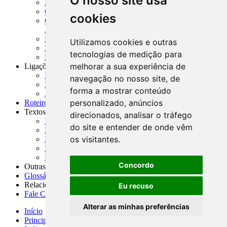
O nosso site usa
MASUP - Manual de Supervisão Bancária
CADOC - Catálogo de Documentos
cookies
CNAE-CONCLA - Classificação Nacional de
Atividades Econômicas
PMF - Cartilhas do BCB
Utilizamos cookies e outras
Manuais Auxiliares do BCB e Cosif-e
tecnologias de medição para
Resenhas Diárias Governamentais
melhorar a sua experiência de
Ligações Externas
Links Úteis
navegação no nosso site, de
Presidência da República
forma a mostrar conteúdo
Agências Nacionais Reguladoras
personalizado, anúncios
Roteiros para Estudos
Textos
direcionados, analisar o tráfego
Índice de Textos
do site e entender de onde vêm
Editorial
os visitantes.
Monografias
Na Imprensa
Fórum de Discussão
Concordo
Outras ferramentas
Glossário
Relacionamento
Eu recuso
Fale Conosco
Alterar as minhas preferências
Início
Principais notícias