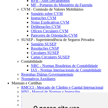
RFB - Atos Declaratórios
MF - Portarias do Ministério da Fazenda
CVM - Comissão de Valores Mobiliários
Sumário sobre CVM
Instruções CVM
Notas Explicativas CVM
Deliberações CVM
Ofícios Circulares CVM
Pareceres de Orientação CVM
SUSEP - Superintendência de Seguros Privados
Sumário SUSEP
Resoluções CNSP
Circulares SUSEP
Cartas Circulares SUSEP
Contabilidade
NBC - Normas Brasileiras de Contabilidade
IAS - Normas Internacionais de Contabilidade
Resenhas Diárias Governamentais
Normativos Auxiliares
Manuais e Cartilhas
RMCCI - Mercado de Câmbio e Capital Internacional
MNI - Manual de Normas e Instruções
MTVM - Manual de Títulos e Valores Mobiliários
MCR - Manual de Crédito Rural
SISORF - Manual de Organização do SFN