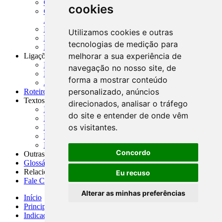
CADOC - Catálogo de Documentos
cookies
CNAE-CONCLA - Classificação Nacional de
Atividades Econômicas
PMF - Cartilhas do BCB
Utilizamos cookies e outras
Manuais Auxiliares do BCB e Cosif-e
tecnologias de medição para
Resenhas Diárias Governamentais
melhorar a sua experiência de
Ligações Externas
Links Úteis
navegação no nosso site, de
Presidência da República
forma a mostrar conteúdo
Agências Nacionais Reguladoras
personalizado, anúncios
Roteiros para Estudos
Textos
direcionados, analisar o tráfego
Índice de Textos
do site e entender de onde vêm
Editorial
os visitantes.
Monografias
Na Imprensa
Fórum de Discussão
Concordo
Outras ferramentas
Glossário
Relacionamento
Eu recuso
Fale Conosco
Alterar as minhas preferências
Início
Principais notícias
Indicadores