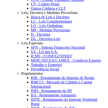
CP - Código Penal
Outros Códigos e CLT
Leis, Decretos e Medidas Provisórias
Busca de Leis e Decretos
LC - Leis Complementares
LO - Leis Ordinárias
MP - Medidas Provisórias
D - Decretos
DL - Decretos-Leis
Leis Especiais
SFN - Sistema Financeiro Nacional
SA - Lei das S.A.
ICMS - CONFAZ/SINIEF
MDIC/SECEX/CAMEX - Comércio Exterior
Trabalho e Emprego
Previdência Social
Regulamentos
RIR - Regulamento do Imposto de Renda
RMCCI - Mercado de Câmbio e Capital
Internacional
RIPI - Regulamento do IPI
RA - Regulamento Aduaneiro
RITR - Regulamento do Imposto Territorial
Rural