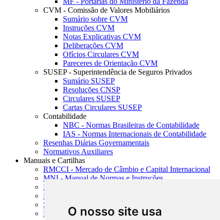
MF - Portarias do Ministério da Fazenda
CVM - Comissão de Valores Mobiliários
Sumário sobre CVM
Instruções CVM
Notas Explicativas CVM
Deliberações CVM
Ofícios Circulares CVM
Pareceres de Orientação CVM
SUSEP - Superintendência de Seguros Privados
Sumário SUSEP
Resoluções CNSP
Circulares SUSEP
Cartas Circulares SUSEP
Contabilidade
NBC - Normas Brasileiras de Contabilidade
IAS - Normas Internacionais de Contabilidade
Resenhas Diárias Governamentais
Normativos Auxiliares
Manuais e Cartilhas
RMCCI - Mercado de Câmbio e Capital Internacional
MNI - Manual de Normas e Instruções
MTVM - Manual de Títulos e Valores Mobiliários
MCR - Manual de Crédito Rural
SISORF - Manual de Organização do SFN
O nosso site usa
MASUP - Manual de Supervisão Bancária