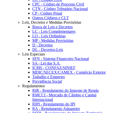
CPC - Código de Processo Civil
CTN - Código Tributário Nacional
CP - Código Penal
Outros Códigos e CLT
Leis, Decretos e Medidas Provisórias
Busca de Leis e Decretos
LC - Leis Complementares
LO - Leis Ordinárias
MP - Medidas Provisórias
D - Decretos
DL - Decretos-Leis
Leis Especiais
SFN - Sistema Financeiro Nacional
SA - Lei das S.A.
ICMS - CONFAZ/SINIEF
MDIC/SECEX/CAMEX - Comércio Exterior
Trabalho e Emprego
Previdência Social
Regulamentos
RIR - Regulamento do Imposto de Renda
RMCCI - Mercado de Câmbio e Capital
Internacional
RIPI - Regulamento do IPI
RA - Regulamento Aduaneiro