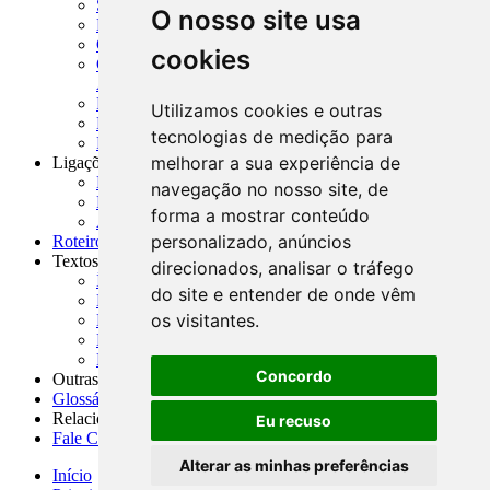
SISORF - Manual de Organização do SFN
O nosso site usa
MASUP - Manual de Supervisão Bancária
CADOC - Catálogo de Documentos
cookies
CNAE-CONCLA - Classificação Nacional de
Atividades Econômicas
PMF - Cartilhas do BCB
Utilizamos cookies e outras
Manuais Auxiliares do BCB e Cosif-e
tecnologias de medição para
Resenhas Diárias Governamentais
melhorar a sua experiência de
Ligações Externas
Links Úteis
navegação no nosso site, de
Presidência da República
forma a mostrar conteúdo
Agências Nacionais Reguladoras
personalizado, anúncios
Roteiros para Estudos
Textos
direcionados, analisar o tráfego
Índice de Textos
do site e entender de onde vêm
Editorial
os visitantes.
Monografias
Na Imprensa
Fórum de Discussão
Concordo
Outras ferramentas
Glossário
Relacionamento
Eu recuso
Fale Conosco
Alterar as minhas preferências
Início