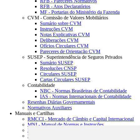
RFB - Pareceres Normativos
RFB - Atos Declaratórios
MF - Portarias do Ministério da Fazenda
CVM - Comissão de Valores Mobiliários
Sumário sobre CVM
Instruções CVM
Notas Explicativas CVM
Deliberações CVM
Ofícios Circulares CVM
Pareceres de Orientação CVM
SUSEP - Superintendência de Seguros Privados
Sumário SUSEP
Resoluções CNSP
Circulares SUSEP
Cartas Circulares SUSEP
Contabilidade
NBC - Normas Brasileiras de Contabilidade
IAS - Normas Internacionais de Contabilidade
Resenhas Diárias Governamentais
Normativos Auxiliares
Manuais e Cartilhas
RMCCI - Mercado de Câmbio e Capital Internacional
MNI - Manual de Normas e Instruções
MTVM - Manual de Títulos e Valores Mobiliários
MCR - Manual de Crédito Rural