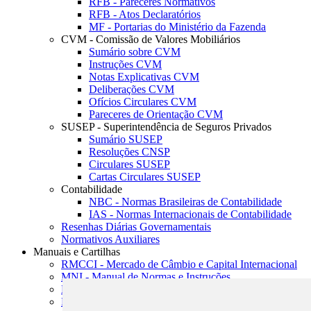
RFB - Pareceres Normativos
RFB - Atos Declaratórios
MF - Portarias do Ministério da Fazenda
CVM - Comissão de Valores Mobiliários
Sumário sobre CVM
Instruções CVM
Notas Explicativas CVM
Deliberações CVM
Ofícios Circulares CVM
Pareceres de Orientação CVM
SUSEP - Superintendência de Seguros Privados
Sumário SUSEP
Resoluções CNSP
Circulares SUSEP
Cartas Circulares SUSEP
Contabilidade
NBC - Normas Brasileiras de Contabilidade
IAS - Normas Internacionais de Contabilidade
Resenhas Diárias Governamentais
Normativos Auxiliares
Manuais e Cartilhas
RMCCI - Mercado de Câmbio e Capital Internacional
MNI - Manual de Normas e Instruções
MTVM - Manual de Títulos e Valores Mobiliários
MCR - Manual de Crédito Rural