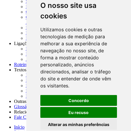
SISORF - Manual de Organização do SFN
O nosso site usa
MASUP - Manual de Supervisão Bancária
CADOC - Catálogo de Documentos
cookies
CNAE-CONCLA - Classificação Nacional de
Atividades Econômicas
PMF - Cartilhas do BCB
Utilizamos cookies e outras
Manuais Auxiliares do BCB e Cosif-e
tecnologias de medição para
Resenhas Diárias Governamentais
melhorar a sua experiência de
Ligações Externas
Links Úteis
navegação no nosso site, de
Presidência da República
forma a mostrar conteúdo
Agências Nacionais Reguladoras
personalizado, anúncios
Roteiros para Estudos
Textos
direcionados, analisar o tráfego
Índice de Textos
do site e entender de onde vêm
Editorial
os visitantes.
Monografias
Na Imprensa
Fórum de Discussão
Concordo
Outras ferramentas
Glossário
Relacionamento
Eu recuso
Fale Conosco
Alterar as minhas preferências
Início