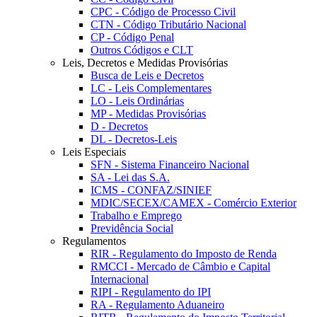
CPC - Código de Processo Civil
CTN - Código Tributário Nacional
CP - Código Penal
Outros Códigos e CLT
Leis, Decretos e Medidas Provisórias
Busca de Leis e Decretos
LC - Leis Complementares
LO - Leis Ordinárias
MP - Medidas Provisórias
D - Decretos
DL - Decretos-Leis
Leis Especiais
SFN - Sistema Financeiro Nacional
SA - Lei das S.A.
ICMS - CONFAZ/SINIEF
MDIC/SECEX/CAMEX - Comércio Exterior
Trabalho e Emprego
Previdência Social
Regulamentos
RIR - Regulamento do Imposto de Renda
RMCCI - Mercado de Câmbio e Capital
Internacional
RIPI - Regulamento do IPI
RA - Regulamento Aduaneiro