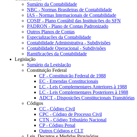
Sumário da Contabilidade
NBC - Normas Brasileiras de Contabilidade
IAS - Normas Internacionais de Contabilidade
COSIF - Plano Contábil das Instituições do SFN
PADRON - Plano de Contas Padronizado
Outros Planos de Contas
Especializações da Contabilidade
Contabilidade Administrativa - Subdivisões
Contabilidade Operacional - Subdivisões
Ramificações da Contabilidade
Legislação
Sumário da Legislação
Constituição Federal
CF - Constituição Federal de 1988
EC - Emendas Constitucionais
LC - Leis Complementares Anteriores à 1988
LC - Leis Complementares Posteriores à 1988
ADCT - Disposições Constitucionais Transitórias
Códigos
CC - Código Civil
CPC - Código de Processo Civil
CTN - Código Tributário Nacional
CP - Código Penal
Outros Códigos e CLT
Leis, Decretos e Medidas Provisórias