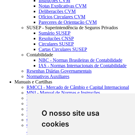
Instruções CVM
Notas Explicativas CVM
Deliberações CVM
Ofícios Circulares CVM
Pareceres de Orientação CVM
SUSEP - Superintendência de Seguros Privados
Sumário SUSEP
Resoluções CNSP
Circulares SUSEP
Cartas Circulares SUSEP
Contabilidade
NBC - Normas Brasileiras de Contabilidade
IAS - Normas Internacionais de Contabilidade
Resenhas Diárias Governamentais
Normativos Auxiliares
Manuais e Cartilhas
RMCCI - Mercado de Câmbio e Capital Internacional
MNI - Manual de Normas e Instruções
MTVM - Manual de Títulos e Valores Mobiliários
MCR - Manual de Crédito Rural
SISORF - Manual de Organização do SFN
O nosso site usa
MASUP - Manual de Supervisão Bancária
CADOC - Catálogo de Documentos
cookies
CNAE-CONCLA - Classificação Nacional de
Atividades Econômicas