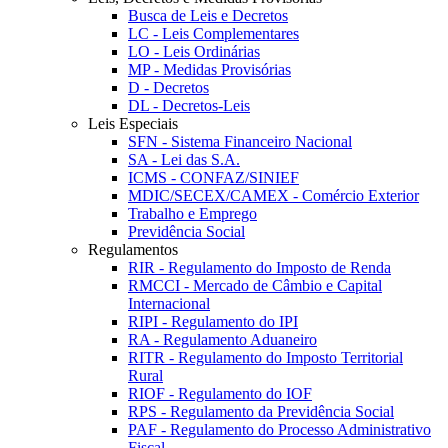
Busca de Leis e Decretos
LC - Leis Complementares
LO - Leis Ordinárias
MP - Medidas Provisórias
D - Decretos
DL - Decretos-Leis
Leis Especiais
SFN - Sistema Financeiro Nacional
SA - Lei das S.A.
ICMS - CONFAZ/SINIEF
MDIC/SECEX/CAMEX - Comércio Exterior
Trabalho e Emprego
Previdência Social
Regulamentos
RIR - Regulamento do Imposto de Renda
RMCCI - Mercado de Câmbio e Capital
Internacional
RIPI - Regulamento do IPI
RA - Regulamento Aduaneiro
RITR - Regulamento do Imposto Territorial
Rural
RIOF - Regulamento do IOF
RPS - Regulamento da Previdência Social
PAF - Regulamento do Processo Administrativo
Fiscal