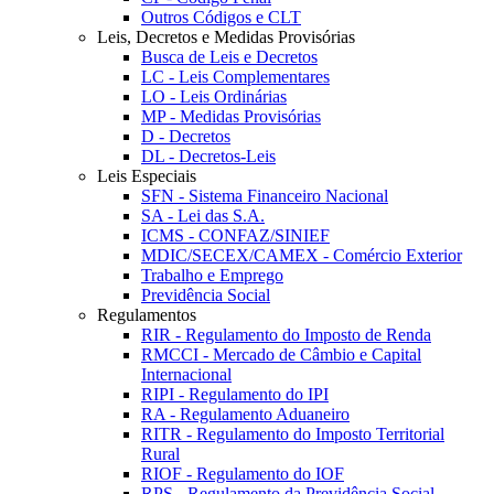
Outros Códigos e CLT
Leis, Decretos e Medidas Provisórias
Busca de Leis e Decretos
LC - Leis Complementares
LO - Leis Ordinárias
MP - Medidas Provisórias
D - Decretos
DL - Decretos-Leis
Leis Especiais
SFN - Sistema Financeiro Nacional
SA - Lei das S.A.
ICMS - CONFAZ/SINIEF
MDIC/SECEX/CAMEX - Comércio Exterior
Trabalho e Emprego
Previdência Social
Regulamentos
RIR - Regulamento do Imposto de Renda
RMCCI - Mercado de Câmbio e Capital
Internacional
RIPI - Regulamento do IPI
RA - Regulamento Aduaneiro
RITR - Regulamento do Imposto Territorial
Rural
RIOF - Regulamento do IOF
RPS - Regulamento da Previdência Social