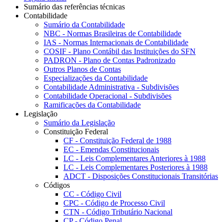
Sumário das referências técnicas
Contabilidade
Sumário da Contabilidade
NBC - Normas Brasileiras de Contabilidade
IAS - Normas Internacionais de Contabilidade
COSIF - Plano Contábil das Instituições do SFN
PADRON - Plano de Contas Padronizado
Outros Planos de Contas
Especializações da Contabilidade
Contabilidade Administrativa - Subdivisões
Contabilidade Operacional - Subdivisões
Ramificações da Contabilidade
Legislação
Sumário da Legislação
Constituição Federal
CF - Constituição Federal de 1988
EC - Emendas Constitucionais
LC - Leis Complementares Anteriores à 1988
LC - Leis Complementares Posteriores à 1988
ADCT - Disposições Constitucionais Transitórias
Códigos
CC - Código Civil
CPC - Código de Processo Civil
CTN - Código Tributário Nacional
CP - Código Penal