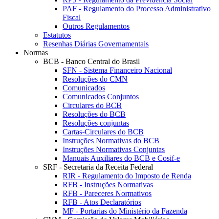
PAF - Regulamento do Processo Administrativo
Fiscal
Outros Regulamentos
Estatutos
Resenhas Diárias Governamentais
Normas
BCB - Banco Central do Brasil
SFN - Sistema Financeiro Nacional
Resoluções do CMN
Comunicados
Comunicados Conjuntos
Circulares do BCB
Resoluções do BCB
Resoluções conjuntas
Cartas-Circulares do BCB
Instruções Normativas do BCB
Instruções Normativas Conjuntas
Manuais Auxiliares do BCB e Cosif-e
SRF - Secretaria da Receita Federal
RIR - Regulamento do Imposto de Renda
RFB - Instruções Normativas
RFB - Pareceres Normativos
RFB - Atos Declaratórios
MF - Portarias do Ministério da Fazenda