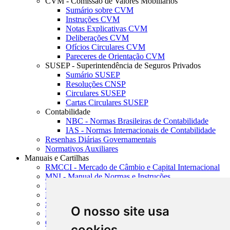
CVM - Comissão de Valores Mobiliários
Sumário sobre CVM
Instruções CVM
Notas Explicativas CVM
Deliberações CVM
Ofícios Circulares CVM
Pareceres de Orientação CVM
SUSEP - Superintendência de Seguros Privados
Sumário SUSEP
Resoluções CNSP
Circulares SUSEP
Cartas Circulares SUSEP
Contabilidade
NBC - Normas Brasileiras de Contabilidade
IAS - Normas Internacionais de Contabilidade
Resenhas Diárias Governamentais
Normativos Auxiliares
Manuais e Cartilhas
RMCCI - Mercado de Câmbio e Capital Internacional
MNI - Manual de Normas e Instruções
MTVM - Manual de Títulos e Valores Mobiliários
MCR - Manual de Crédito Rural
SISORF - Manual de Organização do SFN
O nosso site usa
MASUP - Manual de Supervisão Bancária
CADOC - Catálogo de Documentos
cookies