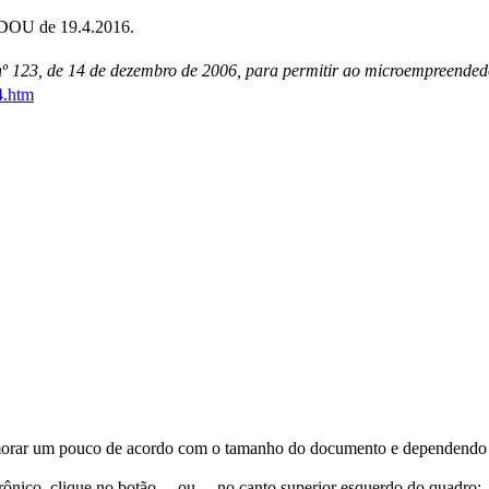
 DOU de 19.4.2016.
º 123, de 14 de dezembro de 2006, para permitir ao microempreendedor
4.htm
orar um pouco de acordo com o tamanho do documento e dependendo d
trônico, clique no botão
ou
no canto superior esquerdo do quadro;