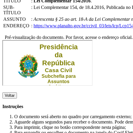
TÍTULO
:
Lei Complementar 154/2016
.
SUB-
:
Lei Complementar 154, de 18.4.2016, Publicada no
TÍTULO
ASSUNTO
:
Acrescenta § 25 ao art. 18-A da Lei Complementar n
ENDEREÇO
:
https://www.planalto.gov.br/ccivil_03/leis/lcp/Lcp15
Pré-visualização do documento. Por favor, acesse o endereço oficial.
Voltar
Instruções
O documento será aberto no quadro por carregamento externo;
Aguarde alguns segundos para receber o documento. Pode dem
Para imprimir, clique no botão correspondente nesta página;
Para expandir ou encolher o documento na janela do Cosif Ele