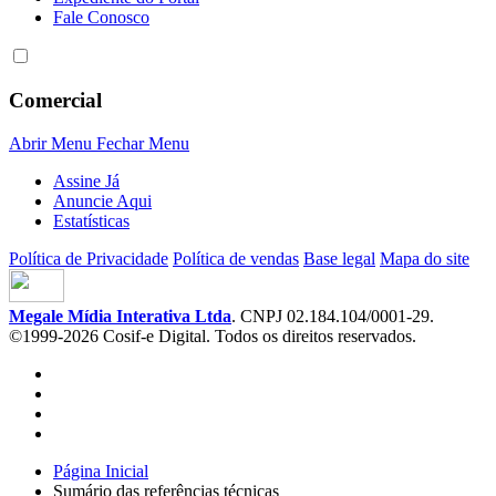
Fale Conosco
Comercial
Abrir Menu
Fechar Menu
Assine Já
Anuncie Aqui
Estatísticas
Política de Privacidade
Política de vendas
Base legal
Mapa do site
Megale Mídia Interativa Ltda
. CNPJ 02.184.104/0001-29.
©1999-2026 Cosif-e Digital. Todos os direitos reservados.
Página Inicial
Sumário das referências técnicas