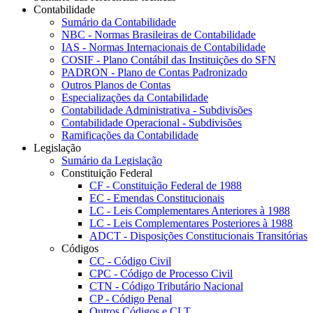
Contabilidade
Sumário da Contabilidade
NBC - Normas Brasileiras de Contabilidade
IAS - Normas Internacionais de Contabilidade
COSIF - Plano Contábil das Instituições do SFN
PADRON - Plano de Contas Padronizado
Outros Planos de Contas
Especializações da Contabilidade
Contabilidade Administrativa - Subdivisões
Contabilidade Operacional - Subdivisões
Ramificações da Contabilidade
Legislação
Sumário da Legislação
Constituição Federal
CF - Constituição Federal de 1988
EC - Emendas Constitucionais
LC - Leis Complementares Anteriores à 1988
LC - Leis Complementares Posteriores à 1988
ADCT - Disposições Constitucionais Transitórias
Códigos
CC - Código Civil
CPC - Código de Processo Civil
CTN - Código Tributário Nacional
CP - Código Penal
Outros Códigos e CLT