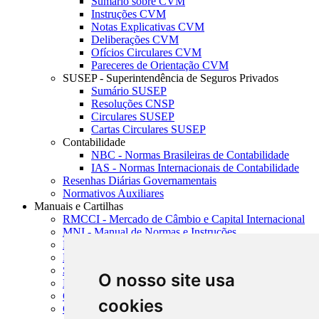
Sumário sobre CVM
Instruções CVM
Notas Explicativas CVM
Deliberações CVM
Ofícios Circulares CVM
Pareceres de Orientação CVM
SUSEP - Superintendência de Seguros Privados
Sumário SUSEP
Resoluções CNSP
Circulares SUSEP
Cartas Circulares SUSEP
Contabilidade
NBC - Normas Brasileiras de Contabilidade
IAS - Normas Internacionais de Contabilidade
Resenhas Diárias Governamentais
Normativos Auxiliares
Manuais e Cartilhas
RMCCI - Mercado de Câmbio e Capital Internacional
MNI - Manual de Normas e Instruções
MTVM - Manual de Títulos e Valores Mobiliários
MCR - Manual de Crédito Rural
SISORF - Manual de Organização do SFN
O nosso site usa
MASUP - Manual de Supervisão Bancária
CADOC - Catálogo de Documentos
cookies
CNAE-CONCLA - Classificação Nacional de